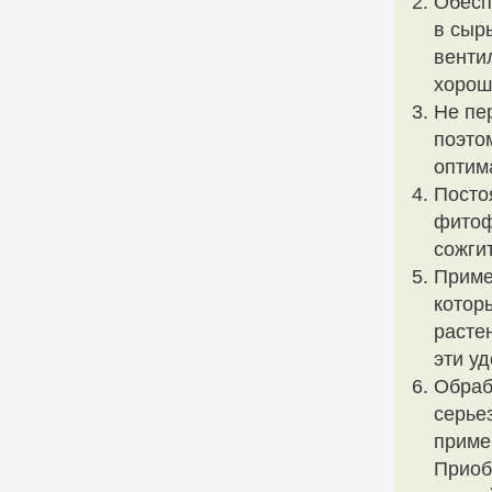
Обесп
в сыр
венти
хорош
Не пе
поэто
оптим
Посто
фитоф
сожги
Приме
котор
расте
эти у
Обраб
серье
приме
Приоб