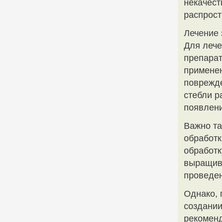
некачест
распрост
Лечение 
Для лече
препарат
применен
поврежде
стебли р
появлени
Важно та
обработк
обработк
выращива
проведен
Однако, 
создании
рекоменд