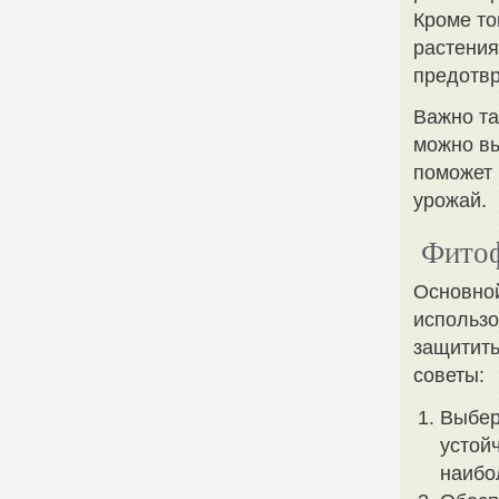
Кроме то
растения
предотвр
Важно та
можно вы
поможет 
урожай.
Фитоф
Основной
использо
защитить
советы:
Выбер
устой
наибо