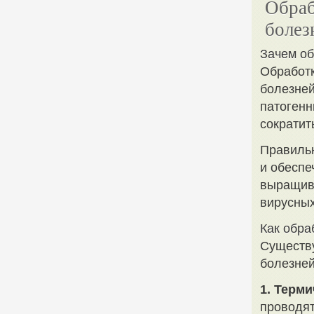
Обраб
болез
Зачем о
Обработ
болезней
патогенн
сократит
Правильн
и обеспе
выращива
вирусных
Как обра
Существу
болезней
1. Терми
проводят