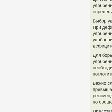
удобрен
определ
Выбор у
При дефи
удобрени
удобрени
дефицита
Для борь
удобрени
необходи
поглотит
Важно сл
превыша
рекоменд
по овоще
Предотв