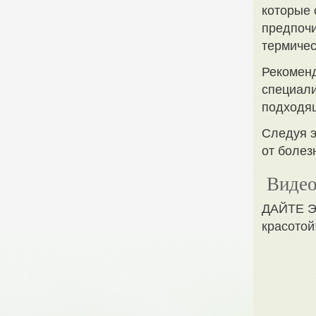
которые 
предпочи
термичес
Рекоменд
специали
подходящ
Следуя э
от болез
Видео
ДАЙТЕ Э
красотой