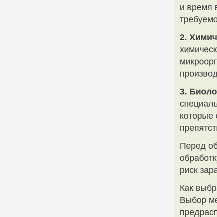
и время 
требуемо
2. Химич
химическ
микроорг
производ
3. Биоло
специаль
которые 
препятст
Перед об
обработк
риск зар
Как выбр
Выбор ме
предрасп