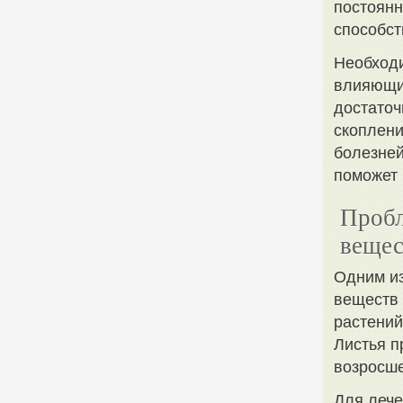
постоянн
способст
Необходи
влияющих
достаточ
скоплени
болезней
поможет 
Пробл
вещес
Одним и
веществ 
растений
Листья п
возросше
Для лече