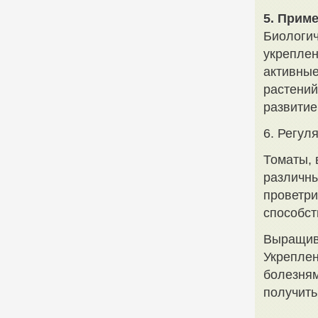
5. Прим
Биологи
укреплен
активные
растений
развитие
6. Регул
Томаты, 
различны
проветри
способст
Выращива
Укреплен
болезням
получить