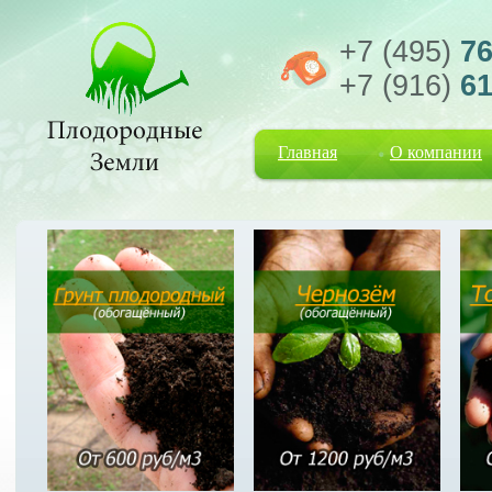
+7 (495)
76
+7 (916)
61
Главная
О компании