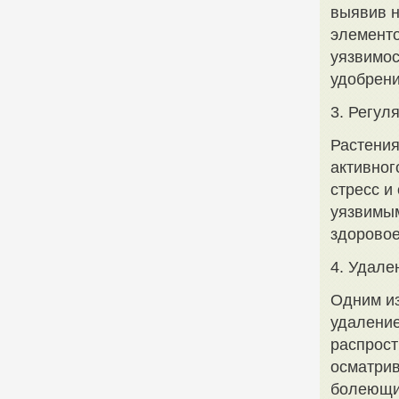
выявив н
элементо
уязвимос
удобрени
3. Регул
Растения
активног
стресс и
уязвимым
здоровое
4. Удале
Одним из
удаление
распрост
осматрив
болеющи