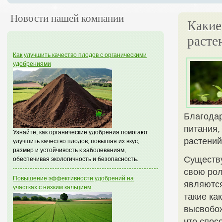
Новости нашей компании
Какие
расте
Как улучшить качество плодов с органическими
удобрениями
Благодар
питания,
Узнайте, как органические удобрения помогают
растений
улучшить качество плодов, повышая их вкус,
размер и устойчивость к заболеваниям,
Существу
обеспечивая экологичность и безопасность.
свою рол
Повышение эффективности удобрений на
являются
участках с низким кальцием
такие ка
высвобож
что спос