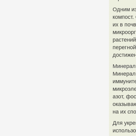
Одним из
компост.
их в поч
микроорг
растений
перегной
достижен
Минерал
Минераль
иммуните
микроэле
азот, фо
оказываю
на их сп
Для укре
использ