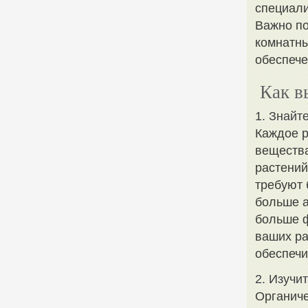
специали
Важно по
комнатны
обеспече
Как в
1. Знайт
Каждое р
вещества
растений
требуют 
больше а
больше ф
ваших ра
обеспечи
2. Изучи
Органиче