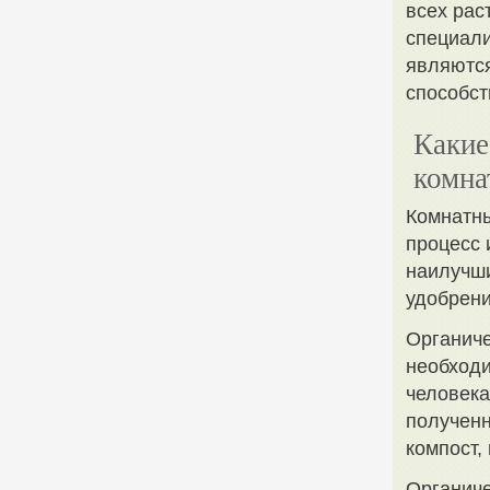
всех рас
специали
являются
способст
Какие
комна
Комнатны
процесс 
наилучши
удобрени
Органиче
необходи
человека
полученн
компост,
Органиче