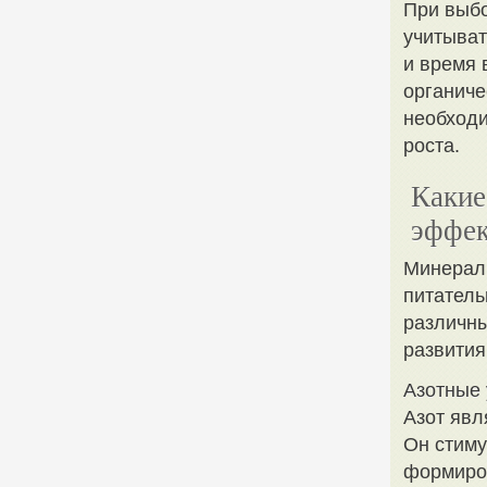
При выбо
учитыват
и время
органиче
необходи
роста.
Какие
эффек
Минерал
питатель
различны
развития
Азотные
Азот явл
Он стиму
формиров