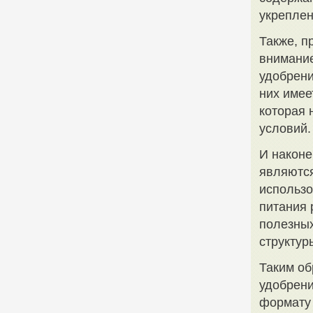
укреплен
Также, п
внимани
удобрени
них имее
которая 
условий.
И наконе
являются
использо
питания 
полезных
структур
Таким об
удобрени
формату 