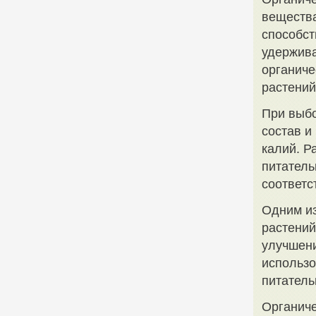
вещества
способст
удержива
органиче
растений
При выбо
состав и
калий. Р
питатель
соответс
Одним из
растений
улучшени
использо
питатель
Органиче