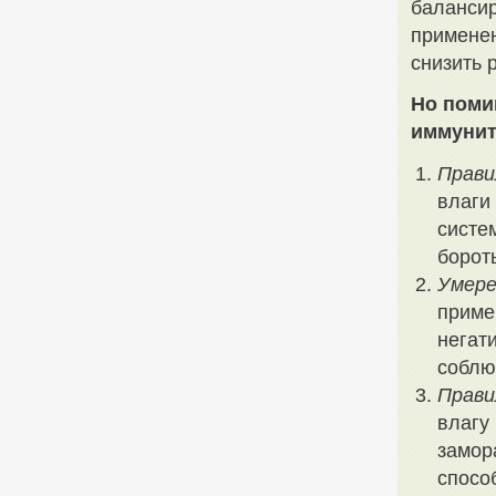
баланси
применен
снизить 
Но поми
иммунит
Прави
влаги
систе
борот
Умере
приме
негат
соблю
Прави
влагу
замор
спосо