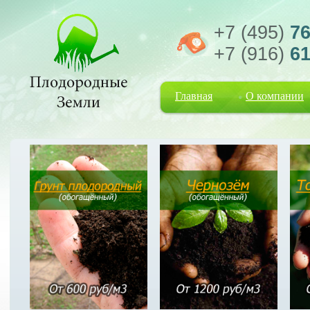
+7 (495)
76
+7 (916)
61
Главная
О компании