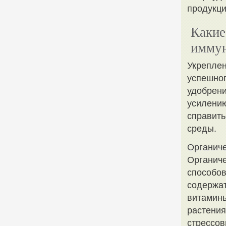
продукци
Какие
иммун
Укреплен
успешног
удобрени
усилению
справить
среды.
Органиче
Органич
способов
содержат
витамины
растения
стрессов