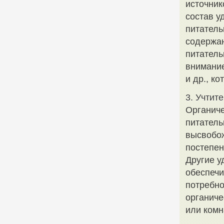
источник
состав у
питатель
содержан
питатель
внимание
и др., к
3. Учтит
Органиче
питатель
высвобо
постепен
Другие у
обеспечи
потребно
органиче
или комн