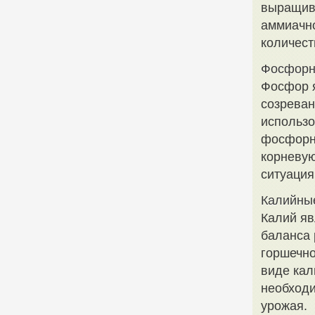
выращива
аммиачно
количест
Фосфорн
Фосфор я
созреван
использ
фосфорно
корневую
ситуация
Калийны
Калий яв
баланса 
горшечно
виде кал
необходи
урожая.