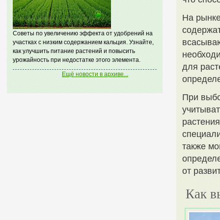
На рынке
содержат
Советы по увеличению эффекта от удобрений на
всасываю
участках с низким содержанием кальция. Узнайте,
как улучшить питание растений и повысить
необход
урожайность при недостатке этого элемента.
для раст
Ещё новости в архиве...
определе
При выбо
учитыват
растения
специали
также мо
определе
от разви
Как в