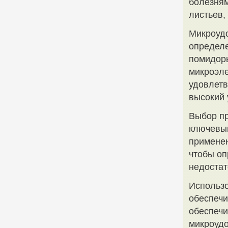
болезням
листьев,
Микроудо
определе
помидоры
микроэле
удовлетв
высокий 
Выбор пр
ключевым
применен
чтобы оп
недостат
Использ
обеспечи
обеспечи
микроудо