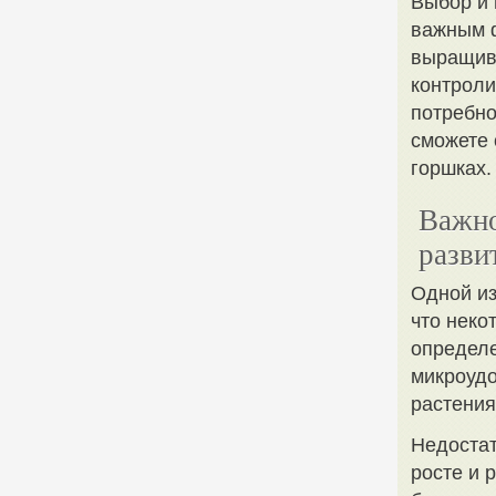
Выбор и 
важным 
выращива
контроли
потребно
сможете 
горшках.
Важно
разви
Одной из
что неко
определе
микроудо
растени
Недостат
росте и 