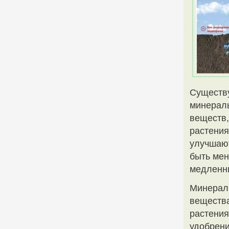
Существу
минераль
веществ,
растени
улучшают
быть мен
медленн
Минераль
вещества
растени
удобрени