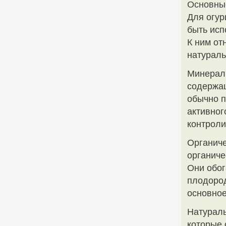
Основны
Для огур
быть исп
К ним от
натураль
Минераль
содержа
обычно п
активног
контроли
Органиче
органиче
Они обог
плодород
основное
Натурал
которые 