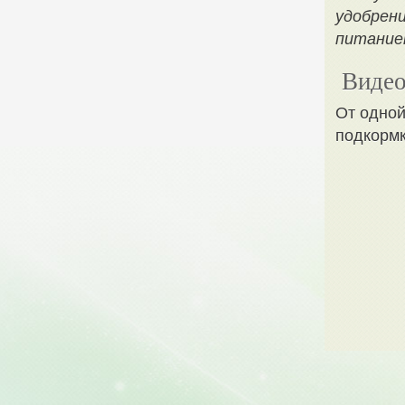
удобрен
питанием
Видео
От одной
подкормк