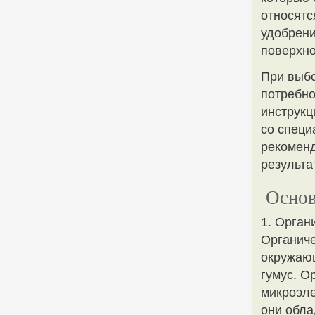
относятс
удобрени
поверхно
При выбо
потребно
инструкц
со специ
рекомен
результа
Основ
1. Орган
Органиче
окружающ
гумус. О
микроэле
они обла