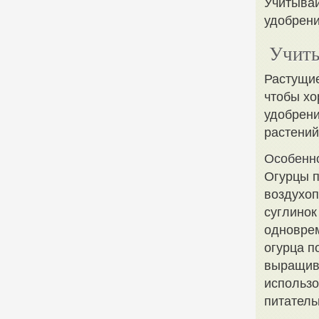
Учитывай
удобрени
Учиты
Растущие
чтобы хо
удобрени
растений,
Особенн
Огурцы п
воздухоп
суглинок
одноврем
огурца п
выращива
использо
питатель