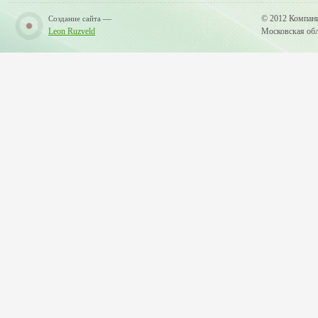
—
© 2012 Компан
Создание сайта
Leon Ruzveld
Московская обла