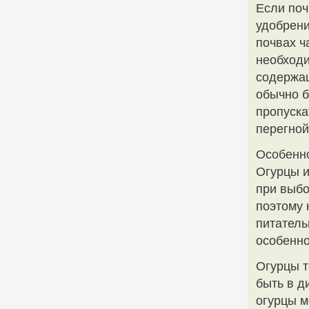
Если поч
удобрени
почвах ч
необходи
содержа
обычно б
пропуска
перегной
Особенно
Огурцы и
при выбо
поэтому 
питатель
особенно
Огурцы т
быть в д
огурцы м