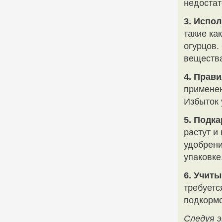
недостат
3. Испо
такие ка
огурцов.
вещества
4. Прав
применен
Избыток 
5. Подка
растут и
удобрени
упаковке
6. Учит
требуетс
подкормо
Следуя 