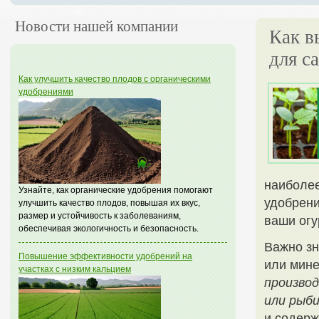
Новости нашей компании
Как в
для с
Как улучшить качество плодов с органическими
удобрениями
наиболее
Узнайте, как органические удобрения помогают
удобрени
улучшить качество плодов, повышая их вкус,
размер и устойчивость к заболеваниям,
ваши огу
обеспечивая экологичность и безопасность.
Важно зн
Повышение эффективности удобрений на
или мине
участках с низким кальцием
производ
или рыб
и содерж