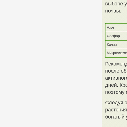
выборе у
почвы.
Азот
Фосфор
Калий
Микроэлемен
Рекоменд
после об
активног
дней. Кр
поэтому 
Следуя э
растения
богатый 