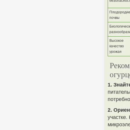
безопаснос
Плодороди
почвы
Биологичес
разнообраз
Высокое
качество
урожая
Реком
огурц
1. Знайт
питатель
потребно
2. Орие
участке.
микроэле