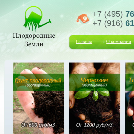
+7 (495)
76
+7 (916)
61
Главная
О компании