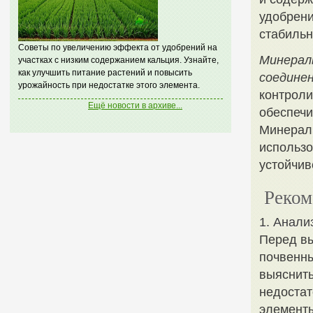
удобрени
стабильн
Советы по увеличению эффекта от удобрений на
Минерал
участках с низким содержанием кальция. Узнайте,
как улучшить питание растений и повысить
соединен
урожайность при недостатке этого элемента.
контроли
Ещё новости в архиве...
обеспечи
Минераль
использо
устойчив
Реком
1. Анали
Перед вы
почвенны
выяснить
недостат
элементы