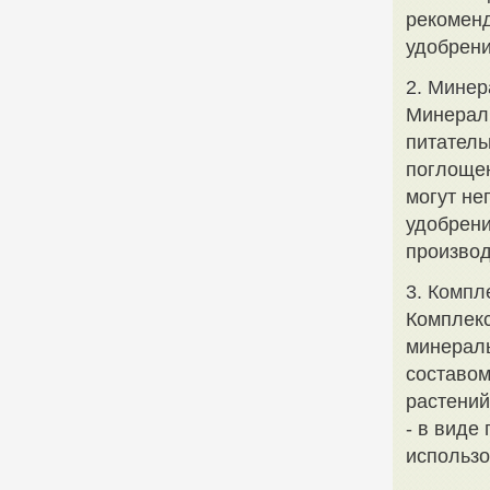
рекоменд
удобрен
2. Мине
Минерал
питатель
поглощен
могут не
удобрени
производ
3. Компл
Комплекс
минерал
составом
растений
- в виде
использо