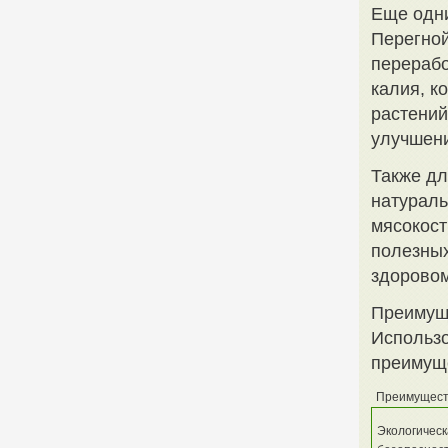
Еще одни
Перегной
перерабо
калия, к
растений
улучшени
Также дл
натураль
мясокост
полезных
здоровом
Преимущ
Использо
преимущ
Преимущест
Экологичес