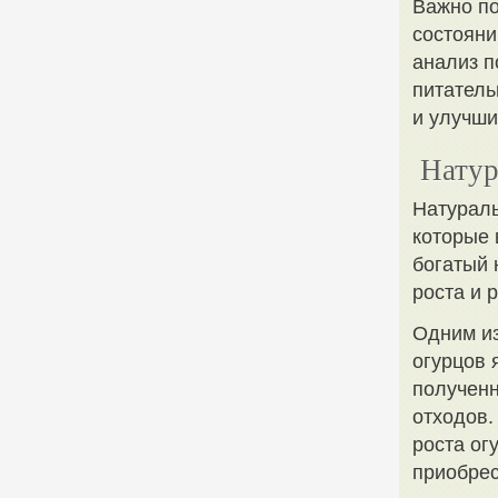
Важно по
состояни
анализ п
питатель
и улучши
Натур
Натураль
которые 
богатый 
роста и 
Одним из
огурцов 
полученн
отходов.
роста ог
приобрес