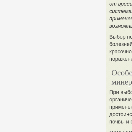
от вред
система
примене
возможн
Выбор по
болезней
красочно
поражени
Особе
минер
При выбо
органиче
применен
достоинс
почвы и 