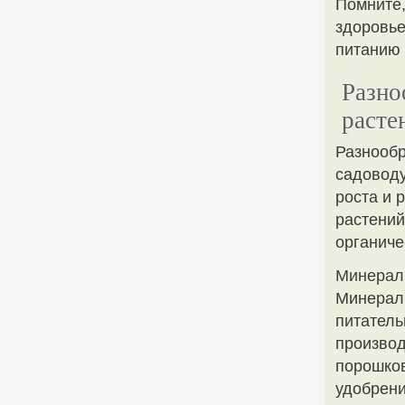
Помните,
здоровье
питанию 
Разно
расте
Разнообр
садоводу
роста и 
растений
органиче
Минерал
Минерал
питатель
производ
порошков
удобрени