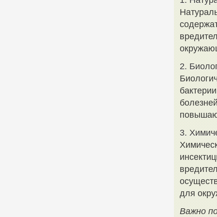
1. Натур
Натураль
содержат
вредител
окружающ
2. Биоло
Биологич
бактерии
болезней
повышают
3. Химич
Химическ
инсектиц
вредител
осуществ
для окру
Важно п