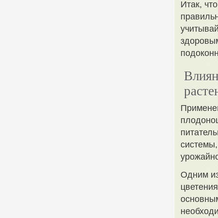
Итак, чт
правильн
учитывай
здоровым
подоконн
Влиян
расте
Применен
плодоно
питатель
системы,
урожайно
Одним из
цветения
основным
необходи