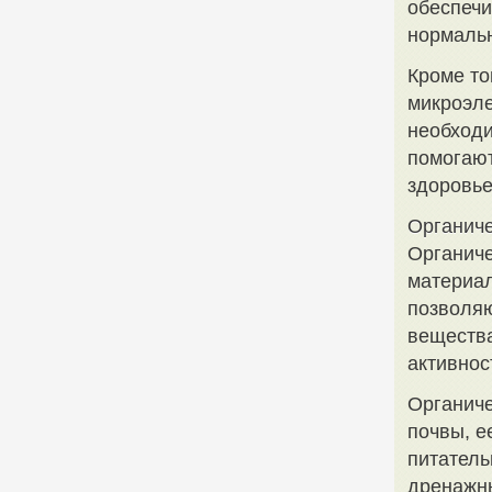
обеспеч
нормальн
Кроме то
микроэле
необходи
помогаю
здоровье
Органиче
Органиче
материал
позволяю
вещества
активнос
Органиче
почвы, е
питатель
дренажн