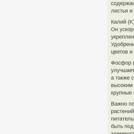
содержан
листья и
Калий (K
Он ускор
укреплен
Удобрени
цветов и
Фосфор (
улучшает
а также 
высоким
крупные 
Важно по
растений
питатель
быть под
элемента