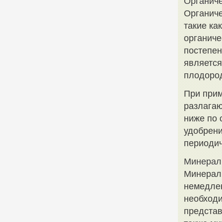
Органиче
Органиче
такие ка
органиче
постепен
является
плодород
При прим
разлагаю
ниже по 
удобрени
периодич
Минерал
Минераль
немедле
необходи
предста