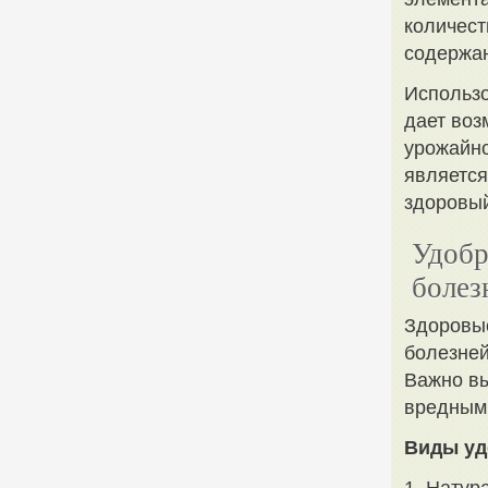
количест
содержан
Использо
дает воз
урожайно
является
здоровый
Удобр
болез
Здоровые
болезней
Важно вы
вредными
Виды уд