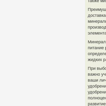
также ми
Преимуще
доставка
минераль
производ
элемент
Минераль
питание 
определе
жидких р
При выб
важно уч
ваши лич
удобрени
удобрени
полноцен
развитие