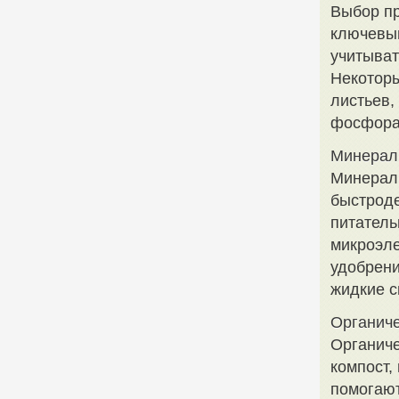
Выбор пр
ключевым
учитыват
Некоторы
листьев,
фосфора 
Минерал
Минерал
быстроде
питатель
микроэле
удобрени
жидкие с
Органиче
Органиче
компост,
помогают