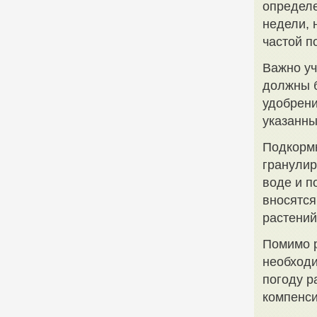
определе
недели, 
частой п
Важно уч
должны б
удобрени
указанны
Подкормк
гранулир
воде и п
вносятся
растений
Помимо р
необходи
погоду р
компенси