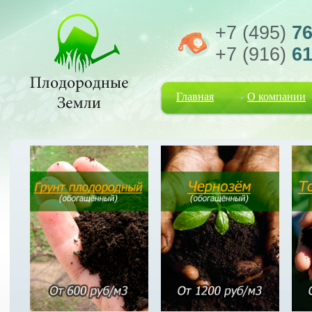
+7 (495)
76
+7 (916)
61
Главная
О компании