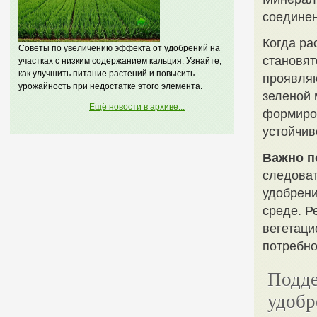
соединен
Когда ра
Советы по увеличению эффекта от удобрений на
становят
участках с низким содержанием кальция. Узнайте,
как улучшить питание растений и повысить
проявляю
урожайность при недостатке этого элемента.
зеленой 
Ещё новости в архиве...
формиров
устойчив
Важно п
следоват
удобрени
среде. Р
вегетаци
потребно
Подде
удобр