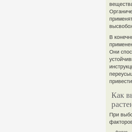
вещества
Органиче
применят
высвобож
В конечн
применен
Они спос
устойчив
инструкц
переусыщ
привести
Как в
расте
При выбо
факторов