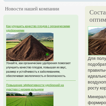
Новости нашей компании
Соста
оптим
Как улучшить качество плодов с органическими
удобрениями
Для полу
Узнайте, как органические удобрения помогают
подобрат
улучшить качество плодов, повышая их вкус,
правильн
размер и устойчивость к заболеваниям,
идеальн
обеспечивая экологичность и безопасность.
воздухоп
Повышение эффективности удобрений на
росту ко
участках с низким кальцием
Минералы
формиров