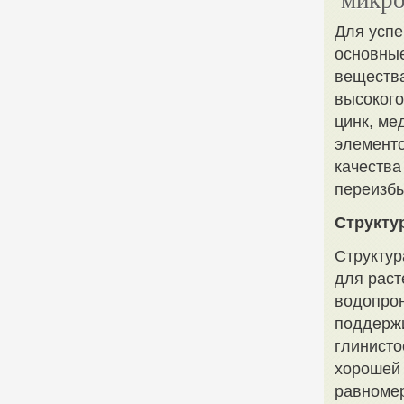
микро
Для успе
основные
вещества
высокого
цинк, ме
элементо
качества
переизбы
Структу
Структур
для раст
водопрон
поддерж
глинисто
хорошей 
равномер