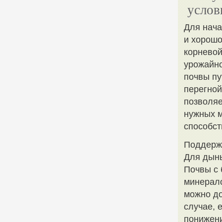
услов
Для нача
и хорошо
корневой
урожайно
почвы пу
перегной
позволяе
нужных м
способст
Поддержа
Для дынь
Почвы с 
минерало
можно до
случае, 
понижени