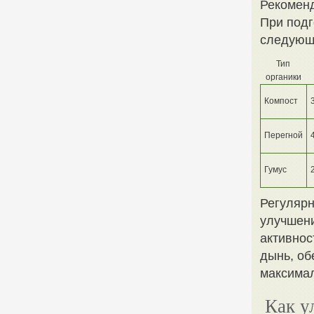
Рекоменд
При подг
следующ
Тип
органики
Компост
Перегной
Гумус
Регулярн
улучшени
активнос
дынь, об
максимал
Как у