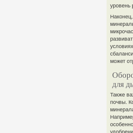
уровень 
Наконец,
минералы
микроча
развиват
условиях
сбаланси
может от
Оборо
для д
Также ва
почвы. К
минерала
Например
особенно
удобрени