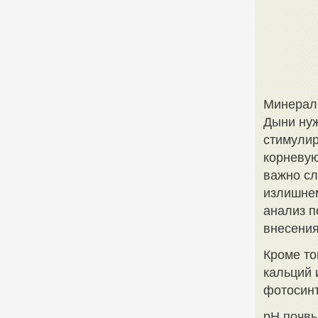
Минераль
Дыни нуж
стимулир
корневую
важно сл
излишнем
анализ п
внесения
Кроме то
кальций 
фотосинт
pH почв