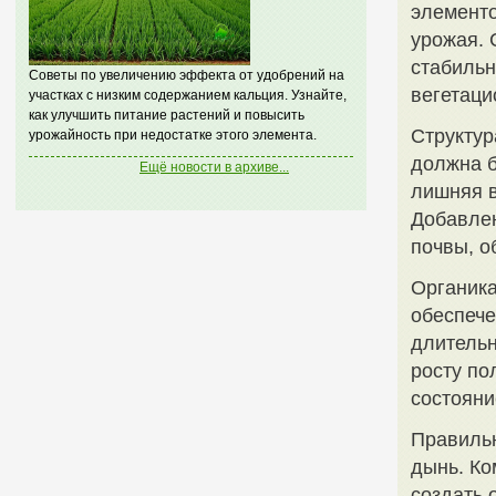
элементо
урожая. 
стабильн
Советы по увеличению эффекта от удобрений на
вегетаци
участках с низким содержанием кальция. Узнайте,
как улучшить питание растений и повысить
Структур
урожайность при недостатке этого элемента.
должна б
Ещё новости в архиве...
лишняя в
Добавлен
почвы, о
Органика
обеспече
длительн
росту по
состояни
Правильн
дынь. Ко
создать 