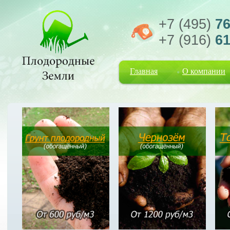
+7 (495)
76
+7 (916)
61
Главная
О компании