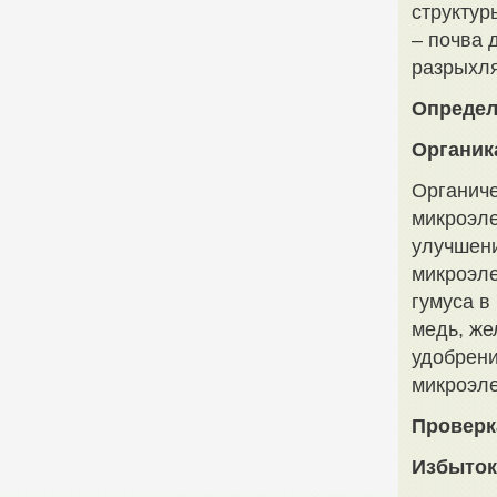
структур
– почва 
разрыхл
Определ
Органик
Органиче
микроэле
улучшени
микроэле
гумуса в
медь, же
удобрен
микроэле
Проверк
Избыток