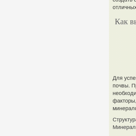
отличных
Как в
Для успе
почвы. П
необход
факторы,
минерало
Структур
Минерал