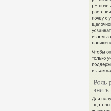
pH почвы
растения
почву с 
щелочной
усваиват
использо
понижен
Чтобы оп
только у
поддержи
высокока
Роль 
знать
Для полу
тщательн