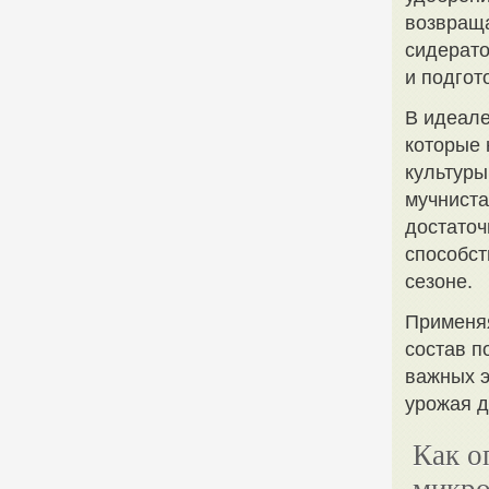
возвраща
сидерато
и подгот
В идеале
которые 
культуры
мучниста
достаточ
способст
сезоне.
Применяя
состав п
важных э
урожая д
Как о