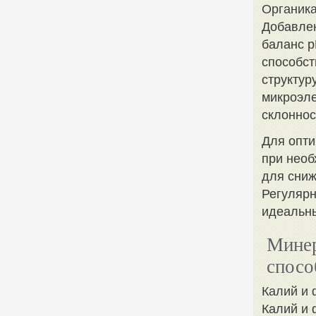
Органика
Добавлен
баланс p
способст
структур
микроэле
склоннос
Для опти
при необ
для сниж
Регулярн
идеальны
Минер
спосо
Калий и
Калий и 