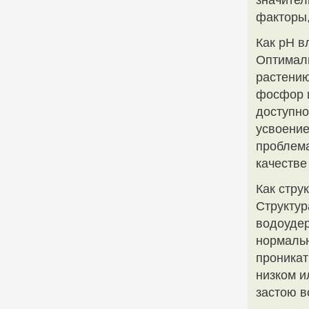
значител
факторы,
Как pH в
Оптималь
растению
фосфор и
доступно
усвоение
проблема
качестве
Как стру
Структур
водоудер
нормальн
проникат
низком и
застою в