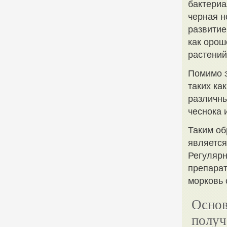
бактериа
черная н
развитие
как орош
растений
Помимо э
таких ка
различны
чеснока 
Таким об
является
Регулярн
препарат
морковь 
Основ
получ