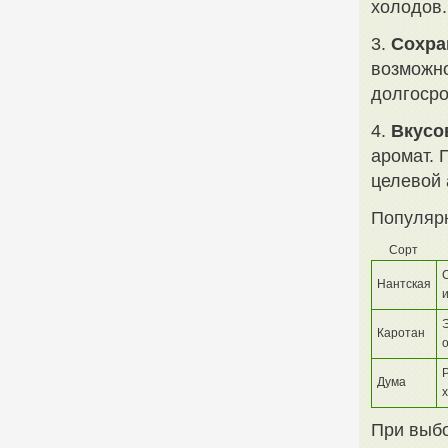
холодов.
3.
Сохра
возможно
долгосро
4.
Вкусо
аромат. 
целевой 
Популяр
Сорт
Нантская
и
Каротан
Дума
При выбо