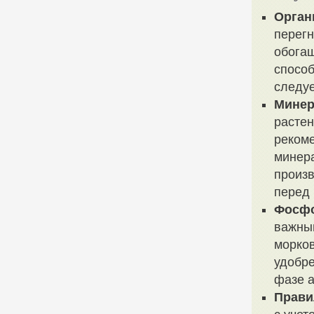
Орган
перегн
обога
способ
следуе
Минер
расте
рекоме
минера
произв
перед 
Фосфо
важны
морко
удобре
фазе а
Прави