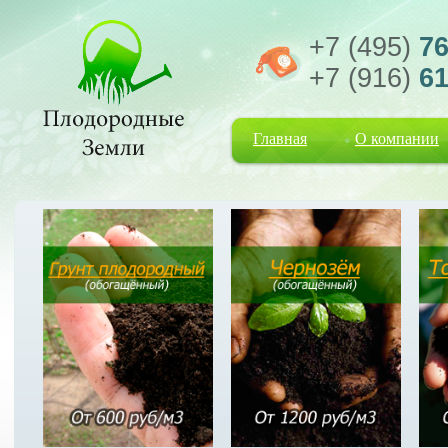
+7 (495)
76
+7 (916)
61
Главная
О компании