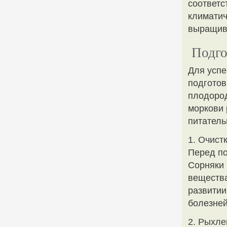
соответс
климатич
выращив
Подго
Для усп
подготов
плодород
моркови 
питатель
1. Очист
Перед по
Сорняки 
вещества
развитии
болезней
2. Рыхле