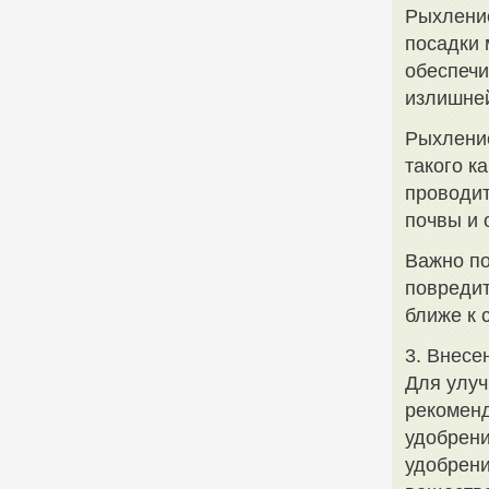
Рыхление
посадки 
обеспечи
излишней
Рыхление
такого к
проводит
почвы и 
Важно по
повредит
ближе к 
3. Внесе
Для улуч
рекоменд
удобрени
удобрени