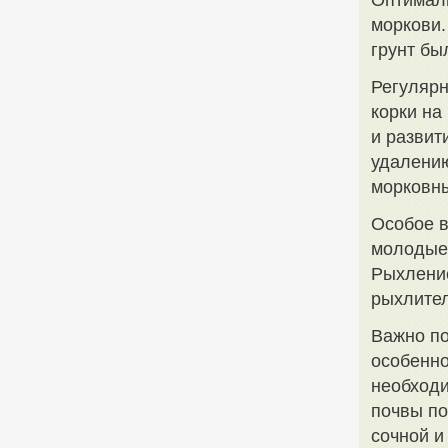
Оптималь
моркови.
грунт бы
Регулярн
корки на
и развит
удалению
морковн
Особое в
молодые 
Рыхление
рыхлител
Важно по
особенно
необходи
почвы по
сочной и