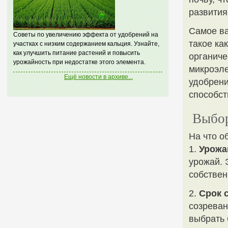
развития
Самое ва
Советы по увеличению эффекта от удобрений на
такое ка
участках с низким содержанием кальция. Узнайте,
как улучшить питание растений и повысить
органиче
урожайность при недостатке этого элемента.
микроэле
Ещё новости в архиве...
удобрени
способст
Выбор
На что о
1.
Урожа
урожай. 
собствен
2.
Срок 
созреван
выбрать 