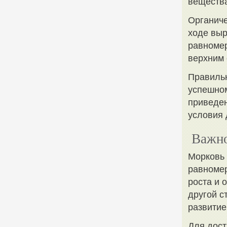
вещества
Органиче
ходе выр
равномер
верхним 
Правильн
успешно
приведе
условия 
Важно
Морковь 
равномер
роста и 
другой с
развитие
Для дост