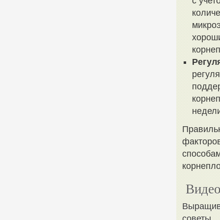
с учет
количе
микро
хороши
корне
Регул
регуля
поддер
корнеп
недели
Правильн
факторов
способам
корнепло
Видео
Выращива
советы.