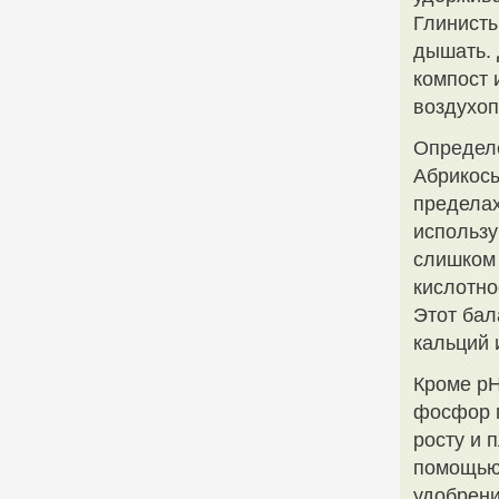
Глинисты
дышать. 
компост 
воздухоп
Определ
Абрикосы
пределах
использу
слишком 
кислотно
Этот бал
кальций 
Кроме pH
фосфор п
росту и 
помощью
удобрени