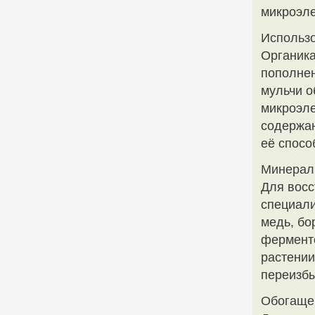
микроэле
Использо
Органика
пополнен
мульчи о
микроэле
содержан
её спосо
Минерал
Для восс
специал
медь, бо
ферменто
растении
переизбы
Обогаще