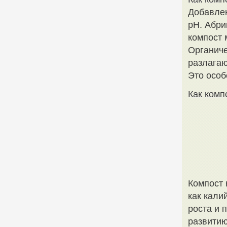
Добавлен
pH. Абри
компост 
Органиче
разлагаю
Это особ
Как комп
Компост 
как кали
роста и 
развитию