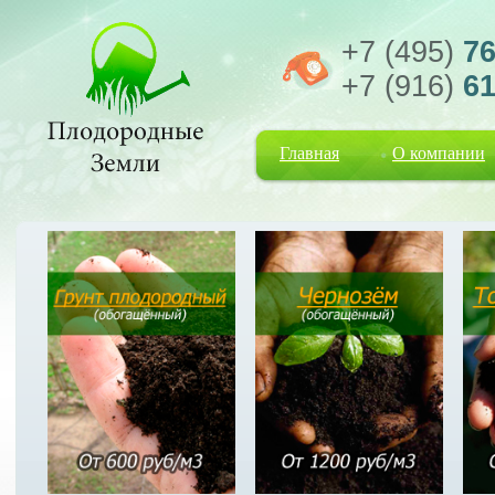
+7 (495)
76
+7 (916)
61
Главная
О компании