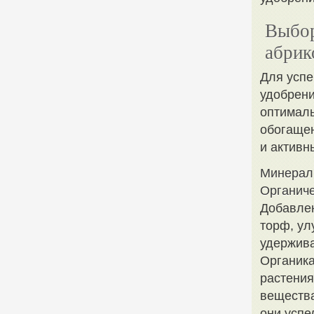
Выбор
абрик
Для успе
удобрени
оптималь
обогащен
и активн
Минераль
Органиче
Добавлен
торф, ул
удержива
Органика
растени
вещества
они успе