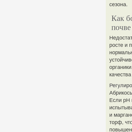
сезона.
Как б
почве
Недостат
росте и 
нормальн
устойчив
органики
качества
Регулиро
Абрикосы
Если pH 
испытыва
и марган
торф, чт
повышени