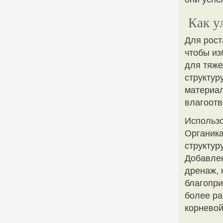
Как у
Для рост
чтобы из
для тяже
структур
материал
влагоотв
Использо
Органика
структур
Добавлен
дренаж, 
благопри
более р
корневой