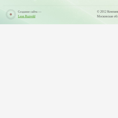
—
© 2012 Компан
Создание сайта
Leon Ruzveld
Московская обла