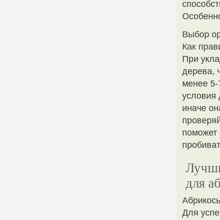
способст
Особенно
Выбор ор
Как прав
При укла
дерева, 
менее 5-
условия 
иначе он
проверяй
поможет 
пробиват
Лучши
для а
Абрикосы
Для успе