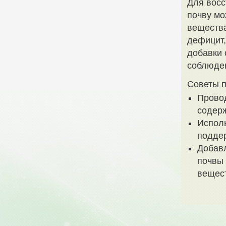
Для восс
почву мо
вещества
дефицит,
добавки 
соблюден
Советы п
Провод
содер
Испол
подде
Добавл
почвы 
вещес