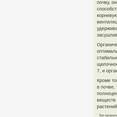
почву, о
способст
корневую
вентиляц
удержива
засушли
Органиче
оптималь
стабильн
щелочнос
7, и орг
Кроме то
в почве,
полноцен
веществ 
растений
Тип органич