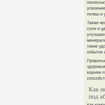
поскольк
усвоение
почвы и 
Также мо
соли и у
улучшают
минераль
такие уд
избыток 
Правильн
здоровья
корням л
способст
Как и
под а
Как комп