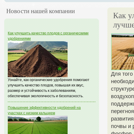
Новости нашей компании
Как у
лучше
Как улучшить качество плодов с органическими
удобрениями
Для того
Узнайте, как органические удобрения помогают
необходи
улучшить качество плодов, повышая их вкус,
структур
размер и устойчивость к заболеваниям,
воздухоп
обеспечивая экологичность и безопасность.
поддержи
Повышение эффективности удобрений на
перегноя
участках с низким кальцием
развития
почвы и 
фосфор, 