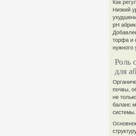
Как регу
Низкий у
ухудшени
pH абрик
Добавлен
торфа и 
нужного 
Роль 
для а
Органиче
почвы, о
не тольк
баланс м
системы.
Основное
структур