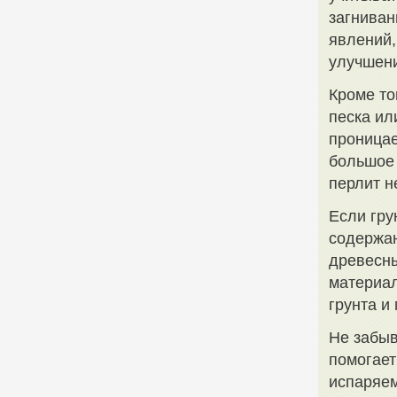
загниван
явлений,
улучшени
Кроме то
песка ил
проницае
большое 
перлит н
Если гру
содержан
древесны
материал
грунта и
Не забыв
помогает
испаряем