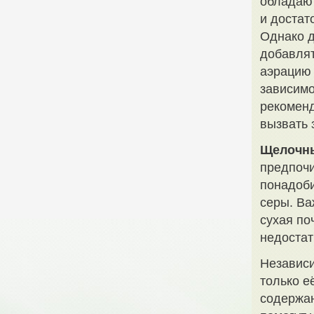
обладают
и достат
Однако д
добавлят
аэрацию 
зависимо
рекоменд
вызвать 
Щелочн
предпочи
понадоби
серы. Ва
сухая по
недостат
Независи
только е
содержан