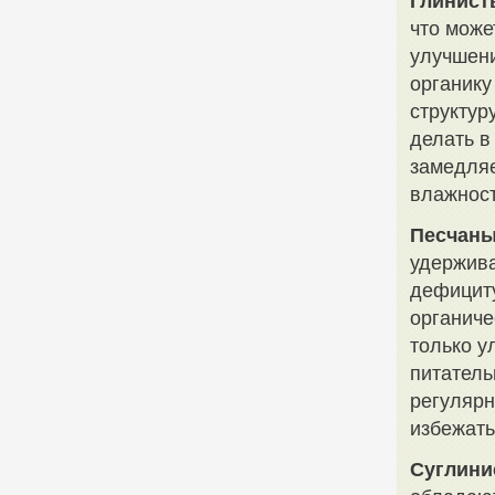
Глинист
что може
улучшени
органику
структур
делать в
замедляе
влажност
Песчаны
удержива
дефициту
органиче
только у
питател
регулярн
избежать
Суглини