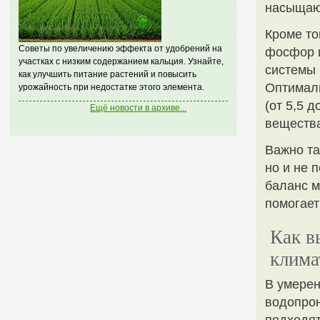
насыщаю
Кроме то
Советы по увеличению эффекта от удобрений на
фосфор и
участках с низким содержанием кальция. Узнайте,
системы 
как улучшить питание растений и повысить
Оптималь
урожайность при недостатке этого элемента.
(от 5,5 
Ещё новости в архиве...
веществ
Важно та
но и не 
баланс м
помогает
Как в
клима
В умерен
водопрон