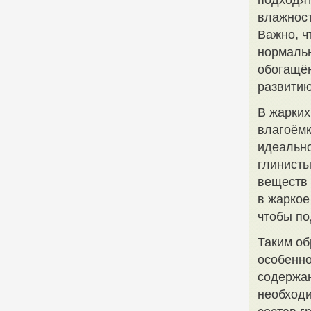
подходят
влажност
Важно, 
нормальн
обогащён
развитию
В жарких
влагоёмк
идеально
глинисты
веществ 
в жаркое
чтобы по
Таким об
особенно
содержан
необход