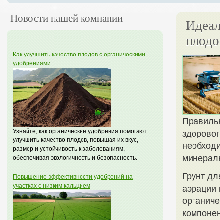
Новости нашей компании
Идеал
плод
Как улучшить качество плодов с органическими
удобрениями
Правильн
Узнайте, как органические удобрения помогают
здоровог
улучшить качество плодов, повышая их вкус,
необходи
размер и устойчивость к заболеваниям,
минералы
обеспечивая экологичность и безопасность.
Грунт дл
Повышение эффективности удобрений на
участках с низким кальцием
аэрации 
органиче
компоне