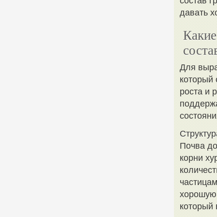
состав г
давать х
Какие
соста
Для выра
который 
роста и 
поддержа
состояни
Структур
Почва до
корни ху
количест
частицам
хорошую 
который 