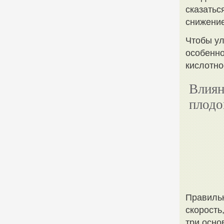
сказатьс
снижение
Чтобы ул
особенно
кислотно
Влиян
плодо
Правильн
скорость
три осно