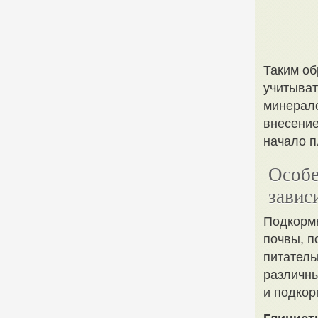
Таким об
учитыват
минерало
внесение
начало 
Особе
завис
Подкормк
почвы, п
питатель
различны
и подкор