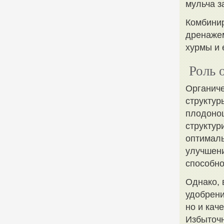
мульча з
Комбинир
дренажем
хурмы и 
Роль 
Органиче
структур
плодонош
структур
оптималь
улучшени
способно
Однако, 
удобрени
но и кач
Избыточн