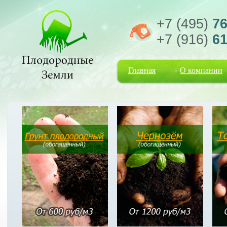
+7 (495)
76
+7 (916)
61
Главная
О компании