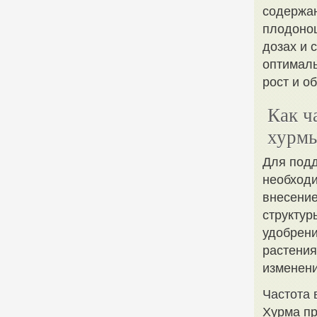
содержан
плодонош
дозах и 
оптималь
рост и о
Как ч
хурм
Для подд
необходи
внесение
структур
удобрени
растения
изменени
Частота 
Хурма пр