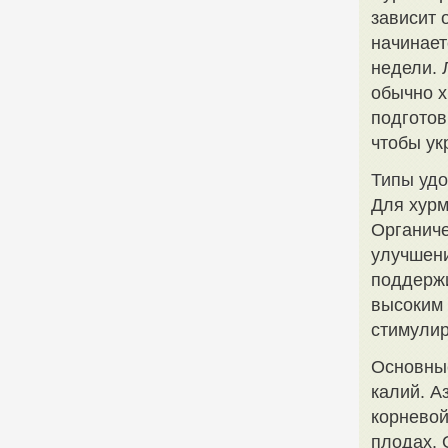
зависит 
начинает
недели. 
обычно х
подготов
чтобы ук
Типы уд
Для хурм
Органиче
улучшени
поддерж
высоким 
стимули
Основные
калий. А
корневой
плодах. 