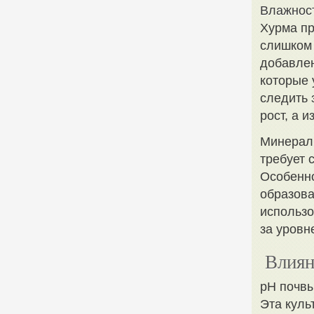
Влажнос
Хурма пр
слишком 
добавлен
которые 
следить 
рост, а 
Минераль
требует 
Особенно
образова
использо
за уровн
Влиян
pH почвы
Эта куль