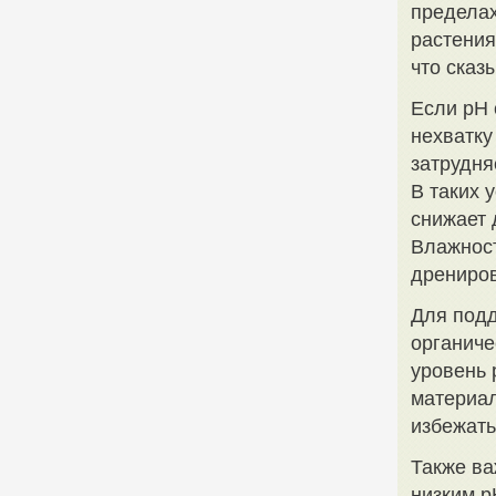
пределах
растения
что сказ
Если pH 
нехватку
затрудня
В таких 
снижает 
Влажност
дрениров
Для подд
органиче
уровень 
материал
избежать
Также ва
низким p