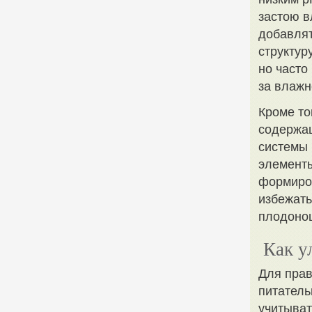
застою в
добавлят
структур
но часто
за влажн
Кроме то
содержащ
системы 
элементы
формиро
избежать
плодоно
Как у
Для прав
питатель
учитыват