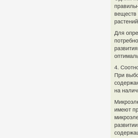
правильн
веществ 
растений
Для опре
потребно
развития
оптималь
4. Соотн
При выбо
содержан
на налич
Микроэл
имеют пр
микроэле
развитии
содержащ