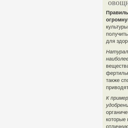
овощн
Правиль
огромну
культуры
получить
для здор
Натурал
наиболе
вещества
фертиль
также сп
приводят
К пример
удобрен
органиче
которые 
отличну