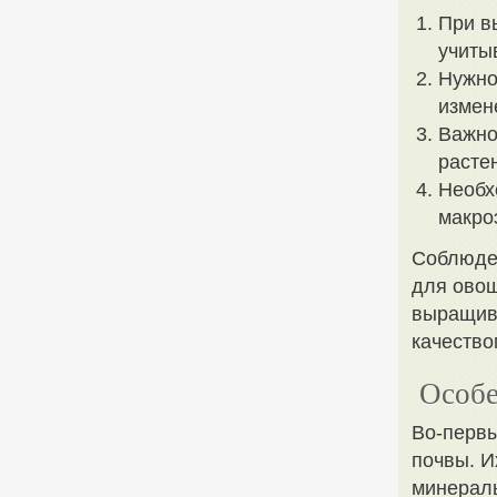
При в
учиты
Нужно
измен
Важно
расте
Необх
макро
Соблюде
для овощ
выращива
качество
Особе
Во-первы
почвы. И
минералы