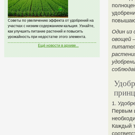
полноцен
удобрени
повышают
Советы по увеличению эффекта от удобрений на
участках с низким содержанием кальция. Узнайте,
Один из 
как улучшить питание растений и повысить
урожайность при недостатке этого элемента.
овощей 
Ещё новости в архиве...
питател
растени
удобрен
соблюда
Удобр
принц
1. Удобр
Первым 
необходи
Каждый т
соответс