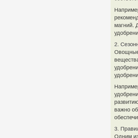
Например
рекоменд
магний. 
удобрен
2. Сезон
Овощные 
вещества
удобрени
удобрени
Например
удобрени
развитию
важно об
обеспечи
3. Прави
Одним из