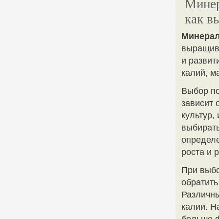
Минер
как в
Минерал
выращива
и развит
калий, м
Выбор п
зависит 
культур,
выбирать
определе
роста и 
При выбо
обратить
Различны
калии. Н