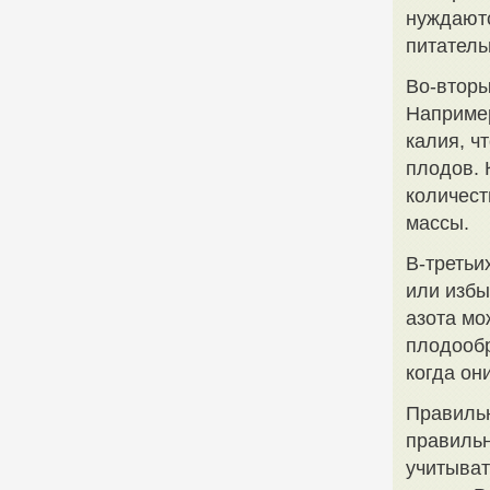
нуждаютс
питатель
Во-вторы
Наприме
калия, ч
плодов. 
количест
массы.
В-третьи
или избы
азота мо
плодообр
когда он
Правильн
правильн
учитыват