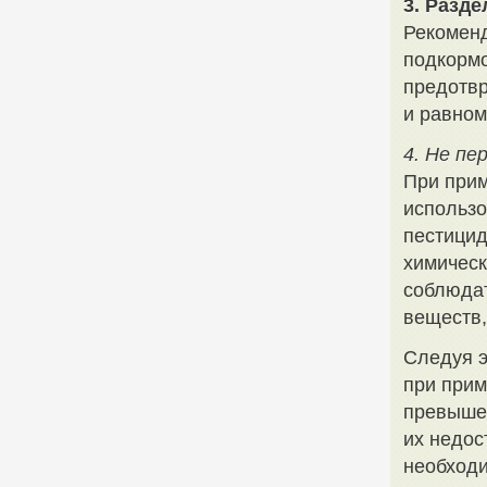
3. Разд
Рекоменд
подкормо
предотвр
и равном
4. Не пе
При прим
использо
пестицид
химическ
соблюда
веществ,
Следуя э
при прим
превышен
их недос
необходи