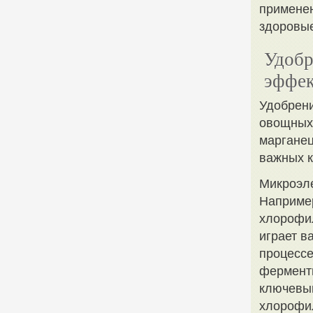
применен
здоровы
Удобр
эффек
Удобрени
овощных 
марганец
важных к
Микроэл
Например
хлорофил
играет в
процессе
ферменты
ключевым
хлорофил