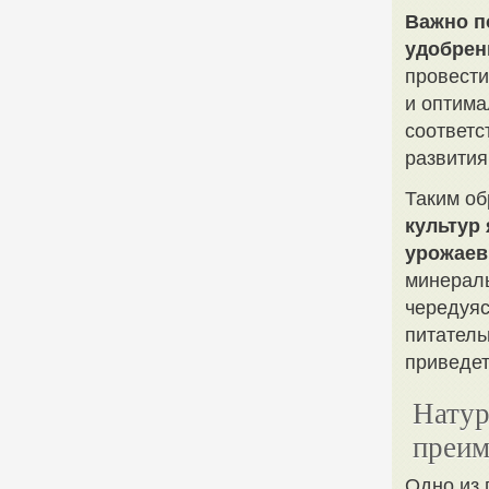
Важно п
удобрен
провести
и оптима
соответс
развития
Таким о
культур
урожаев
минераль
чередуяс
питатель
приведет
Натур
преим
Одно из 