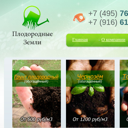
+7 (495)
76
+7 (916)
61
Главная
О компании