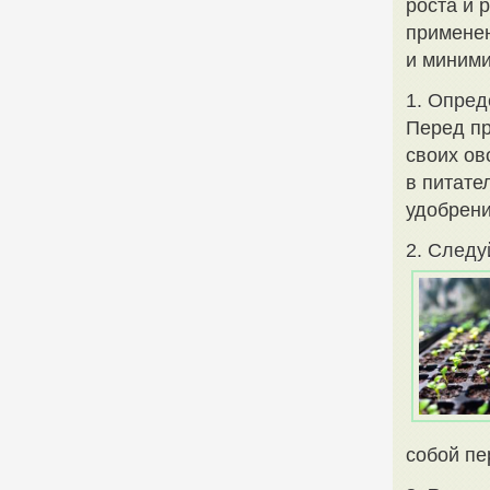
роста и 
примене
и миними
1. Опред
Перед пр
своих ов
в питате
удобрени
2. Следу
собой пе