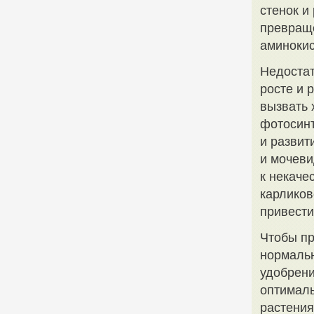
стенок и
превраще
аминокис
Недостат
росте и 
вызвать 
фотосинт
и развит
и мочеви
к некаче
карликов
привести
Чтобы пр
нормальн
удобрени
оптималь
растения