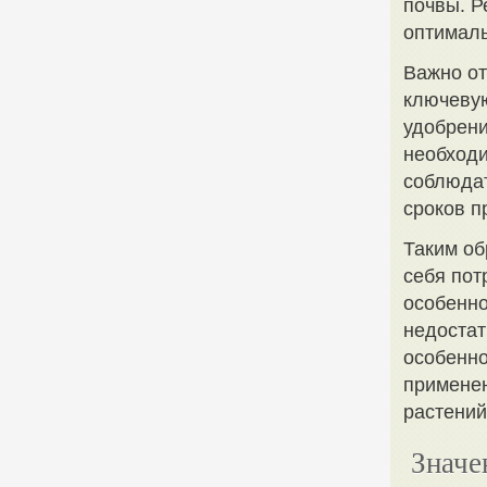
почвы. Р
оптималь
Важно от
ключевую
удобрени
необходи
соблюдат
сроков п
Таким об
себя пот
особенно
недостат
особенно
применен
растений
Значе