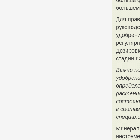
больше ф
большем 
Для прав
руководс
удобрени
регулярн
Дозировк
стадии и
Важно п
удобрен
определ
растени
состоян
в соотв
специал
Минераль
инструме