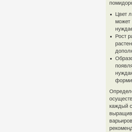
помидоро
Цвет л
может 
нуждае
Рост р
растен
допол
Образо
появля
нужда
форми
Определ
осуществ
каждый с
выращива
варьиров
рекоменд