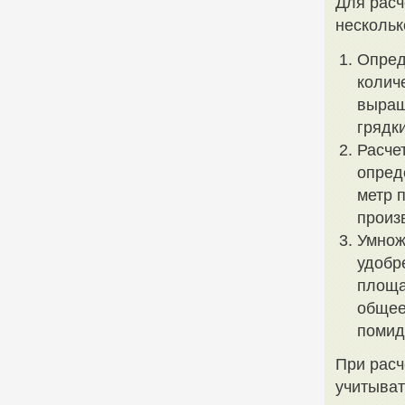
Для расч
нескольк
Опред
колич
выращ
грядк
Расче
опред
метр 
произ
Умнож
удобр
площа
общее
помид
При расч
учитыват