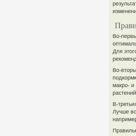
результа
изменени
Прави
Во-первы
оптималь
Для этог
рекомен
Во-вторы
подкорм
макро- и
растений
В-третьи
Лучше вс
например
Правильн