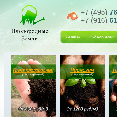
+7 (495)
76
+7 (916)
61
Главная
О компании