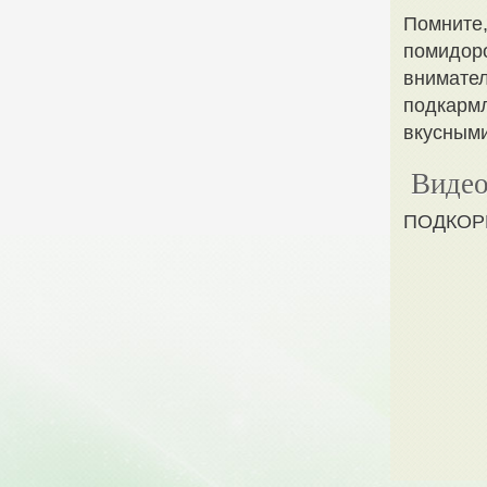
Помните,
помидоро
внимател
подкарм
вкусным
Видео
ПОДКОР