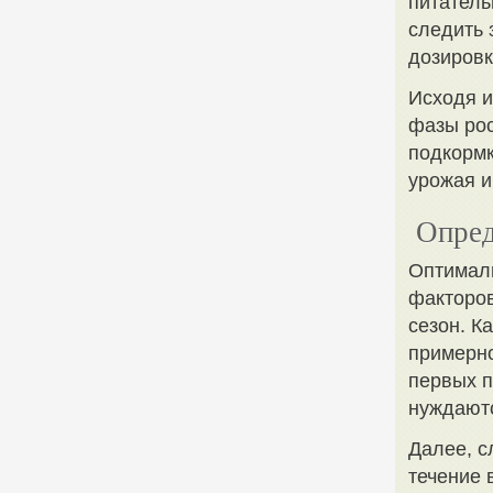
питатель
следить 
дозировк
Исходя и
фазы рос
подкормк
урожая и
Опред
Оптималь
факторов
сезон. К
примерно
первых п
нуждаютс
Далее, с
течение 