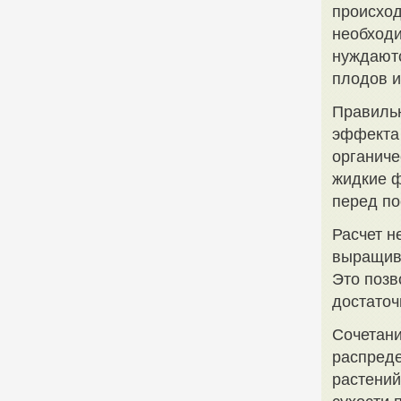
происход
необходи
нуждаютс
плодов и
Правильн
эффекта 
органиче
жидкие ф
перед по
Расчет н
выращива
Это позв
достаточ
Сочетани
распреде
растений