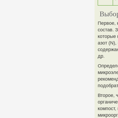
Выбор
Первое, 
состав. 
которые 
азот (N)
содержан
др.
Определе
микроэле
рекоменд
подобрат
Второе, 
органиче
компост,
микроор