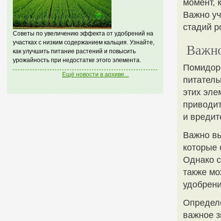
момент, 
Важно уч
стадий р
Советы по увеличению эффекта от удобрений на
участках с низким содержанием кальция. Узнайте,
Важно
как улучшить питание растений и повысить
урожайность при недостатке этого элемента.
Помидоры
Ещё новости в архиве...
питатель
этих эле
приводит
и вредит
Важно в
которые 
Однако с
также мо
удобрени
Определе
важное з