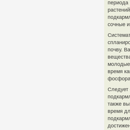
периода 
растений
подкармл
сочные и
Системат
спланиро
почву. В
вещества
молодые 
время ка
фосфора 
Следует 
подкармл
также вы
время дл
подкармл
достижен