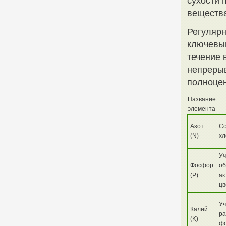
сухости 
вещества
Регулярн
ключевым
течение 
непрерыв
полноцен
Название
элемента
Азот
Со
(N)
хл
Уч
Фосфор
об
(P)
ак
цв
Уч
Калий
ра
(K)
фо