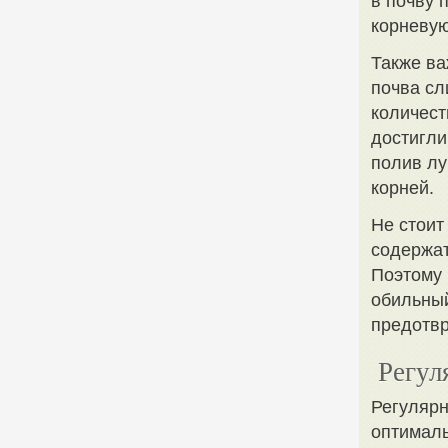
в почву 
корневую
Также ва
почва сл
количест
достигли
полив лу
корней.
Не стоит
содержат
Поэтому 
обильный
предотвр
Регул
Регуляр
оптималь