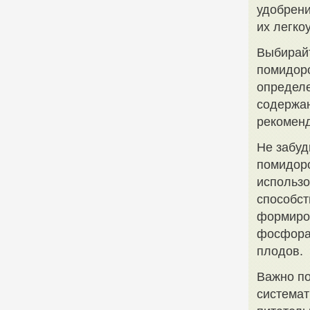
удобрени
их легко
Выбирайт
помидоро
определе
содержан
рекоменд
Не забуд
помидоро
использо
способст
формиро
фосфора 
плодов.
Важно по
системат