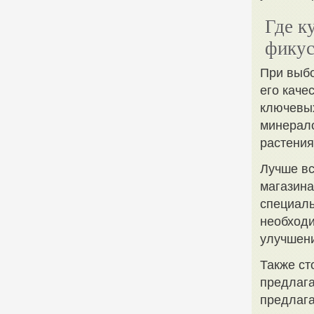
Где к
фикус
При выбо
его каче
ключевых
минерало
растения
Лучше вс
магазина
специаль
необход
улучшени
Также ст
предлага
предлага