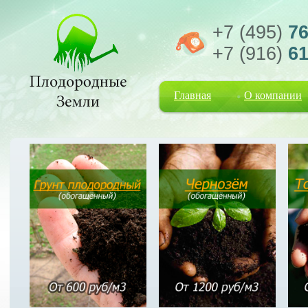
+7 (495)
76
+7 (916)
61
Главная
О компании