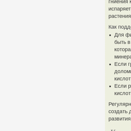
гниения 
испаряет
растения
Как подд
Для ф
быть в
котора
минер
Если г
долом
кислот
Если p
кислот
Регулярн
создать 
развития