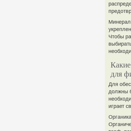
распреде
предотвр
Минералы
укреплен
Чтобы ра
выбирать
необходи
Какие
для ф
Для обес
должны б
необходи
играет с
Органика
Органиче