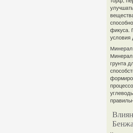
торф, пе
улучшать
вещества
способно
фикуса. 
условия 
Минерал
Минералы
грунта д
способст
формиров
процессо
углеводы
правильн
Влиян
Бенж