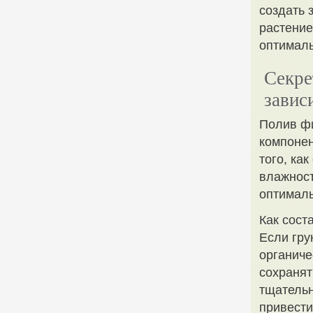
создать 
растени
оптималь
Секре
завис
Полив фи
компонен
того, ка
влажност
оптималь
Как сост
Если гру
органиче
сохранят
тщательн
привести