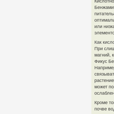
Кислотно
Бенжамин
питатель
оптималь
или низк
элементо
Как кисл
При слиш
магний, 
Фикус Бе
Например
связыват
растение
может по
ослаблен
Кроме то
почве во