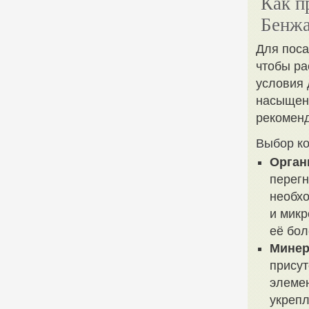
Как п
Бенж
Для поса
чтобы ра
условия 
насыщен
рекоменд
Выбор ко
Орган
перегн
необхо
и микр
её бол
Мине
присут
элемен
укрепл