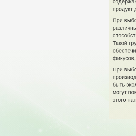
содержан
продукт 
При выбо
различны
способст
Такой гр
обеспечи
фикусов,
При выбо
производ
быть эко
могут по
этого на