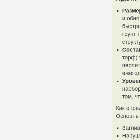
Разме
и обно
быстро
грунт 
структ
Соста
торф) 
перлит
ежегод
Урове
наобор
том, ч
Как опре
Основные
Загнив
Наруше