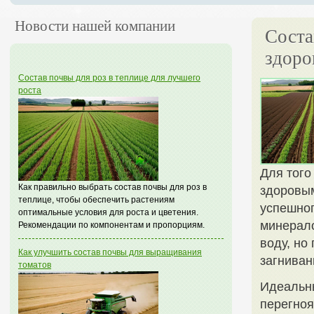
Новости нашей компании
Соста
здоро
Состав почвы для роз в теплице для лучшего
роста
Для того
Как правильно выбрать состав почвы для роз в
здоровым
теплице, чтобы обеспечить растениям
успешног
оптимальные условия для роста и цветения.
минерало
Рекомендации по компонентам и пропорциям.
воду, но
Как улучшить состав почвы для выращивания
загниван
томатов
Идеальны
перегноя