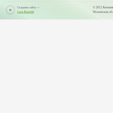
—
© 2012 Компан
Создание сайта
Leon Ruzveld
Московская обла