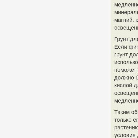
медленно
минералы
магний, 
освещен
Грунт дл
Если фик
грунт до
использо
поможет 
должно б
кислой д
освещенн
медленно
Таким об
только е
растению
условия 