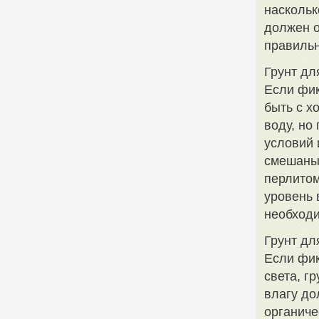
наскольк
должен о
правильн
Грунт дл
Если фик
быть с х
воду, но
условий 
смешаны 
перлитом
уровень 
необходи
Грунт дл
Если фик
света, г
влагу до
органиче