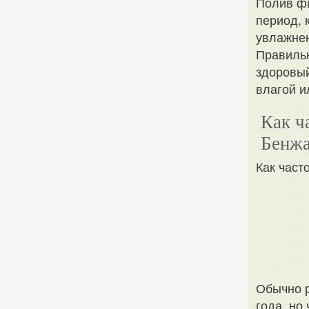
Полив фи
период, 
увлажнен
Правильн
здоровый
влагой и
Как ч
Бенж
Как част
Обычно р
года, но