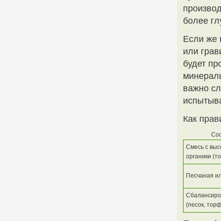
производ
более гл
Если же 
или грав
будет пр
минералы
важно сл
испытыв
Как прав
Сос
Смесь с вы
органики (т
Песчаная ил
Сбалансиро
(песок, торф