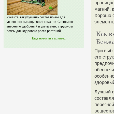
проницае
магний, 
Хорошо с
Узнайте, как улучшить состав почвы для
элементы
успешного выращивания томатов. Советы по
внесению удобрений и улучшению структуры
почвы для здорового роста растений.
Как в
Ещё новости в архиве...
Бенж
При выбо
его стру
предпочи
обеспечи
особенно
здоровый
Лучший в
составл
перегной
вещества