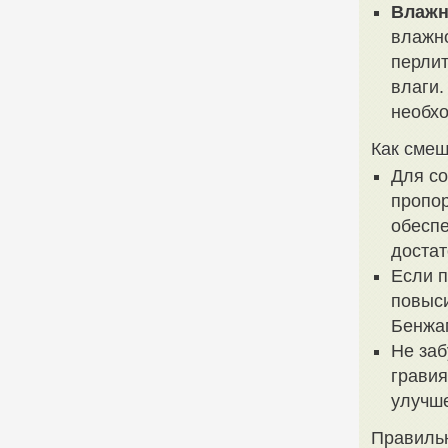
Влажн
влажно
перлит
влаги.
необх
Как смеш
Для со
пропор
обесп
достат
Если п
повыси
Бенжа
Не заб
гравия
улучше
Правильн