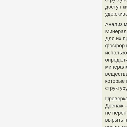
доступ к
удержива
Анализ м
Минералы
Для их п
фосфор и
использо
определи
минерал
вещества
которые 
структуру
Проверк
Дренаж –
не перен
вырыть н