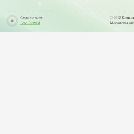
—
© 2012 Компан
Создание сайта
Leon Ruzveld
Московская обла