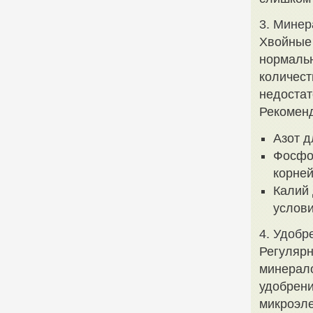
3. Минер
Хвойные
нормальн
количест
недостат
Рекоменд
Азот д
Фосфор
корней
Калий 
услови
4. Удобр
Регулярн
минерало
удобрени
микроэле