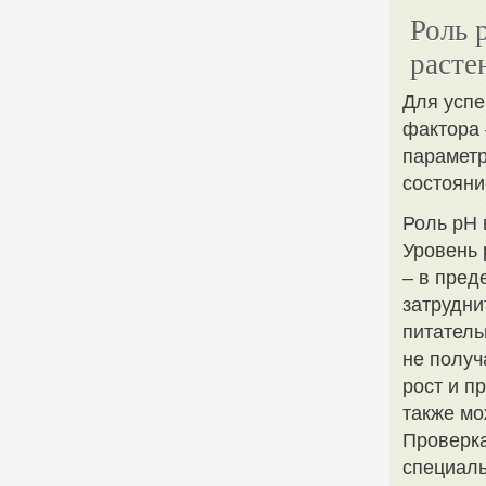
Роль 
расте
Для успе
фактора 
парамет
состояни
Роль pH 
Уровень 
– в пред
затрудни
питатель
не получ
рост и п
также мо
Проверка
специаль