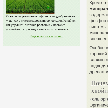
Кроме то
минерал
содержат
Советы по увеличению эффекта от удобрений на
фосфор и
участках с низким содержанием кальция. Узнайте,
как улучшить питание растений и повысить
системы 
урожайность при недостатке этого элемента.
минерало
Ещё новости в архиве...
внешнего
Особое в
хороший 
влажност
подходят
дренаж и
Почем
хвойн
Роль орг
Органиче