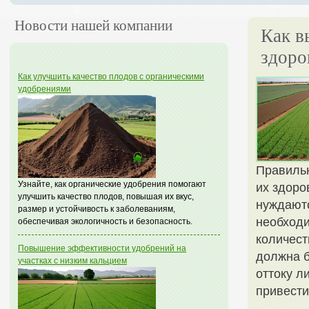
Новости нашей компании
Как в
здоро
Как улучшить качество плодов с органическими
удобрениями
Правильн
Узнайте, как органические удобрения помогают
их здоро
улучшить качество плодов, повышая их вкус,
нуждаютс
размер и устойчивость к заболеваниям,
необходи
обеспечивая экологичность и безопасность.
количест
Повышение эффективности удобрений на
должна б
участках с низким кальцием
оттоку л
привести