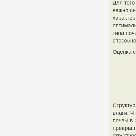
Для того
важно сн
характер
оптималь
типа поч
способно
Оценка с
Структур
влаги. Ч
почвы в 
превраща
структур