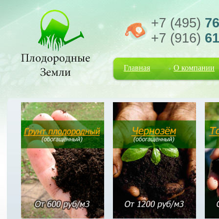
+7 (495)
76
+7 (916)
61
Главная
О компании