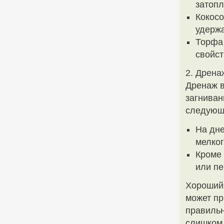
затопл
Кокосо
удержа
Торфа
свойст
2. Дрена
Дренаж в
загниван
следующ
На дне
мелког
Кроме 
или пе
Хороший 
может пр
правильн
слишком 