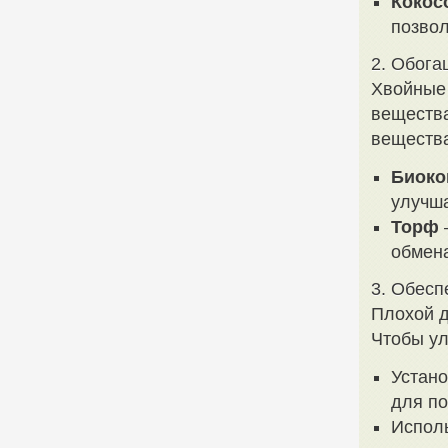
Кокос
позвол
2. Обога
Хвойные 
вещества
вещества
Биоко
улучша
Торф
обмена
3. Обесп
Плохой д
Чтобы ул
Устано
для по
Исполь