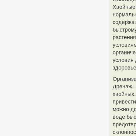
Хвойные
нормальн
содержащ
быстрому
растения
условиям
органиче
условия 
здоровье
Организ
Дренаж –
хвойных.
привести
можно до
воде быс
предотвр
склоннос