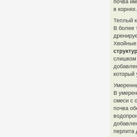
почва и
в корнях
Теплый 
В более 
дренируе
Хвойные 
структу
слишком 
добавлен
который 
Умеренн
В умерен
смеси с 
почва об
водопрон
добавлен
перлита 