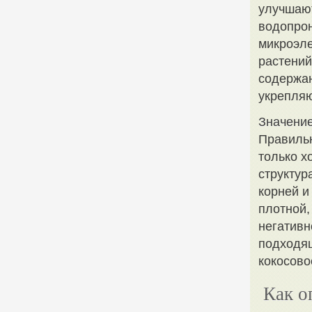
улучшают
водопро
микроэле
растений
содержан
укрепляю
Значение
Правиль
только х
структур
корней и
плотной,
негативн
подходящ
кокосово
Как о