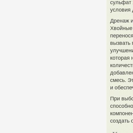
сульфат 
условия 
Дренаж и
Хвойные 
перенося
вызвать 
улучшени
которая 
количест
добавлен
смесь. Э
и обеспе
При выбо
способно
компонен
создать 