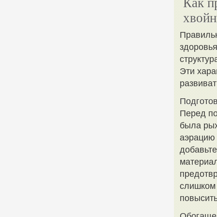
Как п
хвой
Правильн
здоровья
структур
Эти хара
развиват
Подготов
Перед по
была рых
аэрацию 
добавьте
материал
предотвр
слишком 
повысит
Обогаще