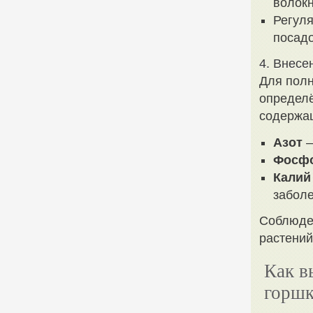
волокн
Регуля
посадо
4. Внесе
Для полн
определё
содержа
Азот
–
Фосф
Калий
забол
Соблюден
растений
Как в
горшк