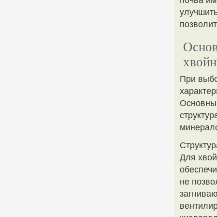
почва им
улучшить
позволит
Основ
хвой
При выбо
характер
Основные
структур
минерал
Структур
Для хвой
обеспечи
не позво
загниваю
вентилир