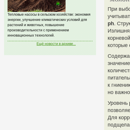
При выбо
Тепловые насосы в сельском хозяйстве: экономия
учитыват
энергии, улучшение климатических условий для
ph
. Стр
растений и животных, повышение
Излишняя
производительности с применением
инновационных технологий.
корневой
Ещё новости в архиве...
которые 
Содержан
значение
количест
питатель
к гниени
но важно
Уровень
позволяе
Для кор
подщелач