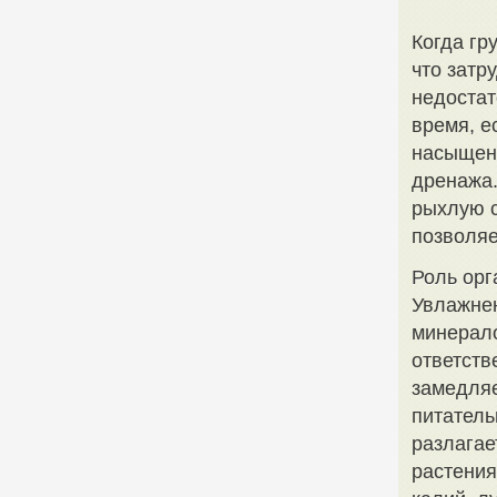
Когда гр
что затр
недостат
время, е
насыщенн
дренажа.
рыхлую с
позволяе
Роль орг
Увлажнен
минерало
ответств
замедляе
питатель
разлага
растения