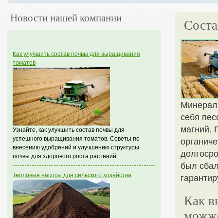
Новости нашей компании
Соста
Как улучшить состав почвы для выращивания
томатов
Минераль
себя пес
магний. 
Узнайте, как улучшить состав почвы для
успешного выращивания томатов. Советы по
органиче
внесению удобрений и улучшению структуры
долгосро
почвы для здорового роста растений.
был сбал
Тепловые насосы для сельского хозяйства
гарантир
Как в
можж