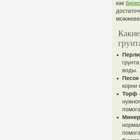
как
биок
достаточ
можжеве
Какие
грунт
Перли
грунта
воды.
Песок
корни
Торф
нужног
помог
Мине
нормал
помога