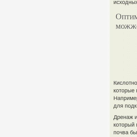
исходных
Оптим
можж
Кислотно
которые 
Например
для подк
Дренаж и
который 
почва бы