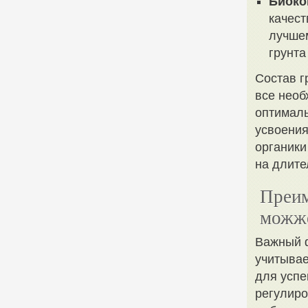
Биоко
качест
лучшем
грунта
Состав г
все необ
оптимал
усвоения
органики
на длите
Преим
можже
Важный ф
учитывае
для успе
регулир