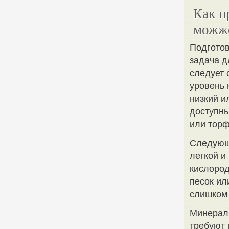
Как п
можж
Подготов
задача д
следует 
уровень 
низкий и
доступны
или торф
Следующи
легкой и
кислород
песок ил
слишком 
Минераль
требуют 