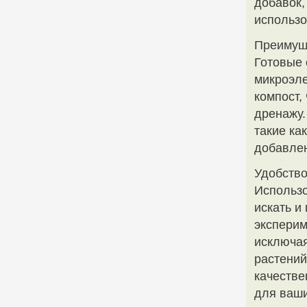
добавок,
использ
Преимуще
Готовые 
микроэле
компост,
дренажу.
такие ка
добавлен
Удобство
Использо
искать и
эксперим
исключая
растений
качестве
для ваш