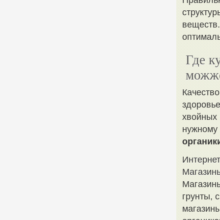
Правильн
структур
веществ.
оптималь
Где к
можж
Качество
здоровье
хвойных 
нужному
органик
Интернет
Магазины
Магазины
грунты, 
магазины