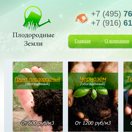
+7 (495)
76
+7 (916)
61
Главная
О компании