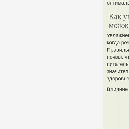
оптималь
Как у
можж
Увлажнен
когда ре
Правильн
почвы, ч
питатель
значител
здоровье
Влияние 