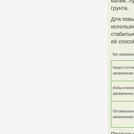
калий, л
грунта.
Для повы
использо
стабильн
её спосо
Тип увлажне
Недостаточ
увлажнение
Избыточное
увлажнение
Оптимально
увлажнение