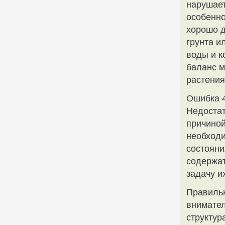
нарушает
особенно
хорошо д
грунта и
воды и к
баланс м
растения
Ошибка 4
Недостат
причиной
необходи
состояни
содержат
задачу и
Правильн
внимател
структур