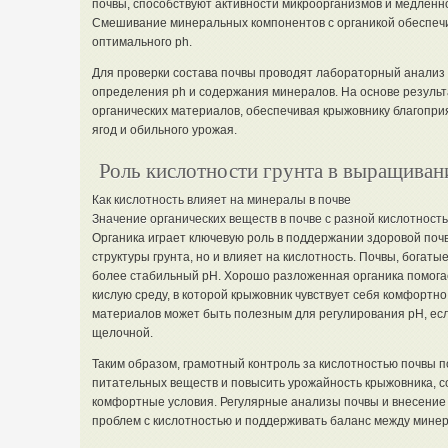
почвы, способствуют активности микроорганизмов и медлен
Смешивание минеральных компонентов с органикой обеспеч
оптимального ph.
Для проверки состава почвы проводят лабораторный анализ 
определения ph и содержания минералов. На основе результ
органических материалов, обеспечивая крыжовнику благопр
ягод и обильного урожая.
Роль кислотности грунта в выращива
Как кислотность влияет на минералы в почве
Значение органических веществ в почве с разной кислотност
Органика играет ключевую роль в поддержании здоровой поч
структуры грунта, но и влияет на кислотность. Почвы, богат
более стабильный pH. Хорошо разложенная органика помога
кислую среду, в которой крыжовник чувствует себя комфортно
материалов может быть полезным для регулирования pH, есл
щелочной.
Таким образом, грамотный контроль за кислотностью почвы 
питательных веществ и повысить урожайность крыжовника, с
комфортные условия. Регулярные анализы почвы и внесение
проблем с кислотностью и поддерживать баланс между минер