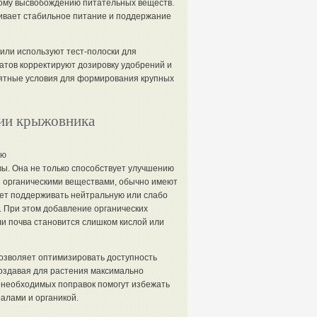
ному высвобождению питательных веществ.
ивает стабильное питание и поддержание
или используют тест-полоски для
атов корректируют дозировку удобрений и
иятные условия для формирования крупных
нии крыжовника
ью
вы. Она не только способствует улучшению
ые органическими веществами, обычно имеют
ет поддерживать нейтральную или слабо
. При этом добавление органических
и почва становится слишком кислой или
позволяет оптимизировать доступность
оздавая для растения максимально
 необходимых поправок помогут избежать
алами и органикой.