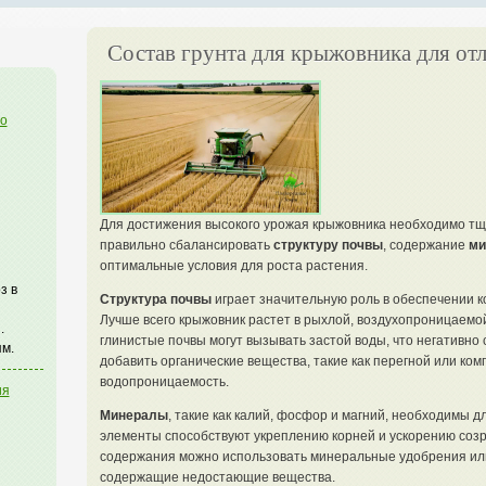
Состав грунта для крыжовника для от
го
Для достижения высокого урожая крыжовника необходимо тща
правильно сбалансировать
структуру почвы
, содержание
ми
оптимальные условия для роста растения.
з в
Структура почвы
играет значительную роль в обеспечении к
Лучше всего крыжовник растет в рыхлой, воздухопроницаемо
.
глинистые почвы могут вызывать застой воды, что негативно
м.
добавить органические вещества, такие как перегной или ком
водопроницаемость.
ия
Минералы
, такие как калий, фосфор и магний, необходимы 
элементы способствуют укреплению корней и ускорению созр
содержания можно использовать минеральные удобрения ил
содержащие недостающие вещества.