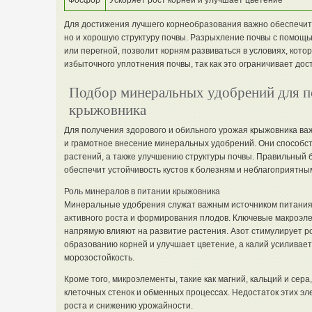
Фосфор
Ускоряет рост корней и улучшает цветение
Для достижения лучшего корнеобразования важно обеспечит
но и хорошую структуру почвы. Разрыхление почвы с помощью
или перегной, позволит корням развиваться в условиях, кото
избыточного уплотнения почвы, так как это ограничивает дост
Подбор минеральных удобрений для п
крыжовника
Для получения здорового и обильного урожая крыжовника важ
и грамотное внесение минеральных удобрений. Они способс
растений, а также улучшению структуры почвы. Правильный 
обеспечит устойчивость кустов к болезням и неблагоприятны
Роль минералов в питании крыжовника
Минеральные удобрения служат важным источником питания 
активного роста и формирования плодов. Ключевые макроэлем
напрямую влияют на развитие растения. Азот стимулирует р
образованию корней и улучшает цветение, а калий усиливает
морозостойкость.
Кроме того, микроэлементы, такие как магний, кальций и сер
клеточных стенок и обменных процессах. Недостаток этих э
роста и снижению урожайности.