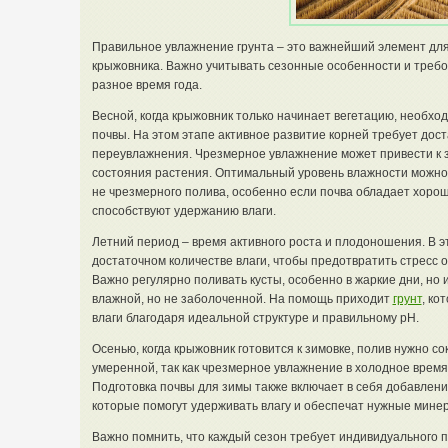
Правильное увлажнение грунта – это важнейший элемент для
крыжовника. Важно учитывать сезонные особенности и требо
разное время года.
Весной, когда крыжовник только начинает вегетацию, необх
почвы. На этом этапе активное развитие корней требует дост
переувлажнения. Чрезмерное увлажнение может привести к 
состояния растения. Оптимальный уровень влажности можно
не чрезмерного полива, особенно если почва обладает хоро
способствуют удержанию влаги.
Летний период – время активного роста и плодоношения. В э
достаточном количестве влаги, чтобы предотвратить стресс
Важно регулярно поливать кусты, особенно в жаркие дни, но
влажной, но не заболоченной. На помощь приходит
грунт
, ко
влаги благодаря идеальной структуре и правильному pH.
Осенью, когда крыжовник готовится к зимовке, полив нужно 
умеренной, так как чрезмерное увлажнение в холодное время
Подготовка почвы для зимы также включает в себя добавление
которые помогут удерживать влагу и обеспечат нужные мине
Важно помнить, что каждый сезон требует индивидуального 