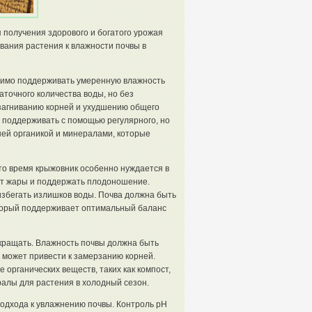
 получения здорового и богатого урожая
вания растения к влажности почвы в
одимо поддерживать умеренную влажность
аточного количества воды, но без
загниванию корней и ухудшению общего
 поддерживать с помощью регулярного, но
шей органикой и минералами, которые
то время крыжовник особенно нуждается в
 от жары и поддержать плодоношение.
 избегать излишков воды. Почва должна быть
торый поддерживает оптимальный баланс
сокращать. Влажность почвы должна быть
 может привести к замерзанию корней.
 органических веществ, таких как компост,
ралы для растения в холодный сезон.
подхода к увлажнению почвы. Контроль pH