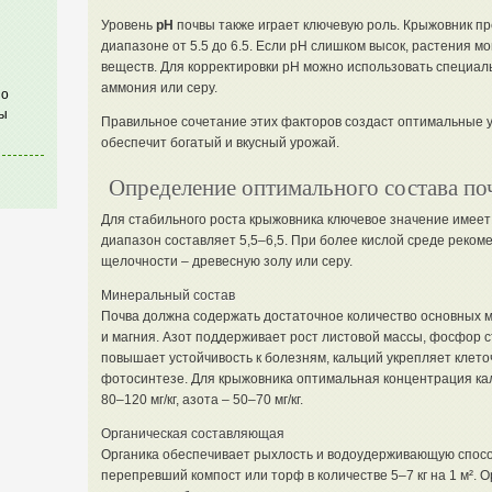
Уровень
pH
почвы также играет ключевую роль. Крыжовник пр
диапазоне от 5.5 до 6.5. Если pH слишком высок, растения м
веществ. Для корректировки pH можно использовать специал
аммония или серу.
по
ы
Правильное сочетание этих факторов создаст оптимальные у
обеспечит богатый и вкусный урожай.
Определение оптимального состава п
Для стабильного роста крыжовника ключевое значение имее
диапазон составляет 5,5–6,5. При более кислой среде реком
щелочности – древесную золу или серу.
Минеральный состав
Почва должна содержать достаточное количество основных м
и магния. Азот поддерживает рост листовой массы, фосфор с
повышает устойчивость к болезням, кальций укрепляет клеточ
фотосинтезе. Для крыжовника оптимальная концентрация кал
80–120 мг/кг, азота – 50–70 мг/кг.
Органическая составляющая
Органика обеспечивает рыхлость и водоудерживающую спосо
перепревший компост или торф в количестве 5–7 кг на 1 м². 