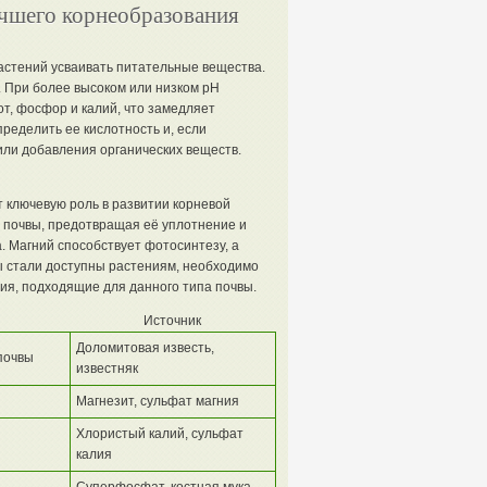
чшего корнеобразования
астений усваивать питательные вещества.
. При более высоком или низком pH
от, фосфор и калий, что замедляет
ределить ее кислотность и, если
или добавления органических веществ.
т ключевую роль в развитии корневой
у почвы, предотвращая её уплотнение и
. Магний способствует фотосинтезу, а
ы стали доступны растениям, необходимо
ия, подходящие для данного типа почвы.
Источник
Доломитовая известь,
почвы
известняк
Магнезит, сульфат магния
Хлористый калий, сульфат
калия