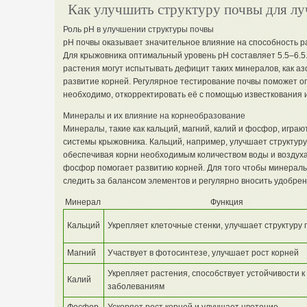
Как улучшить структуру почвы для лу
Роль pH в улучшении структуры почвы
pH почвы оказывает значительное влияние на способность р
Для крыжовника оптимальный уровень pH составляет 5.5–6.5
растения могут испытывать дефицит таких минералов, как аз
развитие корней. Регулярное тестирование почвы поможет оп
необходимо, откорректировать её с помощью известкования 
Минералы и их влияние на корнеобразование
Минералы, такие как кальций, магний, калий и фосфор, играю
системы крыжовника. Кальций, например, улучшает структур
обеспечивая корни необходимым количеством воды и воздуха
фосфор помогает развитию корней. Для того чтобы минерал
следить за балансом элементов и регулярно вносить удобрен
Минерал
Функция
Кальций
Укрепляет клеточные стенки, улучшает структуру 
Магний
Участвует в фотосинтезе, улучшает рост корней
Укрепляет растения, способствует устойчивости к
Калий
заболеваниям