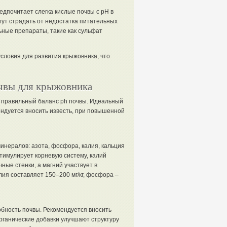
едпочитает слегка кислые почвы с pH в
огут страдать от недостатка питательных
ьные препараты, такие как сульфат
словия для развития крыжовника, что
очвы для крыжовника
т правильный баланс ph почвы. Идеальный
ендуется вносить известь, при повышенной
инералов: азота, фосфора, калия, кальция
тимулирует корневую систему, калий
ные стенки, а магний участвует в
ия составляет 150–200 мг/кг, фосфора –
бность почвы. Рекомендуется вносить
Органические добавки улучшают структуру