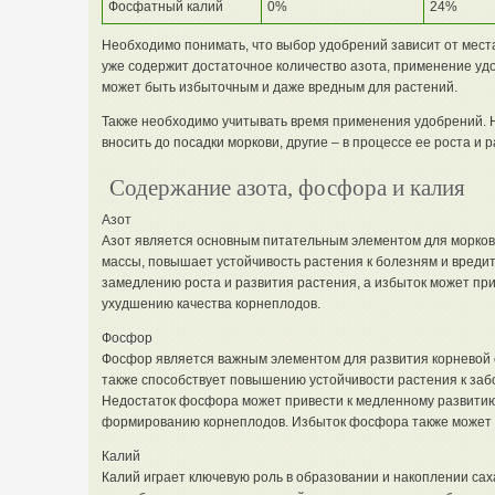
Фосфатный калий
0%
24%
Необходимо понимать, что выбор удобрений зависит от места
уже содержит достаточное количество азота, применение уд
может быть избыточным и даже вредным для растений.
Также необходимо учитывать время применения удобрений. 
вносить до посадки моркови, другие – в процессе ее роста и р
Содержание азота, фосфора и калия
Азот
Азот является основным питательным элементом для морков
массы, повышает устойчивость растения к болезням и вредит
замедлению роста и развития растения, а избыток может при
ухудшению качества корнеплодов.
Фосфор
Фосфор является важным элементом для развития корневой
также способствует повышению устойчивости растения к заб
Недостаток фосфора может привести к медленному развити
формированию корнеплодов. Избыток фосфора также может н
Калий
Калий играет ключевую роль в образовании и накоплении сах