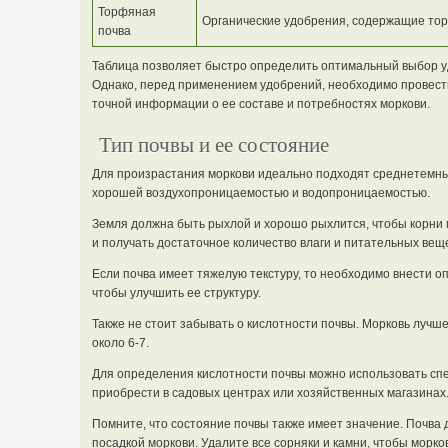
Торфяная
Органические удобрения, содержащие то
почва
Таблица позволяет быстро определить оптимальный выбор уд
Однако, перед применением удобрений, необходимо провест
точной информации о ее составе и потребностях моркови.
Тип почвы и ее состояние
Для произрастания моркови идеально подходят среднетемны
хорошей воздухопроницаемостью и водопроницаемостью.
Земля должна быть рыхлой и хорошо рыхлится, чтобы корни м
и получать достаточное количество влаги и питательных веще
Если почва имеет тяжелую текстуру, то необходимо внести о
чтобы улучшить ее структуру.
Также не стоит забывать о кислотности почвы. Морковь лучше
около 6-7.
Для определения кислотности почвы можно использовать сп
приобрести в садовых центрах или хозяйственных магазинах
Помните, что состояние почвы также имеет значение. Почва
посадкой моркови. Удалите все сорняки и камни, чтобы морко