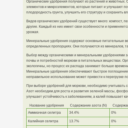
Органические удобрения получают из растений и животных.
элементов и микроэлементов, которые питают и улучшают по
плодородность грунта, улучшить его структуру и сохранить вла
Видов органических удобрений существует много: компост, пе
другие. Каждый из них имеет свои особенности и применяетс
урожая.
Минеральные удобрения содержат основные питательные веще
определенных пропорциях. Они получаются из минералов, так
Выбор между органическими и минеральными удобрениями за
почвы и потребностей моркови в питательных веществах. Ор
экологичны, но процесс их распада занимает больше времени,
Минеральные удобрения обеспечивают быстрое поглощение 
неправильное использование может привести к перегрузке п
При выборе удобрений для моркови, необходимо учитывать с
Азот необходим для роста и развития зеленой массы, фосф
улучшает устойчивость к заболеваниям, а калий повышает ка
Название удобрения
Содержание азота (N)
Содержан
Аммиачная селитра
34.4%
0%
Калийная селитра
13.7%
0%