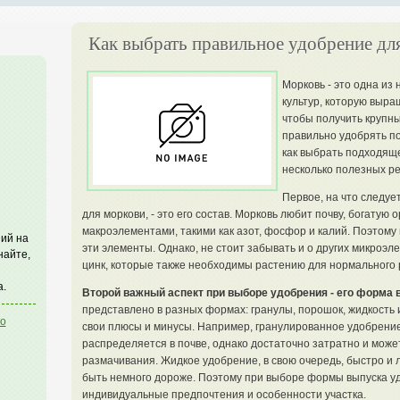
Как выбрать правильное удобрение дл
Морковь - это одна и
культур, которую выра
чтобы получить крупн
правильно удобрять п
как выбрать подходяще
несколько полезных р
Первое, на что следуе
для моркови, - это его состав. Морковь любит почву, богатую
макроэлементами, такими как азот, фосфор и калий. Поэтом
ий на
эти элементы. Однако, не стоит забывать и о других микроэле
найте,
цинк, которые также необходимы растению для нормального р
а.
Второй важный аспект при выборе удобрения - его форма 
представлено в разных формах: гранулы, порошок, жидкость 
го
свои плюсы и минусы. Например, гранулированное удобрени
распределяется в почве, однако достаточно затратно и мож
размачивания. Жидкое удобрение, в свою очередь, быстро и 
быть немного дороже. Поэтому при выборе формы выпуска у
индивидуальные предпочтения и особенности участка.