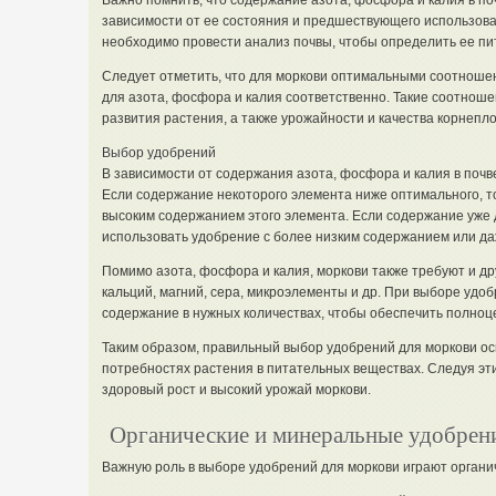
Важно помнить, что содержание азота, фосфора и калия в по
зависимости от ее состояния и предшествующего использов
необходимо провести анализ почвы, чтобы определить ее пи
Следует отметить, что для моркови оптимальными соотноше
для азота, фосфора и калия соответственно. Такие соотноше
развития растения, а также урожайности и качества корнепло
Выбор удобрений
В зависимости от содержания азота, фосфора и калия в поч
Если содержание некоторого элемента ниже оптимального, т
высоким содержанием этого элемента. Если содержание уже 
использовать удобрение с более низким содержанием или даж
Помимо азота, фосфора и калия, моркови также требуют и др
кальций, магний, сера, микроэлементы и др. При выборе удо
содержание в нужных количествах, чтобы обеспечить полноц
Таким образом, правильный выбор удобрений для моркови ос
потребностях растения в питательных веществах. Следуя эт
здоровый рост и высокий урожай моркови.
Органические и минеральные удобрен
Важную роль в выборе удобрений для моркови играют органи