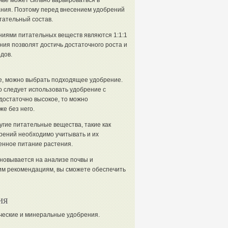
чве может сильно варьироваться в
ания. Поэтому перед внесением удобрений
тательный состав.
ниями питательных веществ являются 1:1:1
ния позволят достичь достаточного роста и
дов.
ве, можно выбрать подходящее удобрение.
о следует использовать удобрение с
достаточно высокое, то можно
е без него.
угие питательные вещества, такие как
брений необходимо учитывать и их
енное питание растения.
новывается на анализе почвы и
им рекомендациям, вы сможете обеспечить
ия
ческие и минеральные удобрения.