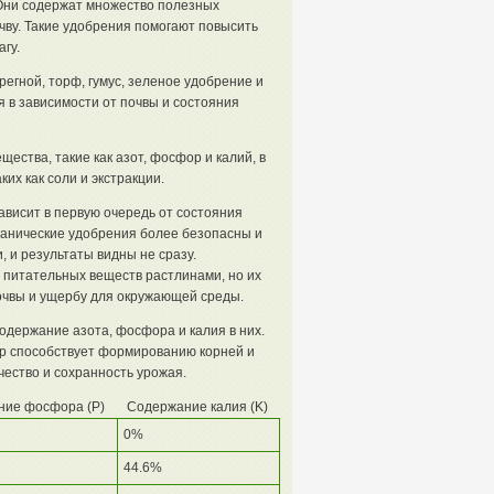
 Они содержат множество полезных
чву. Такие удобрения помогают повысить
гу.
регной, торф, гумус, зеленое удобрение и
я в зависимости от почвы и состояния
ства, такие как азот, фосфор и калий, в
их как соли и экстракции.
висит в первую очередь от состояния
ганические удобрения более безопасны и
 и результаты видны не сразу.
питательных веществ растлинами, но их
очвы и ущербу для окружающей среды.
одержание азота, фосфора и калия в них.
ор способствует формированию корней и
чество и сохранность урожая.
ие фосфора (P)
Содержание калия (K)
0%
44.6%