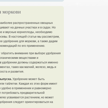
я моркови
з наиболее распространенных овощных
щивают на дачных участках и в садах. Но
ые и вкусные корнеплоды, необходимо
осевы. В настоящей статье мы рассмотрим,
е удобрение для моркови, а также дадим
екомендаций по его применению.
т обратить внимание при выборе удобрения
 органическими веществами и
у в удобрении должны содержаться именно
ментах, таких как магний, железо, медь и
оста и развития.
выпуска.
Удобрение может быть
или таблетки. Каждая из этих форм имеет
е удобно в применении и равномерно
ет потребовать предварительной
легко усваивается растением, но может
добрения следует ориентироваться на