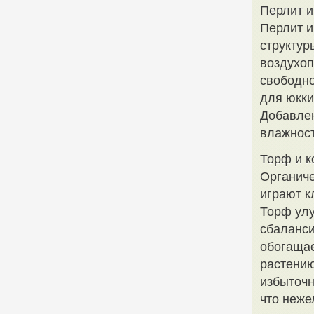
Перлит и
Перлит и
структур
воздухоп
свободно
для юкки
Добавлен
влажност
Торф и к
Органиче
играют к
Торф улу
сбаланси
обогащае
растению
избыточн
что неже