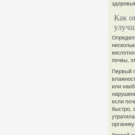
здоровья
Как о
улуч
Определи
нескольк
кислотно
почвы, э
Первый п
влажност
или наоб
нарушени
если поч
быстро, 
утратила
органику