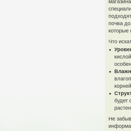
магазина
специали
подходят
почва до
которые 
Что иска
Урове
кислой
особен
Влажн
влагоп
корней
Струк
будет 
растен
Не забыв
информац