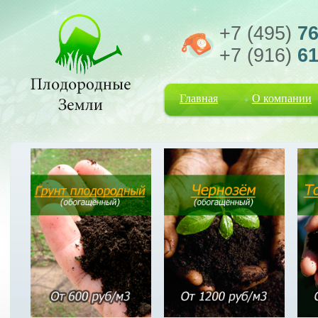
+7 (495)
76
+7 (916)
61
Главная
О компании