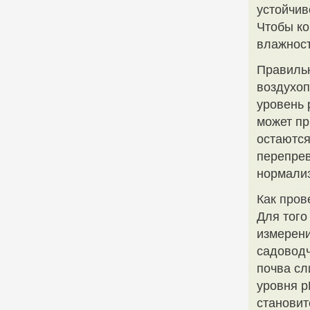
устойчив
Чтобы ко
влажност
Правильн
воздухоп
уровень 
может пр
остаются
перепрев
нормализ
Как пров
Для того
измерени
садоводч
почва сл
уровня p
становит