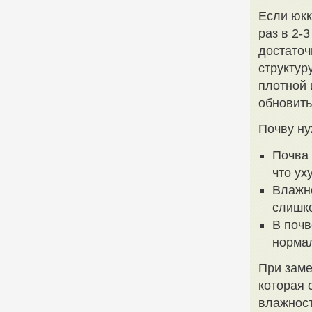
Если юкк
раз в 2-
достаточ
структур
плотной 
обновить
Почву ну
Почва 
что ух
Влажно
слишко
В почв
нормал
При заме
которая 
влажност