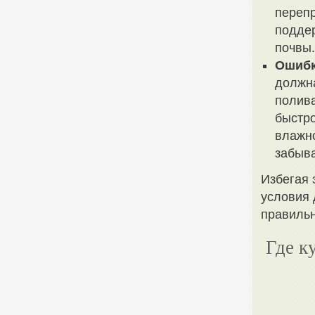
перепр
поддер
почвы.
Ошибк
должна
полива
быстро
влажно
забыва
Избегая 
условия 
правильн
Где к