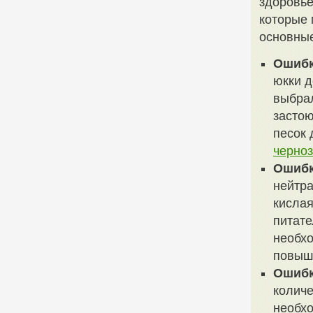
здоровье
которые 
основные
Ошибк
юкки д
выбрал
застою
песок 
черно
Ошибк
нейтра
кислая
питате
необхо
повыше
Ошибк
количе
необх