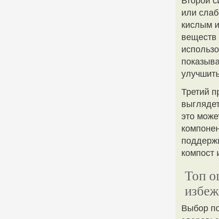
Второй с
или слаб
кислым и
веществ 
использо
показыва
улучшить
Третий п
выглядет
это може
компонен
поддержи
компост 
Топ о
избеж
Выбор по