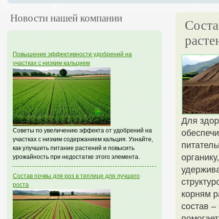
Новости нашей компании
Соста
расте
Повышение эффективности удобрений на
участках с низким кальцием
Для здор
Советы по увеличению эффекта от удобрений на
обеспечи
участках с низким содержанием кальция. Узнайте,
питатель
как улучшить питание растений и повысить
органику
урожайность при недостатке этого элемента.
удержива
Состав почвы для роз в теплице для лучшего
структур
роста
корням р
состав –
помогает