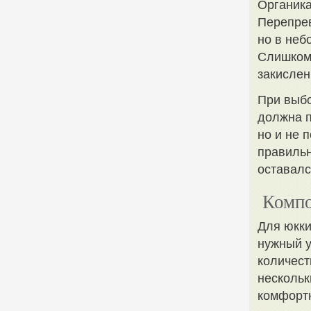
Органика
Перепрев
но в неб
Слишком 
закислен
При выбо
должна п
но и не 
правильн
оставалс
Компо
Для юкки
нужный у
количест
нескольк
комфортн