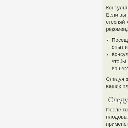
Консульт
Если вы 
стесняйт
рекоменд
Посещ
опыт и
Консу
чтобы
вашего
Следуя э
ваших пл
Следу
После то
плодовых
применен