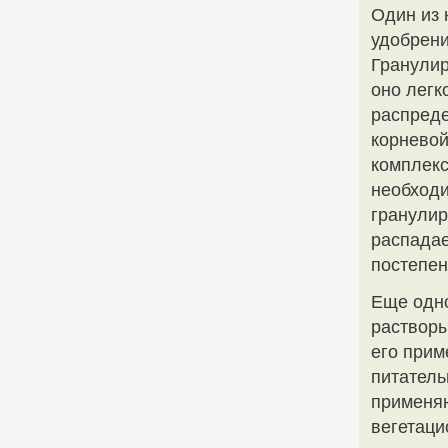
Один из
удобрени
Гранулир
оно легк
распреде
корневой
комплекс
необходи
гранулир
распадае
постепен
Еще одн
растворы
его прим
питатель
применяю
вегетаци