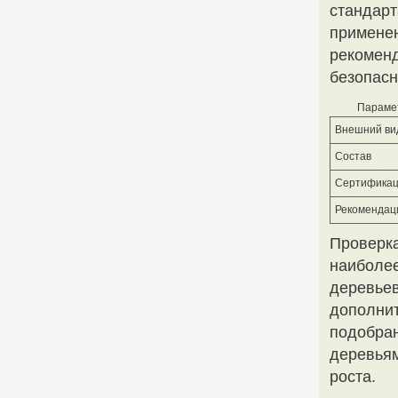
стандарт
применен
рекоменд
безопасн
Параме
Внешний ви
Состав
Сертифика
Рекомендац
Проверка
наиболе
деревьев
дополнит
подобран
деревьям
роста.