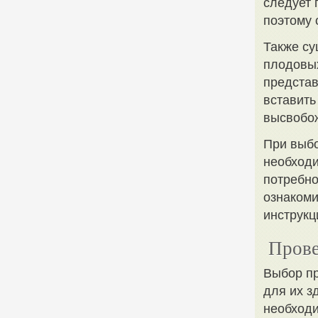
следует 
поэтому 
Также с
плодовых
представ
вставить
высвобож
При выб
необходи
потребно
ознакоми
инструкц
Прове
Выбор пр
для их з
необходи