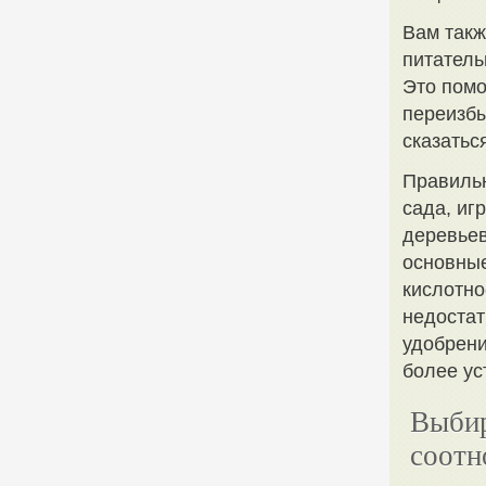
Вам такж
питатель
Это помо
переизбы
сказатьс
Правиль
сада, иг
деревьев
основные
кислотно
недостат
удобрени
более ус
Выбир
соотн