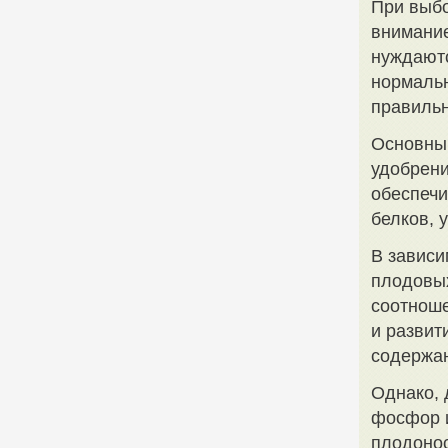
При выбо
внимание
нуждаютс
нормальн
правильн
Основны
удобрени
обеспеч
белков, 
В зависи
плодовых
соотноше
и развит
содержан
Однако, 
фосфор и
плодоно