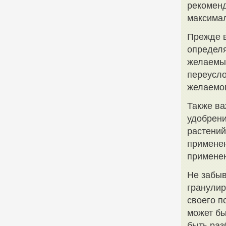
рекоменд
максима
Прежде в
определя
желаемых
переусло
желаемо
Также ва
удобрени
растений
применен
примене
Не забыв
гранулир
своего п
может бы
быть раз