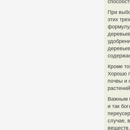
способст
При выбо
этих тре
формулу,
деревьев
удобрени
деревьев
содержан
Кроме то
Хорошо п
почвы и 
растений
Важным м
и так бо
переусер
случае, 
веществ.