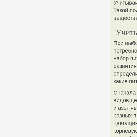
Учитывай
Такой по
вещества
Учиты
При выбо
потребно
набор пи
развития
определи
какие пи
Сначала 
видов де
и азот я
разных 
цветущих
корневую