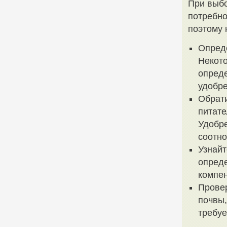
При выбо
потребно
поэтому 
Опреде
Некото
опреде
удобре
Обрати
питат
Удобр
соотн
Узнайт
опреде
компен
Провер
почвы,
требу