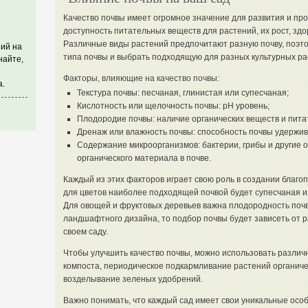
Качество почвы имеет огромное значение для развития и про
доступность питательных веществ для растений, их рост, здо
Различные виды растений предпочитают разную почву, поэто
ий на
типа почвы и выбрать подходящую для разных культурных ра
найте,
Факторы, влияющие на качество почвы:
а.
Текстура почвы: песчаная, глинистая или супесчаная;
Кислотность или щелочность почвы: pH уровень;
Плодородие почвы: наличие органических веществ и пита
Дренаж или влажность почвы: способность почвы удержив
Содержание микроорганизмов: бактерии, грибы и другие
органического материала в почве.
Каждый из этих факторов играет свою роль в создании благо
для цветов наиболее подходящей почвой будет супесчаная 
Для овощей и фруктовых деревьев важна плодородность почв
ландшафтного дизайна, то подбор почвы будет зависеть от р
своем саду.
Чтобы улучшить качество почвы, можно использовать различ
компоста, периодическое подкармливание растений органич
возделывание зеленых удобрений.
Важно понимать, что каждый сад имеет свои уникальные особ