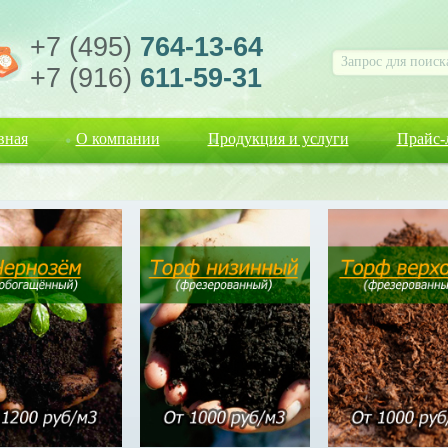
+7 (495)
764-13-64
+7 (916)
611-59-31
вная
О компании
Продукция и услуги
Прайс-