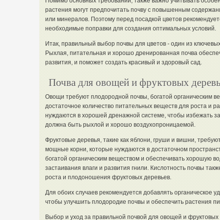
Помимо основных требований, также важно учитывать особен
растения могут предпочитать почву с повышенным содержа
или минералов. Поэтому перед посадкой цветов рекомендует
необходимые поправки для создания оптимальных условий.
Итак, правильный выбор почвы для цветов - один из ключевы
Рыхлая, питательная и хорошо дренированная почва обеспеч
развития, и поможет создать красивый и здоровый сад.
Почва для овощей и фруктовых дерев
Овощи требуют плодородной почвы, богатой органическим ве
достаточное количество питательных веществ для роста и р
нуждаются в хорошей дренажной системе, чтобы избежать за
должна быть рыхлой и хорошо воздухопроницаемой.
Фруктовые деревья, такие как яблони, груши и вишни, требую
мощные корни, которые нуждаются в достаточном пространст
богатой органическим веществом и обеспечивать хорошую в
застаивания влаги и развития гнили. Кислотность почвы так
роста и плодоношения фруктовых деревьев.
Для обоих случаев рекомендуется добавлять органическое уд
чтобы улучшить плодородие почвы и обеспечить растения п
Выбор и уход за правильной почвой для овощей и фруктовых 