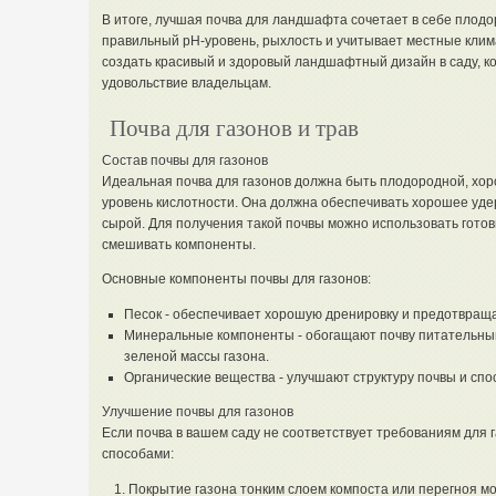
В итоге, лучшая почва для ландшафта сочетает в себе плод
правильный pH-уровень, рыхлость и учитывает местные клим
создать красивый и здоровый ландшафтный дизайн в саду, ко
удовольствие владельцам.
Почва для газонов и трав
Состав почвы для газонов
Идеальная почва для газонов должна быть плодородной, хо
уровень кислотности. Она должна обеспечивать хорошее удер
сырой. Для получения такой почвы можно использовать готов
смешивать компоненты.
Основные компоненты почвы для газонов:
Песок - обеспечивает хорошую дренировку и предотвраща
Минеральные компоненты - обогащают почву питательным
зеленой массы газона.
Органические вещества - улучшают структуру почвы и спо
Улучшение почвы для газонов
Если почва в вашем саду не соответствует требованиям для
способами:
Покрытие газона тонким слоем компоста или перегноя мо