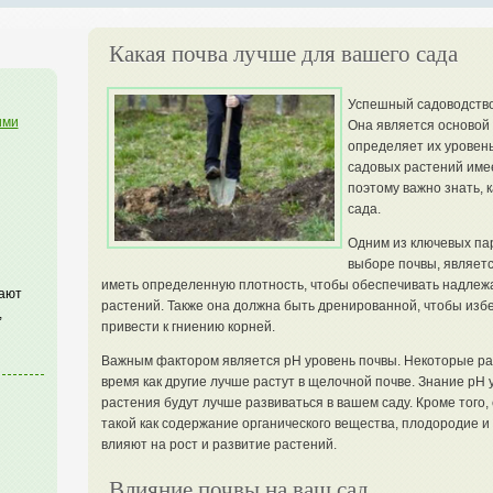
Какая почва лучше для вашего сада
Успешный садоводство
ими
Она является основой 
определяет их уровен
садовых растений име
поэтому важно знать, 
сада.
Одним из ключевых пар
выборе почвы, являетс
иметь определенную плотность, чтобы обеспечивать надлеж
гают
растений. Также она должна быть дренированной, чтобы избе
,
привести к гниению корней.
Важным фактором является pH уровень почвы. Некоторые рас
время как другие лучше растут в щелочной почве. Знание pH 
растения будут лучше развиваться в вашем саду. Кроме того,
такой как содержание органического вещества, плодородие и
влияют на рост и развитие растений.
Влияние почвы на ваш сад