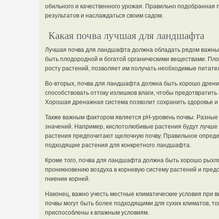
обильного и качественного урожая. Правильно подобранная 
результатов и наслаждаться своим садом.
Какая почва лучшая для ландшафта
Лучшая почва для ландшафта должна обладать рядом важных
быть плодородной и богатой органическими веществами. Пло
росту растений, позволяет им получать необходимые питате
Во-вторых, почва для ландшафта должна быть хорошо дренир
способствовать оттоку излишков влаги, чтобы предотвратить
Хорошая дренажная система позволит сохранить здоровье и у
Также важным фактором является pH-уровень почвы. Разные
значений. Например, кислотолюбивые растения будут лучше 
растения предпочитают щелочную почву. Правильное опред
подходящие растения для конкретного ландшафта.
Кроме того, почва для ландшафта должна быть хорошо рыхло
проникновению воздуха в корневую систему растений и пре
гниение корней.
Наконец, важно учесть местные климатические условия при
почвы могут быть более подходящими для сухих климатов, тог
приспособлены к влажным условиям.