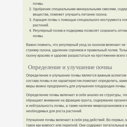
почвы.
Удобрение специальными минеральными смесями, соде
вещества, поможет улучшить питание газона.
Аэрация почвы с помощью специального инструмента по
растений.
Регулярный полив и подкормка позволят сохранить опти
почвы.
Важно помнить, что регулярный уход за газоном включает не 
стрижку газона, удаление сорняков и правильный полив. Тол
газону красиво и здорово разрастаться на протяжении всего 
Определение и улучшение почвы
Определение и улучшение почвы является важным аспектом 
состава почвы и ее характеристик помогает определить, каки
меры можно предпринять для улучшения плодородия почвы.
Определение почвы включает в себя анализ ее структуры, те
обращают внимание на фракцию грунта, содержание органиче
и нейтральность почвы, а также наличие микроорганизмов и
необходимых для роста растений.
Улучшение почвы включает в себя ряд действий. Во-первых, 
такое как компост или перегной. Они содержат питательные