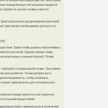
ности конкретных видов цветов. Некоторые
нием определенных питательных веществ
ся провести анализ почвы и внести
х факторов успеха возделывания растений.
ит цветам все необходимое для роста и
ьев
ществом. Такая почва должна обеспечивать
азвития растений. Однако овощи также
легания воды и гниения корней. Почва
т глубокой и плодородной почвы. Они имеют
ве для развития. Почва должна быть
одопроницаемость, чтобы избежать
же играет важную роль для оптимального
обрение в виде компоста или перегноя,
итательными веществами.
деревьев играет важную роль в получении