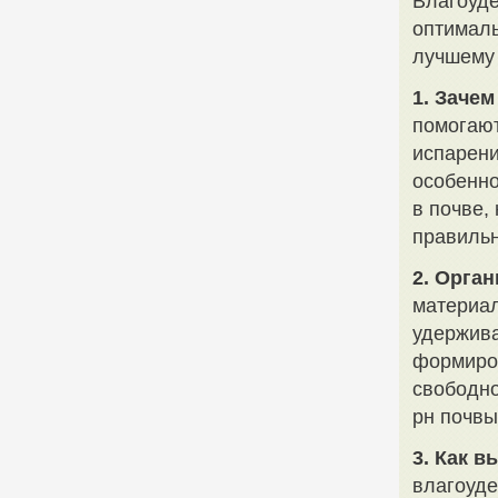
Влагоуд
оптималь
лучшему 
1. Заче
помогают
испарени
особенно
в почве,
правильн
2. Орга
материал
удержива
формиров
свободно
рн почвы
3. Как 
влагоуде