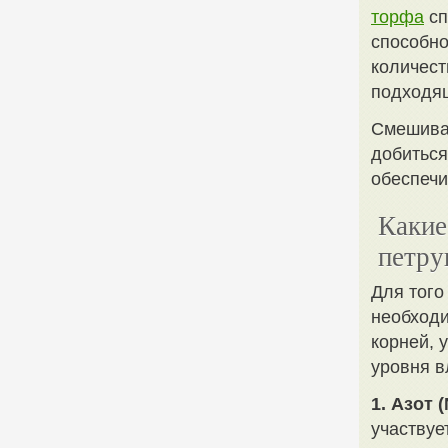
торфа
сп
способно
количест
подходящ
Смешиван
добиться
обеспечи
Какие
петр
Для того
необход
корней, 
уровня в
1. Азот (
участвуе