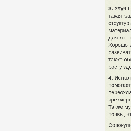
3. Улуч
такая ка
структур
материа
для корн
Хорошо а
развиват
также об
росту зд
4. Испо
помогает
переохла
чрезмерн
Также му
почвы, ч
Совокупн