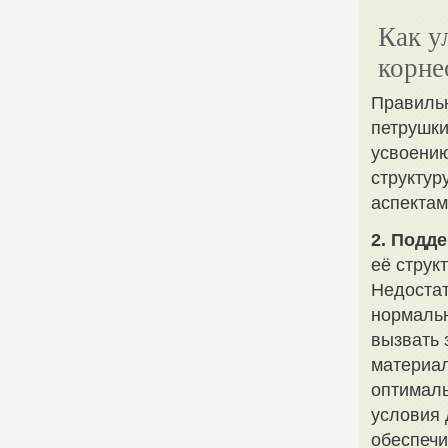
Как у
корне
Правильн
петрушки
усвоению
структур
аспектам
2. Подд
её струк
Недостат
нормальн
вызвать 
материал
оптималь
условия 
обеспечи