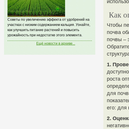
использо
Как о
Советы по увеличению эффекта от удобрений на
Чтобы пе
участках с низким содержанием кальция. Узнайте,
как улучшить питание растений и повысить
почва об
урожайность при недостатке этого элемента.
почвы – 
Ещё новости в архиве...
Обратите
структур
1. Прове
доступно
роста оп
определе
для почв
показате
его: для
2. Оцен
негативн