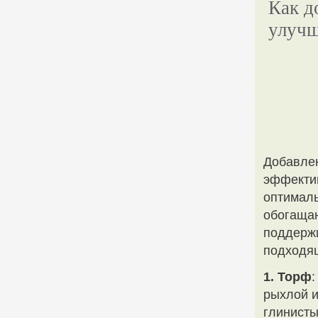
Как д
улучш
Добавлен
эффектив
оптималь
обогащаю
поддержи
подходя
1. Торф
:
рыхлой и
глинисты