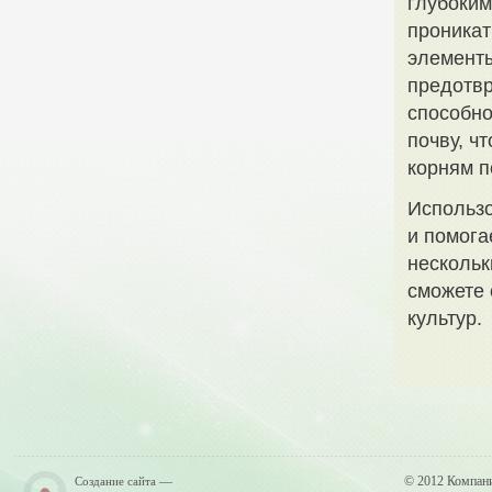
глубоким
проникат
элементы
предотв
способно
почву, ч
корням п
Использо
и помога
нескольк
сможете 
культур.
—
© 2012 Компан
Создание сайта