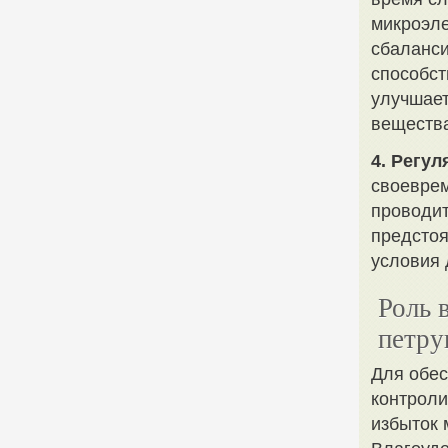
микроэле
сбаланси
способст
улучшает
веществ
4. Регу
своеврем
проводит
предстоя
условия 
Роль 
петр
Для обес
контроли
избыток 