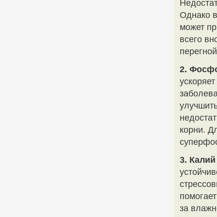
Недостат
Однако в
может пр
всего вн
перегной
2. Фосфо
ускоряет
заболева
улучшить
недостат
корни. Д
суперфос
3. Калий
устойчив
стрессов
помогает
за влажн