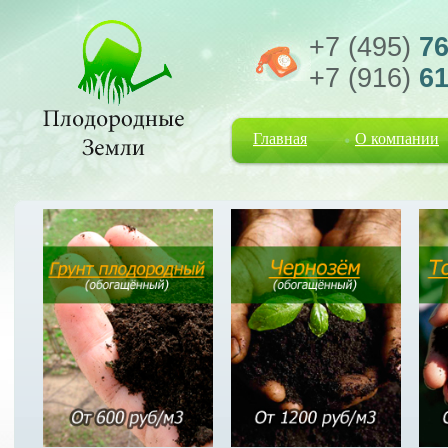
+7 (495)
76
+7 (916)
61
Главная
О компании