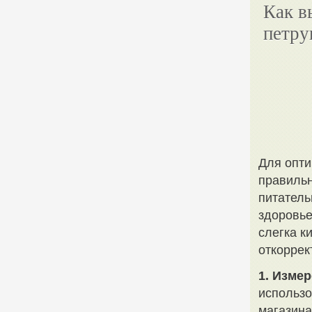
Как в
петр
Для опти
правильн
питатель
здоровье
слегка к
откоррек
1. Изме
использо
магазина