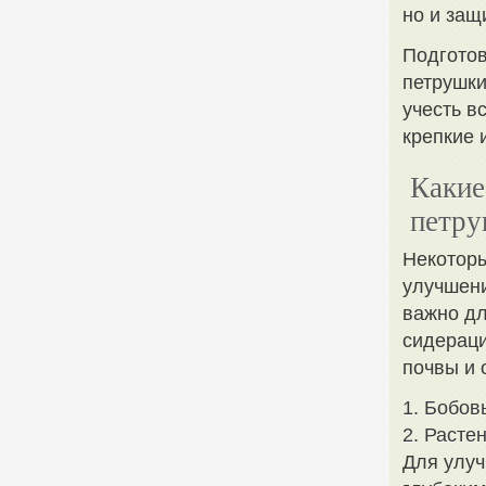
но и защ
Подготов
петрушки
учесть в
крепкие 
Какие
петр
Некоторы
улучшени
важно дл
сидераци
почвы и 
1. Бобов
2. Расте
Для улуч