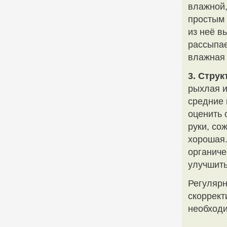
влажной,
простым 
из неё в
рассыпае
влажная 
3. Струк
рыхлая и
средние 
оценить 
руки, со
хорошая.
органиче
улучшить
Регулярн
скоррект
необходи