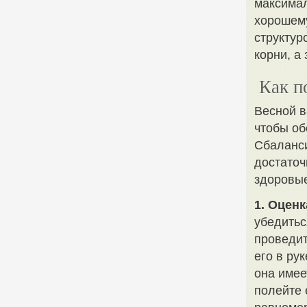
максимал
хорошему
структур
корни, а
Как п
Весной в
чтобы об
Сбаланси
достаточ
здоровые
1. Оцен
убедитьс
проведит
его в ру
она имее
полейте 