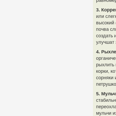
равномер
3. Корр
или слег
высокий 
почва сл
создать 
улучшат 
4. Рыхл
органиче
рыхлить 
корки, к
сорняки 
петрушко
5. Муль
стабильн
переохла
мульчи и