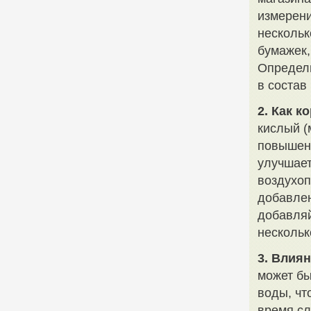
измерени
нескольк
бумажек,
Определи
в состав
2. Как к
кислый (
повышени
улучшает
воздухоп
добавлен
добавляй
нескольк
3. Влиян
может бы
воды, чт
время сл