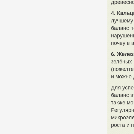
древесно
4. Кальц
лучшему 
баланс п
нарушени
почву в 
6. Желез
зелёных 
(пожелте
и можно 
Для успе
баланс э
также мо
Регулярн
микроэл
роста и 