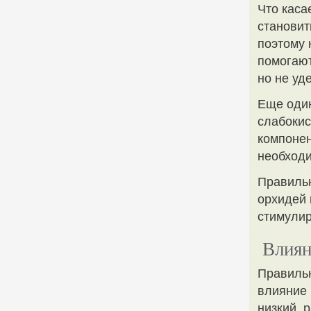
Что каса
становит
поэтому 
помогают
но не уд
Еще один
слабокис
компонен
необходи
Правильн
орхидей 
стимулир
Влиян
Правильн
влияние 
низкий, 