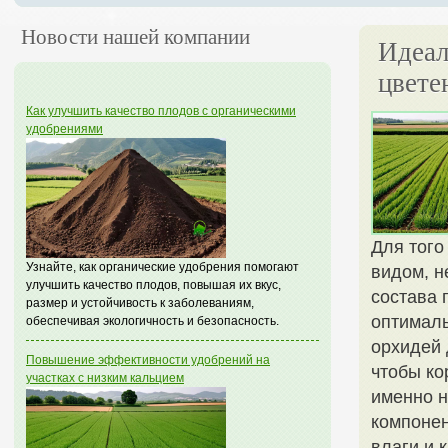
Новости нашей компании
Идеал
цвете
Как улучшить качество плодов с органическими
удобрениями
Для того
Узнайте, как органические удобрения помогают
видом, н
улучшить качество плодов, повышая их вкус,
состава 
размер и устойчивость к заболеваниям,
оптималь
обеспечивая экологичность и безопасность.
орхидей 
Повышение эффективности удобрений на
чтобы ко
участках с низким кальцием
именно н
компоне
влаги и 