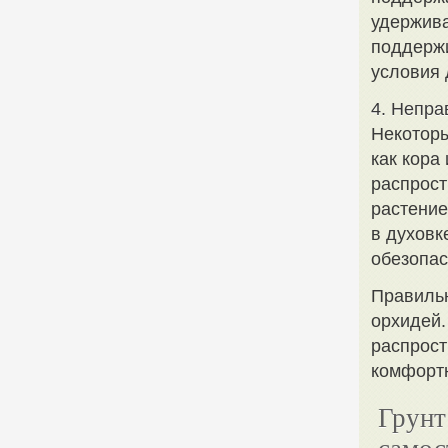
удержива
поддержи
условия 
4. Непра
Некоторы
как кора
распрост
растение
в духовк
обезопас
Правильн
орхидей.
распрост
комфортн
Грунт