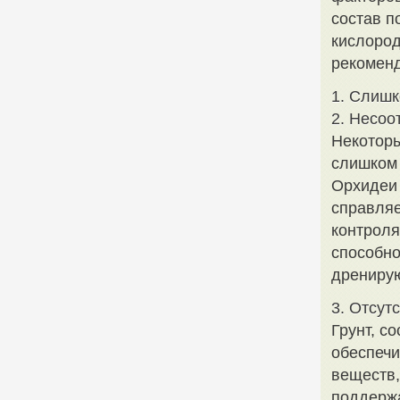
состав п
кислород
рекоменд
1. Слишк
2. Несоо
Некоторы
слишком 
Орхидеи 
справляе
контроля
способно
дренирую
3. Отсут
Грунт, с
обеспечи
веществ,
поддержа