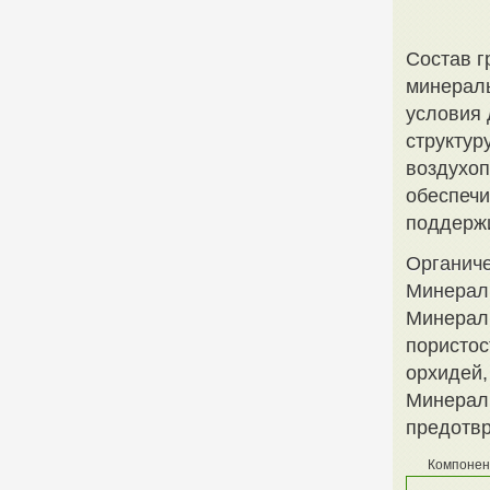
Состав г
минераль
условия 
структур
воздухоп
обеспечи
поддержи
Органич
Минерал
Минералы
пористос
орхидей,
Минераль
предотвр
Компонен