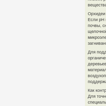
вещества
Орхидеи 
Если pH 
почвы, с
щелочной
микроэле
загниван
Для подд
органиче
деревьев
материал
воздухоп
поддержа
Как конт
Для точн
специаль