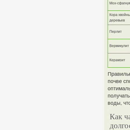
Мох-сфагну
Кора хвойн
деревьев
Перлит
Вермикулит
Керамзит
Правильн
почве сп
оптималь
получать
воды, чт
Как ч
долго