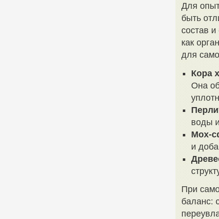
Для опыт
быть отл
состав и
как орга
для само
Кора 
Она об
уплотн
Перли
воды 
Мох-с
и доба
Древе
структ
При сам
баланс: 
переувла