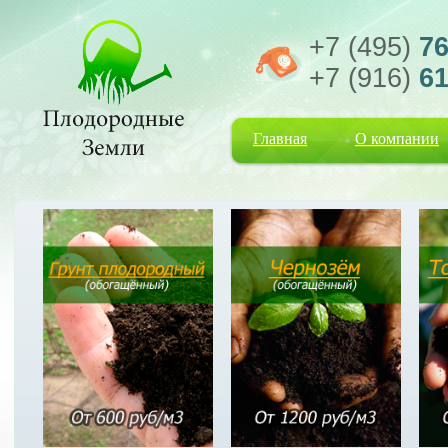
+7 (495)
76
+7 (916)
61
Главная
О компании