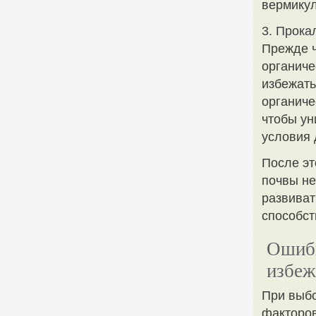
вермикул
3. Прока
Прежде ч
органиче
избежать
органиче
чтобы ун
условия 
После эт
почвы не
развиват
способст
Ошибк
избеж
При выбо
факторов