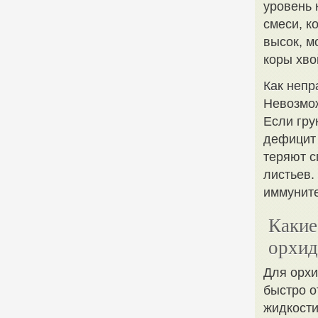
уровень 
смеси, к
высок, м
коры хво
Как непр
Невозмож
Если гру
дефицит 
теряют с
листьев.
иммуните
Какие
орхид
Для орхи
быстро о
жидкости