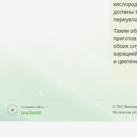
кислород
должны б
переувл
Таким об
приготов
обоих сл
аэрацией
и цветен
—
© 2012 Компан
Создание сайта
Leon Ruzveld
Московская обла