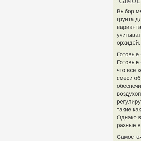
самос
Выбор м
грунта д
варианта
учитыват
орхидей.
Готовые 
Готовые 
что все 
смеси об
обеспеч
воздухоп
регулиру
такие ка
Однако в
разные в
Самостоя