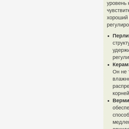
уровень 
чувствит
хороший 
регулиро
Перли
структ
удержи
регули
Керам
Он не 
влажно
распре
корней
Верми
обеспе
способ
медлен