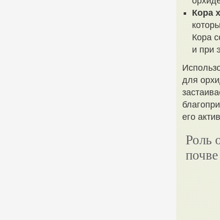
орхиде
Кора 
которы
Кора с
и при 
Использо
для орхи
застаива
благопри
его акти
Роль 
почве