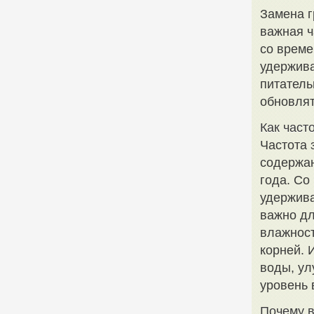
Замена г
важная ч
со време
удержива
питатель
обновля
Как част
Частота 
содержан
года. Со
удержива
важно дл
влажност
корней. 
воды, ул
уровень 
Почему в