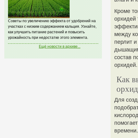
Кроме то
орхидей 
Советы по увеличению эффекта от удобрений на
эффектив
участках с низким содержанием кальция. Узнайте,
как улучшить питание растений и повысить
между ко
урожайность при недостатке этого элемента.
перлит и
Ещё новости в архиве...
дышащим,
состав п
орхидей.
Как в
орхид
Для созд
подобрат
кислород
помогает
времени.