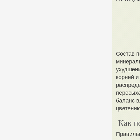
Состав п
минераль
ухудшени
корней и
распреде
пересыха
баланс в
цветению
Как п
Правильн