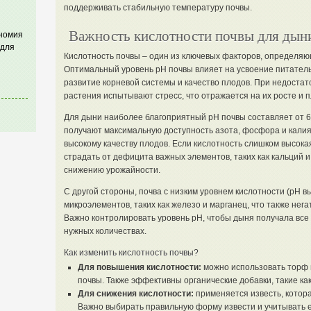
поддерживать стабильную температуру почвы.
Важность кислотности почвы для дын
ономия
 для
Кислотность почвы – один из ключевых факторов, определяю
Оптимальный уровень pH почвы влияет на усвоение питатель
развитие корневой системы и качество плодов. При недоста
растения испытывают стресс, что отражается на их росте и
Для дыни наиболее благоприятный pH почвы составляет от 6,
получают максимальную доступность азота, фосфора и калия,
высокому качеству плодов. Если кислотность слишком высокая
страдать от дефицита важных элементов, таких как кальций и 
снижению урожайности.
С другой стороны, почва с низким уровнем кислотности (pH 
микроэлементов, таких как железо и марганец, что также нега
Важно контролировать уровень pH, чтобы дыня получала вс
нужных количествах.
Как изменить кислотность почвы?
Для повышения кислотности:
можно использовать торф 
почвы. Также эффективны органические добавки, такие ка
Для снижения кислотности:
применяется известь, котор
Важно выбирать правильную форму извести и учитывать е