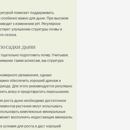
руктурой помогает поддерживать
о особенно важно для дыни. При высоком
риводит к изменению pH. Регулярное
бствует улучшению структуры почвы и
го сезона.
 посадки дыни
тщательно подготовить почву. Учитывая,
нимание таким аспектам, как структура
номерного увлажнения, однако
важно обеспечить хороший дренаж и
ериода. Для этого рекомендуется регулярно
нить влагу и предотвратить пересыхание.
ля роста дыни необходимо достаточное
элементов растения могут испытывать
использовать комплексные минеральные
поможет восполнить недостающие минералы.
 условия для роста и даст хороший