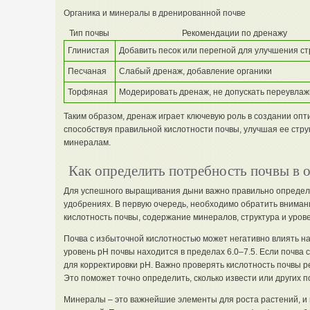
Органика и минералы в дренированной почве
Тип почвы
Рекомендации по дренажу
Глинистая
Добавить песок или перегной для улучшения ст
Песчаная
Слабый дренаж, добавление органики
Торфяная
Модерировать дренаж, не допускать переувла
Таким образом, дренаж играет ключевую роль в создании оп
способствуя правильной кислотности почвы, улучшая ее струк
минералам.
Как определить потребность почвы в 
Для успешного выращивания дыни важно правильно определи
удобрениях. В первую очередь, необходимо обратить вниман
кислотность почвы, содержание минералов, структура и урове
Почва с избыточной кислотностью может негативно влиять н
уровень pH почвы находится в пределах 6.0–7.5. Если почва 
для корректировки pH. Важно проверять кислотность почвы р
Это поможет точно определить, сколько извести или других п
Минералы – это важнейшие элементы для роста растений, и