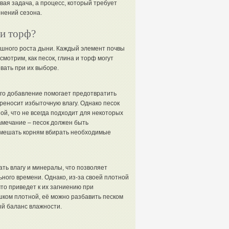
вая задача, а процесс, который требует
енений сезона.
ли торф?
ешного роста дыни. Каждый элемент почвы
смотрим, как песок, глина и торф могут
вать при их выборе.
Его добавление помогает предотвратить
реносит избыточную влагу. Однако песок
ой, что не всегда подходит для некоторых
амечание – песок должен быть
е мешать корням вбирать необходимые
ть влагу и минералы, что позволяет
ного времени. Однако, из-за своей плотной
что приведет к их загниению при
шком плотной, её можно разбавить песком
ый баланс влажности.