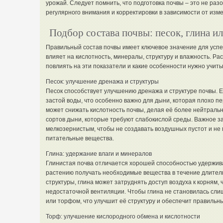
урожай. Следует помнить, что подготовка почвы – это не разо
регулярного внимания и корректировки в зависимости от изм
Подбор состава почвы: песок, глина и
Правильный состав почвы имеет ключевое значение для усп
влияет на кислотность, минералы, структуру и влажность. Рас
повлиять на эти показатели и какие особенности нужно учиты
Песок: улучшение дренажа и структуры
Песок способствует улучшению дренажа и структуре почвы. 
застой воды, что особенно важно для дыни, которая плохо пе
может снижать кислотность почвы, делая её более нейтральн
сортов дыни, которые требуют слабокислой среды. Важное з
мелкозернистым, чтобы не создавать воздушных пустот и н
питательные вещества.
Глина: удержание влаги и минералов
Глинистая почва отличается хорошей способностью удержива
растению получать необходимые вещества в течение длитель
структуры, глина может затруднять доступ воздуха к корням, 
недостаточной вентиляции. Чтобы глина не становилась сли
или торфом, что улучшит её структуру и обеспечит правильн
Торф: улучшение кислородного обмена и кислотности