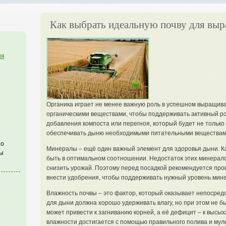
Как выбрать идеальную почву для вы
ия
Органика играет не менее важную роль в успешном выращива
органическими веществами, чтобы поддерживать активный ро
добавления компоста или перегноя, который будет не только 
обеспечивать дыню необходимыми питательными веществами
по
Минералы – ещё один важный элемент для здоровья дыни. К
ы
быть в оптимальном соотношении. Недостаток этих минерало
снизить урожай. Поэтому перед посадкой рекомендуется про
внести удобрения, чтобы поддерживать нужный уровень мин
Влажность почвы – это фактор, который оказывает непосред
для дыни должна хорошо удерживать влагу, но при этом не 
может привести к загниванию корней, а её дефицит – к выс
влажности достигается с помощью правильного полива и муль