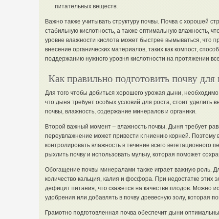
питательных веществ.
Важно также учитывать структуру почвы. Почва с хорошей ст
стабильную кислотность, а также оптимальную влажность, чт
уровне влажности кислота может быстрее вымываться, что п
внесение органических материалов, таких как компост, спосо
поддержанию нужного уровня кислотности на протяжении все
Как правильно подготовить почву для
Для того чтобы добиться хорошего урожая дыни, необходимо 
что дыня требует особых условий для роста, стоит уделить в
почвы, влажность, содержание минералов и органики.
Второй важный момент – влажность почвы. Дыня требует рав
переувлажнение может привести к гниению корней. Поэтому 
контролировать влажность в течение всего вегетационного п
рыхлить почву и использовать мульчу, которая поможет сохра
Обогащение почвы минералами также играет важную роль. Д
количество кальция, калия и фосфора. При недостатке этих 
дефицит питания, что скажется на качестве плодов. Можно 
удобрения или добавлять в почву древесную золу, которая 
Грамотно подготовленная почва обеспечит дыни оптимальные