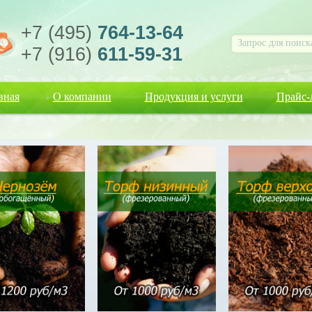
+7 (495)
764-13-64
+7 (916)
611-59-31
вная
О компании
Продукция и услуги
Прайс-