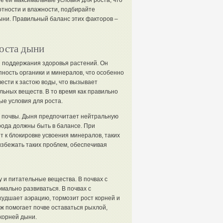
е ей максимальные условия для роста, что
отности и влажности, подбирайте
ыни. Правильный баланс этих факторов –
роста дыни
я поддержания здоровья растений. Он
пность органики и минералов, что особенно
вести к застою воды, что вызывает
ьных веществ. В то время как правильно
е условия для роста.
 почвы. Дыня предпочитает нейтральную
орода должны быть в балансе. При
т к блокировке усвоения минералов, таких
избежать таких проблем, обеспечивая
 и питательные вещества. В почвах с
мально развиваться. В почвах с
худшает аэрацию, тормозит рост корней и
 помогает почве оставаться рыхлой,
корней дыни.