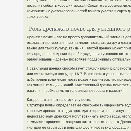
Определив правильный состав почвы для дыни, вы обеспечит
позволит собрать хороший урожай. Следите за уровнем кисл
компоненты с учётом особенностей вашего участка и сорта д
залог успеха.
Роль дренажа в почве для успешного 
Дренаж в почве – это не просто дополнительный элемент дл
оказывает прямое влияние на кислотность, структуру и досту
важно для таких культур, как дыня. Плохой дренаж может при
кислородное голодание корней и ухудшение усвоения питател
организованный дренаж позволяет поддерживать оптимальны
Правильный дренаж способствует стабилизации кислотности
или слегка кислую почву, с pH 6-7. Влажность и уровень кисл
избыточной воде кислотность может изменяться, что приведе
как магний, кальций и калий. Качественный дренаж помогает 
растения необходимыми условиями для роста и развития.
Как дренаж влияет на структуру почвы
Структура почвы определяет ее способность удерживать воду
хорошим дренажом воздух проходит к корням, и они могут нор
недостаточным дренажом могут возникать застои воды, что у
замедляет процесс поглощения питательных веществ. Дренаж
улучшая ее структуру и повышая доступность кислорода для 