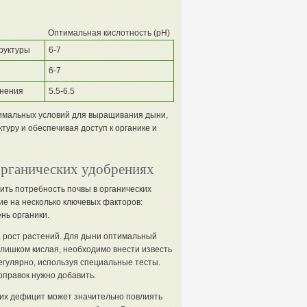
Оптимальная кислотность (pH)
руктуры
6-7
6-7
жнения
5.5-6.5
тимальных условий для выращивания дыни,
туру и обеспечивая доступ к органике и
органических удобрениях
ть потребность почвы в органических
ие на несколько ключевых факторов:
нь органики.
а рост растений. Для дыни оптимальный
слишком кислая, необходимо внести известь
егулярно, используя специальные тесты.
оправок нужно добавить.
 их дефицит может значительно повлиять