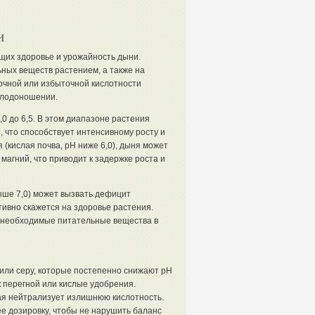
и
щих здоровье и урожайность дыни.
ных веществ растением, а также на
точной или избыточной кислотности
 плодоношении.
0 до 6,5. В этом диапазоне растения
 что способствует интенсивному росту и
 (кислая почва, pH ниже 6,0), дыня может
магний, что приводит к задержке роста и
выше 7,0) может вызвать дефицит
тивно скажется на здоровье растения.
е необходимые питательные вещества в
или серу, которые постепенно снижают pH
к перегной или кислые удобрения.
ая нейтрализует излишнюю кислотность.
е дозировку, чтобы не нарушить баланс