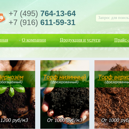
+7 (495)
764-13-64
+7 (916)
611-59-31
вная
О компании
Продукция и услуги
Прайс-