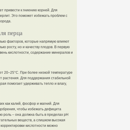
т привести к гниению корней. Для
ерлит. Это поможет избежать проблем с
лорода.
ля перца
лько факторов, которые напрямую влияют
ко росту, но и качеству плодов. В первую
овень кислотности, содержание минералов и
ет 20–25°C. При более низкой температуре
ст растения. Для поддержания стабильной
рая помогает удерживать тепло и влагу,
х как калий, фосфор и магний. Для
добрения, чтобы избежать дефицита
ю роль – она должна быть в пределах pH
итательных веществ, а слишком высокая
я корректировки кислотности можно