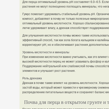
Для перца оптимальный уровень pH составляет 6.0–6.5. Если
растения не могут полноценно поглощать минералы, что нега
Гумус помогает удерживать стабильный уровень pH. Органиче
компост, добавляют в почву не только полезные микрооргани
оптимальный уровень кислотности. Хорошо сбалансированная
легче удерживает влагу, а дренаж способствует поддержанию
Для улучшения кислотности почвы можно также использовать
эффективный способ, так как зола богата кальцием и калийн
корректируют pH, но и обеспечивают растения дополнитель
Уровень кислотности и минералы
При изменении кислотности важно учитывать, как это влияет
высокой кислотности перец не может усваивать фосфор и кал
Поддержание нейтральной или слабокислой почвы способств
элементов и улучшает рост растения.
Роль дренажа
Дренаж в почве также влияет на уровень кислотности. Хоро
застой воды, который может привести к чрезмерному снижен
распределению питательных веществ и сохраняет баланс кис
Почва для перца в открытом грунте и 