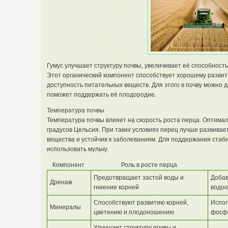
Гумус улучшает структуру почвы, увеличивает её способност
Этот органический компонент способствует хорошему развит
доступность питательных веществ. Для этого в почву можно д
поможет поддержать её плодородие.
Температура почвы
Температура почвы влияет на скорость роста перца. Оптимал
градусов Цельсия. При таких условиях перец лучше развивае
вещества и устойчив к заболеваниям. Для поддержания ста
использовать мульчу.
Компонент
Роль в росте перца
Предотвращает застой воды и
Добав
Дренаж
гниение корней
водоо
Способствуют развитию корней,
Испол
Минералы
цветению и плодоношению
фосфо
Улучшает структуру почвы и