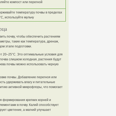
ляйте компост или перегной
рживайте температуру почвы в пределах
°C, используйте мульчу
рца
ить почву, чтобы обеспечить растениям
метры, такие как температура, дренаж,
ом этапе подготовки.
ет 20–25°C. Это оптимальные условия для
 почва слишком холодная, растения будут
грева почвы можно использовать черную
товке почвы. Добавление перегноя или
ость удерживать влагу и питательные
витию активной микрофлоры, что помогает
ля формирования крепких корней и
лементами в почву. Калий способствует
рует цветение, а магний улучшает