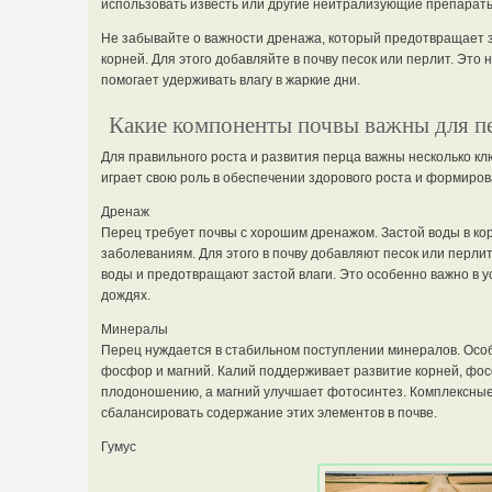
использовать известь или другие нейтрализующие препарат
Не забывайте о важности дренажа, который предотвращает з
корней. Для этого добавляйте в почву песок или перлит. Это 
помогает удерживать влагу в жаркие дни.
Какие компоненты почвы важны для п
Для правильного роста и развития перца важны несколько кл
играет свою роль в обеспечении здорового роста и формиро
Дренаж
Перец требует почвы с хорошим дренажом. Застой воды в кор
заболеваниям. Для этого в почву добавляют песок или перли
воды и предотвращают застой влаги. Это особенно важно в у
дождях.
Минералы
Перец нуждается в стабильном поступлении минералов. Особ
фосфор и магний. Калий поддерживает развитие корней, фос
плодоношению, а магний улучшает фотосинтез. Комплексны
сбалансировать содержание этих элементов в почве.
Гумус