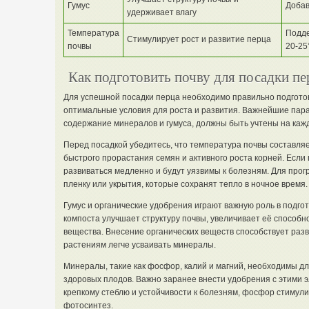
Гумус
Добав
удерживает влагу
Температура
Подде
Стимулирует рост и развитие перца
почвы
20-25
Как подготовить почву для посадки пе
Для успешной посадки перца необходимо правильно подготов
оптимальные условия для роста и развития. Важнейшие пара
содержание минералов и гумуса, должны быть учтены на кажд
Перед посадкой убедитесь, что температура почвы составля
быстрого прорастания семян и активного роста корней. Если
развиваться медленно и будут уязвимы к болезням. Для про
пленку или укрытия, которые сохранят тепло в ночное время.
Гумус и органические удобрения играют важную роль в подго
компоста улучшает структуру почвы, увеличивает её способн
вещества. Внесение органических веществ способствует раз
растениям легче усваивать минералы.
Минералы, такие как фосфор, калий и магний, необходимы д
здоровых плодов. Важно заранее внести удобрения с этими э
крепкому стеблю и устойчивости к болезням, фосфор стимули
фотосинтез.