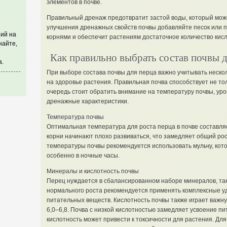
элементов в почве.
Правильный дренаж предотвратит застой воды, который може
улучшения дренажных свойств почвы добавляйте песок или п
ий на
корнями и обеспечит растениям достаточное количество кис
найте,
Как правильно выбрать состав почвы д
а.
При выборе состава почвы для перца важно учитывать неско
на здоровье растения. Правильная почва способствует не толь
очередь стоит обратить внимание на температуру почвы, ур
дренажные характеристики.
Температура почвы
Оптимальная температура для роста перца в почве составля
корни начинают плохо развиваться, что замедляет общий ро
температуры почвы рекомендуется использовать мульчу, кото
особенно в ночные часы.
Минералы и кислотность почвы
Перец нуждается в сбалансированном наборе минералов, таки
нормального роста рекомендуется применять комплексные у
питательных веществ. Кислотность почвы также играет важну
6,0–6,8. Почва с низкой кислотностью замедляет усвоение п
кислотность может привести к токсичности для растения. Дл