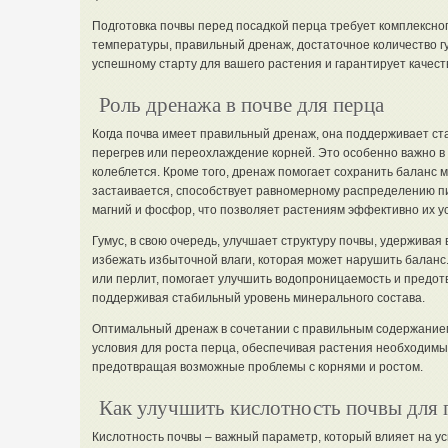
Подготовка почвы перед посадкой перца требует комплексно
температуры, правильный дренаж, достаточное количество гу
успешному старту для вашего растения и гарантирует качес
Роль дренажа в почве для перца
Когда почва имеет правильный дренаж, она поддерживает с
перегрев или переохлаждение корней. Это особенно важно в 
колеблется. Кроме того, дренаж помогает сохранить баланс м
застаивается, способствует равномерному распределению пит
магний и фосфор, что позволяет растениям эффективно их ус
Гумус, в свою очередь, улучшает структуру почвы, удерживая
избежать избыточной влаги, которая может нарушить баланс.
или перлит, помогает улучшить водопроницаемость и предот
поддерживая стабильный уровень минерального состава.
Оптимальный дренаж в сочетании с правильным содержанием
условия для роста перца, обеспечивая растения необходим
предотвращая возможные проблемы с корнями и ростом.
Как улучшить кислотность почвы для 
Кислотность почвы – важный параметр, который влияет на у