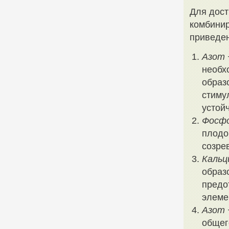
Для дост
комбини
приведен
Азот 
необх
образ
стиму
устой
Фосфо
плодо
созре
Кальц
образ
предо
элеме
Азот 
общег