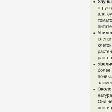
Улучш
структ
влагоу
томат
питате
Усиле
клетки
клеток
растен
растен
Увели
более 
почвы.
элемен
Эколо
натура
Они не
пестиц