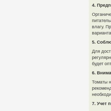
4. Пред
Органиче
питатель
влагу. П
варианта
5. Собл
Для дост
регулярн
будет оп
6. Вним
Томаты н
рекоменд
необход
7. Учет