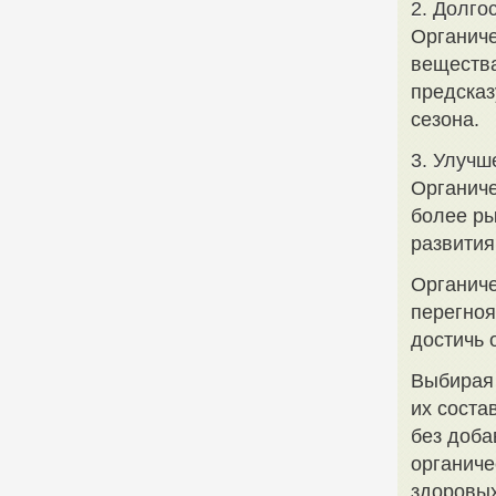
2. Долго
Органиче
вещества
предсказ
сезона.
3. Улучш
Органиче
более ры
развития
Органиче
перегноя
достичь 
Выбирая 
их соста
без доба
органиче
здоровых