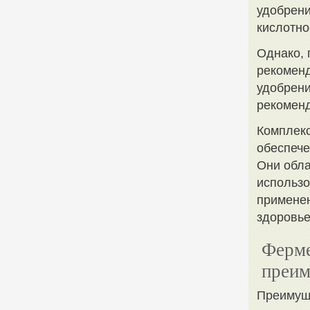
удобрени
кислотно
Однако, 
рекоменд
удобрени
рекоменд
Комплек
обеспече
Они обл
использо
применен
здоровье
Ферме
преим
Преимущ