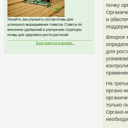
почву ор
Органич
и обеспе
Узнайте, как улучшить состав почвы для
успешного выращивания томатов. Советы по
поддерж
внесению удобрений и улучшению структуры
почвы для здорового роста растений.
Второе 
Ещё новости в архиве...
определе
для рост
усваивае
контроли
применен
На треть
органо-м
органиче
только п
Органо-м
необходи