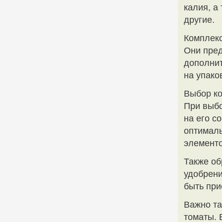
калия, а
другие.
Комплекс
Они пред
дополнит
на упако
Выбор ко
При выбо
на его с
оптималь
элементо
Также об
удобрени
быть при
Важно та
томаты. 