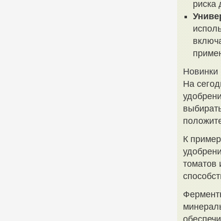
риска 
Униве
исполь
включа
приме
Новинки 
На сегод
удобрени
выбирать
положит
К пример
удобрени
томатов 
способст
Ферментн
минераль
обеспечи