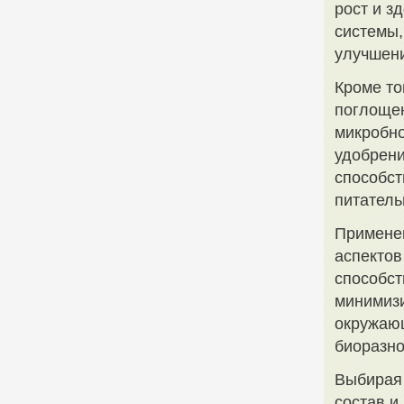
рост и з
системы,
улучшени
Кроме то
поглощен
микробно
удобрени
способс
питатель
Применен
аспектов
способст
минимизи
окружающ
биоразно
Выбирая 
состав и