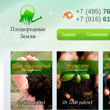
+7 (495)
76
+7 (916)
61
Главная
О компании