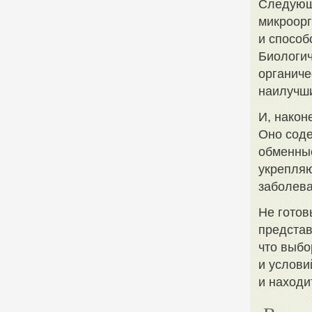
Следующе
микроорг
и способ
Биологич
органич
наилучши
И, након
Оно соде
обменные
укрепляю
заболева
Не готов
представ
что выбо
и услови
и находи