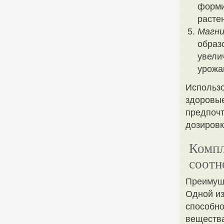
форми
расте
Магни
образ
увели
урожа
Использо
здоровые
предпочт
дозировк
Компл
соотн
Преимущ
Одной из
способно
вещества