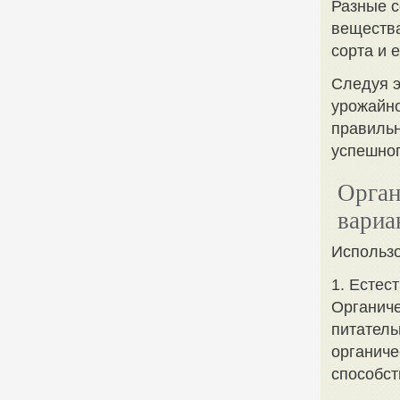
Разные с
вещества
сорта и 
Следуя э
урожайно
правильн
успешно
Орган
вариа
Использо
1. Естес
Органиче
питатель
органиче
способст