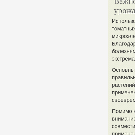
Важно
урожа
Использо
томатных
микроэле
Благодар
болезням
экстрема
Основны
правильн
растений
применен
своеврем
Помимо в
внимание
совмести
применен