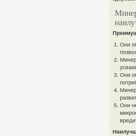
Минер
наилу
Преимущ
Они о
позво
Минер
усваи
Они о
потре
Минер
разви
Они н
микро
вреди
Наилучш