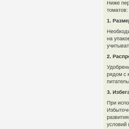
Ниже пе
томатов:
1. Разм
Необходи
на упако
учитыват
2. Расп
Удобрени
рядом с 
питатель
3. Избе
При испо
Избыточн
развития
условий 