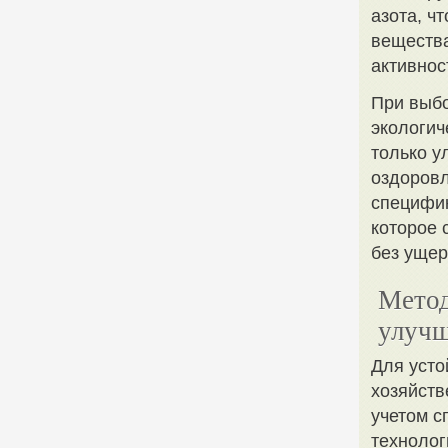
азота, ч
вещества
активнос
При выбо
экологич
только у
оздоровл
специфик
которое 
без уще
Метод
улучш
Для усто
хозяйств
учетом с
технолог