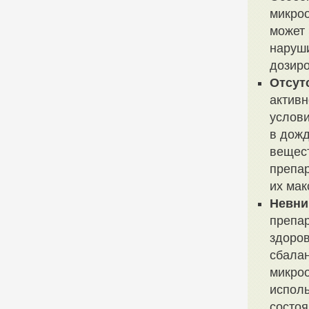
микроо
может 
наруши
дозиро
Отсут
активн
услови
в дож
вещест
препар
их ма
Невни
препа
здоров
сбала
микроо
исполь
состоя