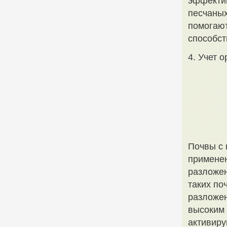
эффекти
песчаных
помогаю
способст
4. Учет 
Почвы с 
применен
разложен
таких по
разложен
высоким 
активир