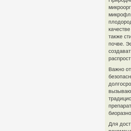
Природны
микроорг
микрофло
плодород
качестве
также ст
почве. Э
создават
распрос
Важно от
безопасн
долгосро
вызывают
традици
препара
биоразно
Для дост