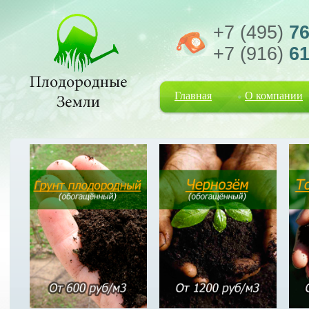
+7 (495)
76
+7 (916)
61
Главная
О компании