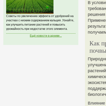
В услови
требован
решения 
Советы по увеличению эффекта от удобрений на
Примене
участках с низким содержанием кальция. Узнайте,
как улучшить питание растений и повысить
результа
урожайность при недостатке этого элемента.
получаем
Ещё новости в архиве...
Как п
почвы
Природн
улучшени
растений
химическ
экосисте
поддержа
биологич
Влияние 