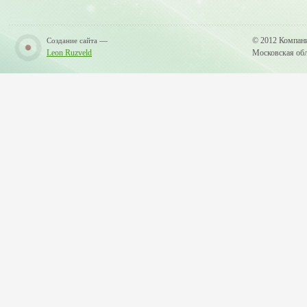
—
© 2012 Компан
Создание сайта
Leon Ruzveld
Московская обла