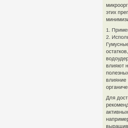
микроорг
этих пре
минимизи
1. Приме
2. Испол
Гумусные
остатков
водоудер
влияют н
полезных
влияние 
органиче
Для дост
рекоменд
активных
наприме
выращива