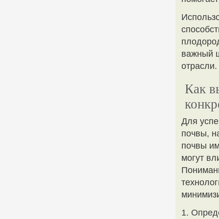
Использо
способст
плодород
важный ш
отрасли.
Как в
конкр
Для успе
почвы, н
почвы им
могут вл
Понимани
технолог
минимизи
1. Опред