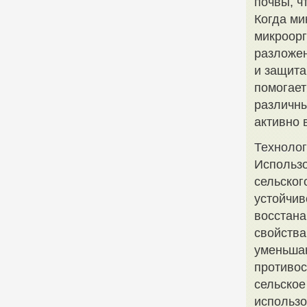
почвы, ч
Когда ми
микроорг
разложен
и защита
помогает
различны
активно 
Технолог
Использо
сельског
устойчив
восстана
свойства
уменьшаю
противос
сельское
использо