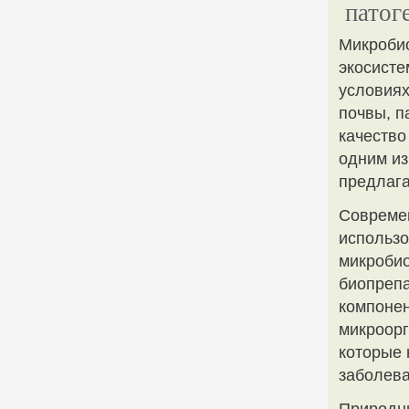
патог
Микробио
экосисте
условиях
почвы, п
качество
одним из
предлага
Современ
использо
микробио
биопрепа
компонен
микроорга
которые 
заболев