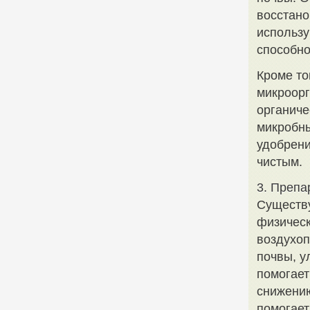
восстано
использу
способно
Кроме то
микроорг
органиче
микробны
удобрени
чистым.
3. Препа
Существ
физическ
воздухоп
почвы, у
помогает
снижению
помогает