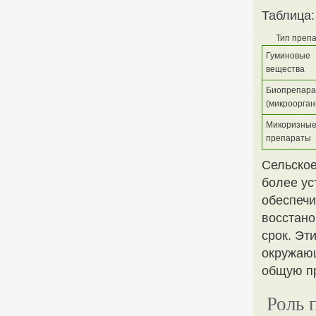
Таблица:
Тип преп
Гуминовые
вещества
Биопрепар
(микроорга
Микоризны
препараты
Сельское
более ус
обеспечи
восстано
срок. Эт
окружаю
общую пр
Роль 