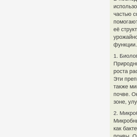
использ
частью с
помогают
её струк
урожайно
функции.
1. Биоло
Природн
роста ра
Эти преп
также ми
почве. О
зоне, ул
2. Микр
Микробны
как бакт
почвы. О