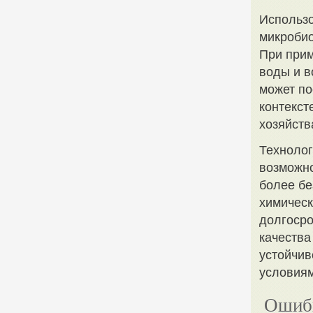
Использо
микробио
При прим
воды и в
может по
контекст
хозяйств
Технолог
возможно
более бе
химическ
долгосро
качества
устойчив
условиям
Ошибк