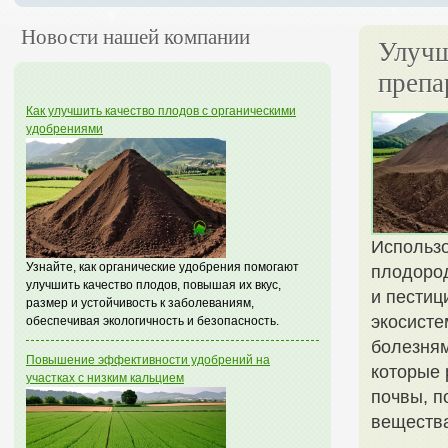
Новости нашей компании
Улучш
препа
Как улучшить качество плодов с органическими
удобрениями
Использо
Узнайте, как органические удобрения помогают
плодород
улучшить качество плодов, повышая их вкус,
и пестиц
размер и устойчивость к заболеваниям,
экосисте
обеспечивая экологичность и безопасность.
болезням
Повышение эффективности удобрений на
которые 
участках с низким кальцием
почвы, п
веществ