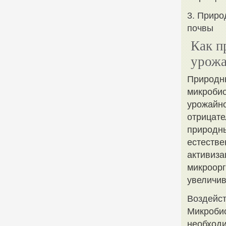
3. Приро
почвы
Как п
урожа
Природн
микробио
урожайно
отрицате
природны
естестве
активиза
микроорг
увеличив
Воздейст
Микробио
необходи