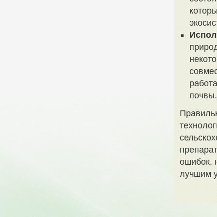
котор
экосис
Испол
приро
некото
совмес
работа
почвы.
Правильн
технолог
сельскох
препарат
ошибок, 
лучшим 