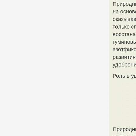
Природны
на основ
оказываю
только с
восстана
гуминовы
азотфикс
развития
удобрени
Роль в у
Природн