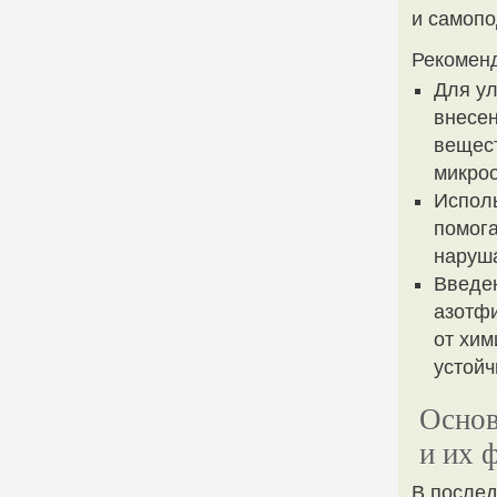
и самоп
Рекомен
Для у
внесен
вещест
микроо
Исполь
помога
наруш
Введен
азотфи
от хим
устойч
Основ
и их 
В послед