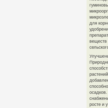
гуминовы
микроорг
микроэле
для корн
удобрени
препарат
веществ 
сельског
Улучшени
Природны
способст
растений
добавлен
способно
осадков.
снабжени
росте и 