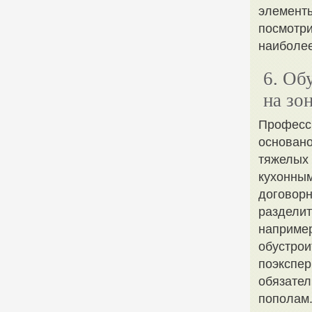
элементы
посмотри
наиболее
6. Об
на зо
Професси
основано
тяжелых 
кухонным
договорн
разделит
например
обустрои
поэкспер
обязател
пополам