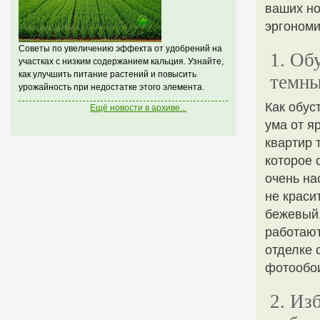
ваших но
эргономи
Советы по увеличению эффекта от удобрений на
1. Об
участках с низким содержанием кальция. Узнайте,
как улучшить питание растений и повысить
темны
урожайность при недостатке этого элемента.
Как обус
Ещё новости в архиве...
ума от я
квартир 
которое 
очень на
не краси
бежевый,
работают
отделке 
фотообои
2. Из