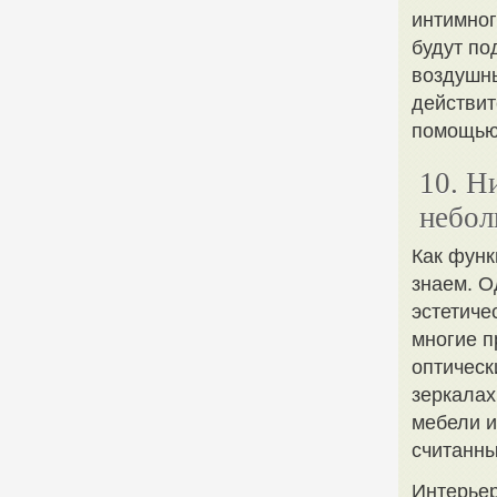
интимног
будут по
воздушны
действит
помощью 
10. Н
небол
Как функ
знаем. О
эстетиче
многие п
оптическ
зеркалах
мебели и
считанны
Интерьер