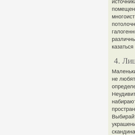
источник
помещен
многоист
потолочн
галогенн
различны
казаться
4. Ли
Маленьки
не любят
определе
Неудивит
набирают
простран
Выбирай
украшени
скандина