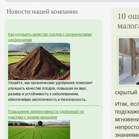
Новости нашей компании
10 ош
малог
Как улучшить качество плодов с органическими
удобрениями
Узнайте, как органические удобрения помогают
улучшить качество плодов, повышая их вкус,
скрытый 
размер и устойчивость к заболеваниям,
обеспечивая экологичность и безопасность.
Итак, ес
подскаже
Повышение эффективности удобрений на
участках с низким кальцием
мгновени
непросто
знаниями