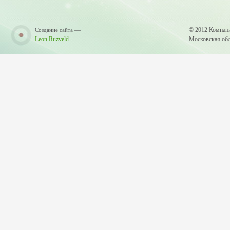
—
© 2012 Компан
Создание сайта
Leon Ruzveld
Московская обла