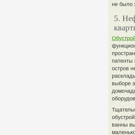
не было 
5. Не
кварт
Обустрой
функцио
простран
патенты 
остров н
расклады
выборе э
домочадц
оборудов
Тщательн
обустрой
ванны вы
маленько