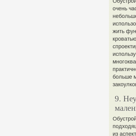
Обустрой
очень ча
небольшо
использо
жить фун
кроватью
спроекти
использу
многоква
практичн
больше м
закоулко
9. Не
мален
Обустрой
подходящ
из аспек