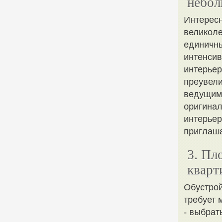
небол
Интересн
великоле
единичны
интенсив
интерьер
преувели
ведущим 
оригинал
интерьер
приглаша
3. Пл
кварт
Обустрой
требует 
- выбрат