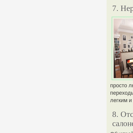
7. Не
просто л
переходы
легким и
8. От
салон