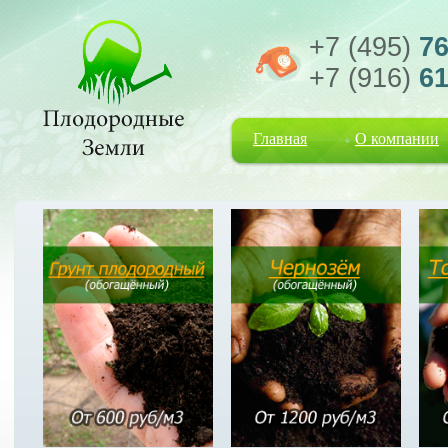
+7 (495)
76
+7 (916)
61
Главная
О компании