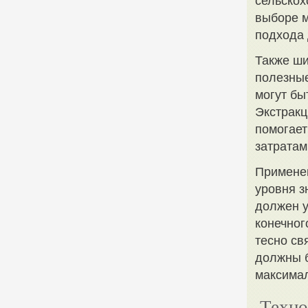
сельскох
выборе м
подхода 
Также ши
полезные
могут бы
Экстракц
помогает
затратам
Применен
уровня з
должен у
конечног
тесно св
должны б
максимал
Техно