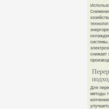
Использ
Снижение
хозяйст
технолог
энергоре
охлажден
системы,
электроэ
снижает 
производ
Перер
подхо
Для пере
методы т
копчение
улучшить