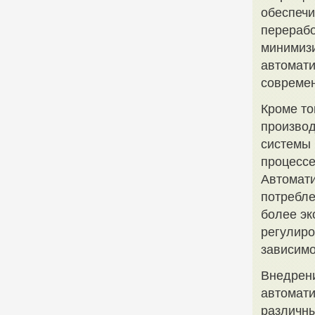
обеспечи
перерабо
минимизи
автомат
современ
Кроме то
производ
системы 
процессе
Автомати
потребле
более эк
регулиро
зависимо
Внедрени
автомати
различны