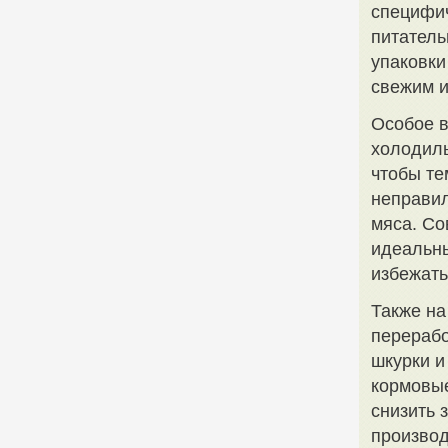
специфич
питатель
упаковки
свежим и
Особое в
холодиль
чтобы те
неправил
мяса. Со
идеальны
избежать
Также на
перерабо
шкурки и
кормовые
снизить 
производ