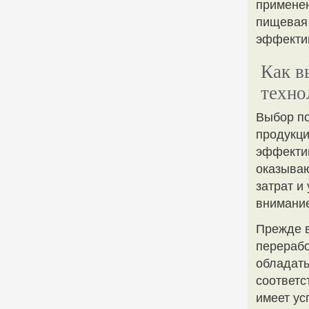
применен
пищевая 
эффектив
Как в
техно
Выбор п
продукци
эффектив
оказываю
затрат и
внимание
Прежде в
перерабо
обладать
соответс
имеет ус