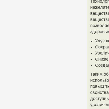
Технолог
нежелате
вещества
вещества
позволяе
здоровым
Улучше
Сохран
Увелич
Снижен
Создан
Таким об
использо
повысить
свойства
доступны
увеличен