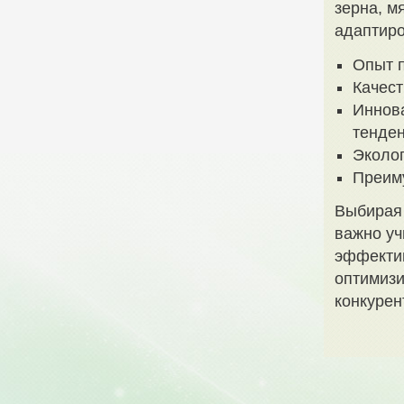
зерна, м
адаптиро
Опыт п
Качест
Иннова
тенде
Эколо
Преиму
Выбирая
важно уч
эффектив
оптимизи
конкурен