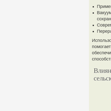
Примен
Вакуум
сохран
Совре
Перера
Использо
помогает
обеспечи
способст
Влиян
сельс