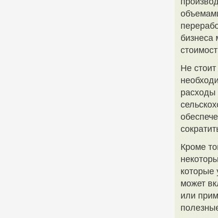
производ
объемами
перерабо
бизнеса 
стоимост
Не стоит
необходи
расходы 
сельскох
обеспеч
сократит
Кроме то
некоторы
которые 
может вк
или прим
полезные