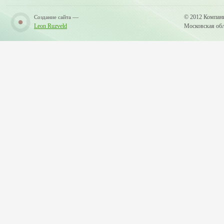
—
© 2012 Компан
Создание сайта
Leon Ruzveld
Московская обла