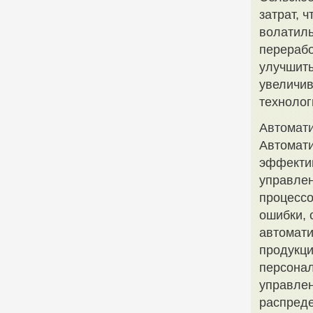
затрат, 
волатиль
перерабо
улучшить
увеличив
технолог
Автомати
Автомати
эффектив
управлен
процессо
ошибки, 
автомати
продукци
персонал
управлен
распреде