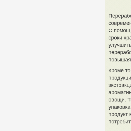
Перерабо
современ
С помощь
сроки хр
улучшить
перерабо
повышая 
Кроме то
продукци
экстракц
ароматны
овощи. Т
упаковка
продукт 
потребит