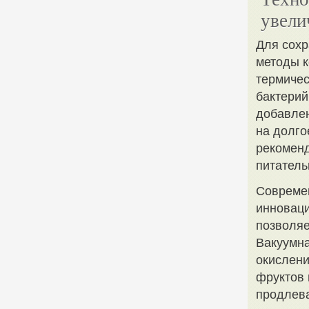
увели
Для сохр
методы к
термичес
бактерий
добавлен
на долго
рекоменд
питатель
Совреме
инноваци
позволяе
Вакуумна
окислени
фруктов 
продлева