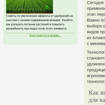
Сегодня 
применяю
этап пер
Советы по увеличению эффекта от удобрений на
Важно по
участках с низким содержанием кальция. Узнайте,
как улучшить питание растений и повысить
выбора о
урожайность при недостатке этого элемента.
видов пр
Ещё новости в архиве...
их влажн
с минима
Технолог
становят
удлинени
продукци
агрономи
технолог
Как в
для в