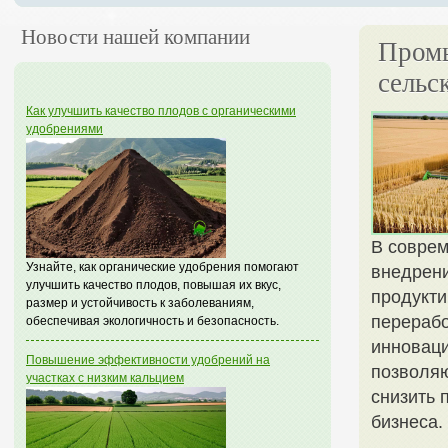
Новости нашей компании
Промы
сельс
Как улучшить качество плодов с органическими
удобрениями
В соврем
Узнайте, как органические удобрения помогают
внедрени
улучшить качество плодов, повышая их вкус,
продукти
размер и устойчивость к заболеваниям,
перерабо
обеспечивая экологичность и безопасность.
инноваци
Повышение эффективности удобрений на
позволяю
участках с низким кальцием
снизить 
бизнеса.