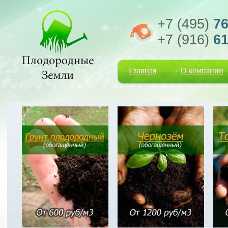
+7 (495)
76
+7 (916)
61
Главная
О компании