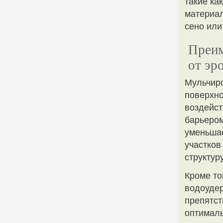
такие ка
материал
сено или
Преим
от эр
Мульчиро
поверхно
воздейст
барьером
уменьшае
участков
структур
Кроме то
водоудер
препятст
оптималь