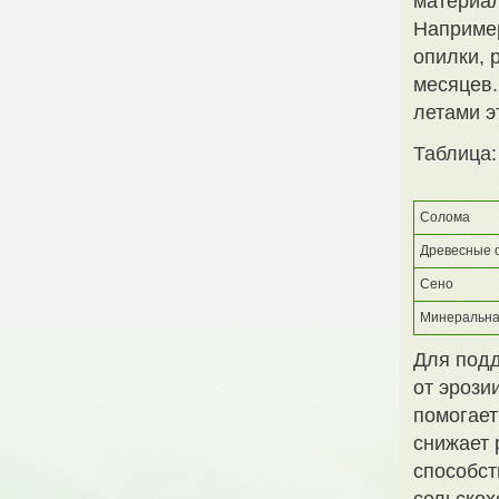
материал
Например
опилки, 
месяцев.
летами э
Таблица:
Солома
Древесные 
Сено
Минеральна
Для подд
от эрози
помогает
снижает 
способс