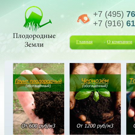
+7 (495)
76
+7 (916)
61
Главная
О компании