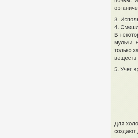
почвы. М
органиче
3. Испол
4. Смеш
В некото
мульчи. 
только з
веществ 
5. Учет 
Для холо
создают 