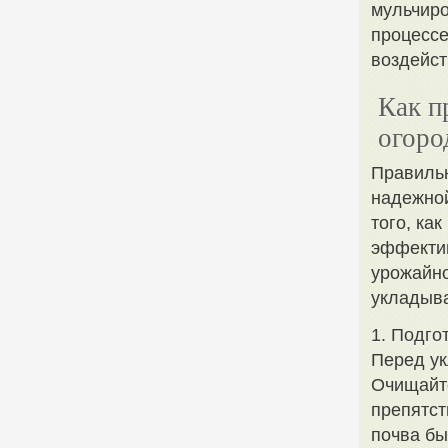
мульчиро
процессе
воздейст
Как п
огоро
Правильн
надежной
того, ка
эффектив
урожайно
укладыв
1. Подго
Перед ук
Очищайте
препятст
почва бы