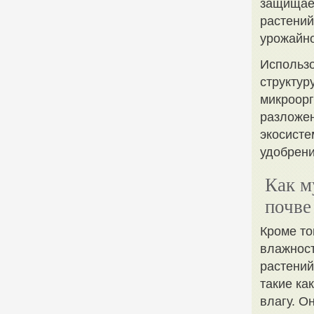
защищает
растений
урожайно
Использо
структур
микроорг
разложен
экосисте
удобрени
Как м
почве
Кроме то
влажност
растений
такие ка
влагу. О