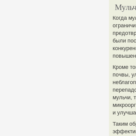
Мульч
Когда му
ограничи
предотвр
были пос
конкурен
повышен
Кроме то
почвы, у
неблагоп
перепадо
мульчи, 
микроорг
и улучша
Таким об
эффектив