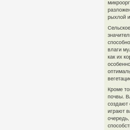
микроорг
разложен
рыхлой и
Сельское
значите
способно
влаги му
как их к
особенно
оптималь
вегетаци
Кроме то
почвы. В
создают 
играют в
очередь,
способст