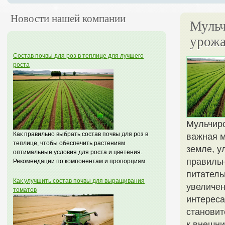
Новости нашей компании
Мульч
урожа
Состав почвы для роз в теплице для лучшего
роста
Мульчиро
Как правильно выбрать состав почвы для роз в
важная м
теплице, чтобы обеспечить растениям
земле, у
оптимальные условия для роста и цветения.
правильн
Рекомендации по компонентам и пропорциям.
питатель
Как улучшить состав почвы для выращивания
увеличен
томатов
интереса
становит
к внешни