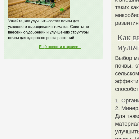
таких ка
микробио
Узнайте, как улучшить состав почвы для
развития
успешного выращивания томатов. Советы по
внесению удобрений и улучшению структуры
Как в
почвы для здорового роста растений.
мульч
Ещё новости в архиве...
Выбор ма
почвы, к
сельском
эффектив
способст
1. Орган
2. Мине
Для тяже
материал
улучшить