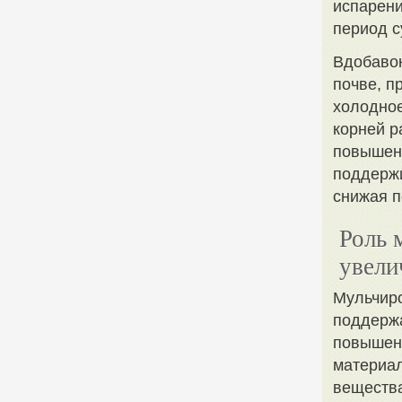
испарени
период с
Вдобавок
почве, п
холодное
корней р
повышени
поддержи
снижая п
Роль 
увели
Мульчиро
поддержа
повышени
материал
вещества