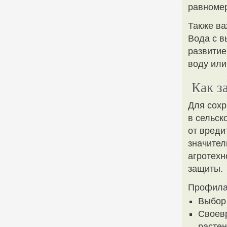
равномер
Также ва
Вода с в
развитие
воду или
Как з
Для сохр
в сельск
от вреди
значител
агротехн
защиты.
Профилак
Выбор 
Своевр
растен