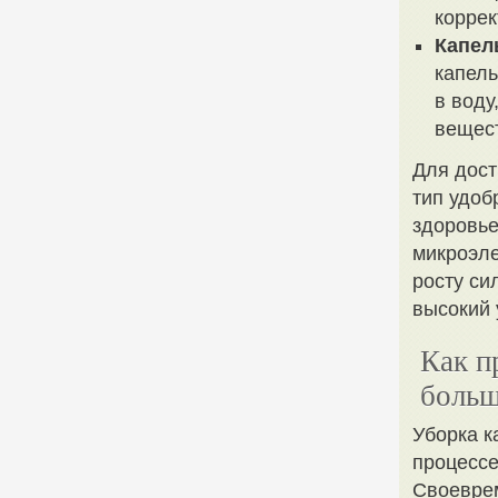
коррек
Капел
капел
в воду
вещес
Для дост
тип удоб
здоровье
микроэле
росту си
высокий 
Как п
больш
Уборка к
процессе
Своеврем