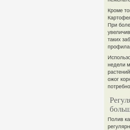
Кроме то
Картофел
При боле
увеличив
таких за
профилак
Использо
недели м
растений
ожог кор
потребно
Регул
больш
Полив ка
регуляр