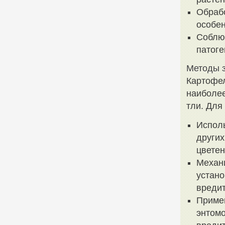
Обрабо
особен
Соблюд
патоге
Методы 
Картофел
наиболее
тли. Для
Исполь
других
цветен
Механи
устано
вредит
Примен
энтомо