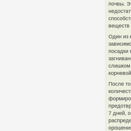
почвы. Э
недостат
способст
веществ 
Один из 
зависимо
посадки 
загниван
слишком 
корневой
После то
количест
формиров
предотвр
7 дней, 
распреде
орошения