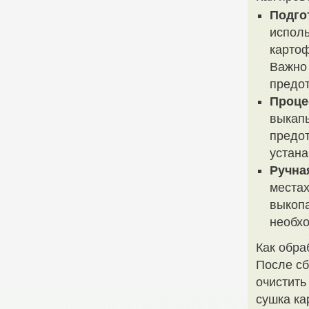
Подго
исполь
карто
Важно 
предо
Проце
выкапы
предо
устана
Ручна
местах
выкопа
необхо
Как обра
После сб
очистить
сушка ка