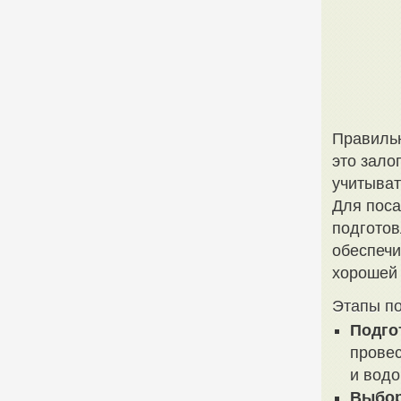
Правильн
это зало
учитыват
Для поса
подгото
обеспеч
хорошей 
Этапы п
Подго
провес
и водо
Выбор