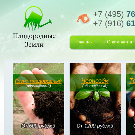
+7 (495)
76
+7 (916)
61
Главная
О компании