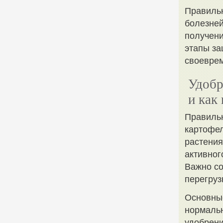
Правильн
болезней
получени
этапы за
своеврем
Удобр
и как
Правильн
картофел
растени
активног
Важно со
перегруз
Основны
нормальн
удобрени