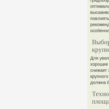
грядообр
оптималь
высажива
повлиять
рекоменд
особенно
Выбор
крупн
Для увел
хорошие 
снижает 
крупного
должна б
Техно
площ