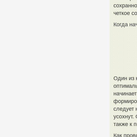
сохранно
четкое с
Когда на
Один из 
оптималь
начинает
формиров
следует 
усохнут.
также к 
Как пров