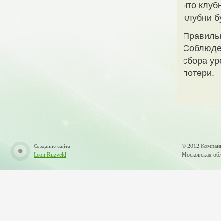
что клуб
клубни б
Правильн
Соблюден
сбора ур
потери.
—
© 2012 Компан
Создание сайта
Leon Ruzveld
Московская обла