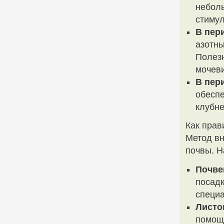
неболь
стимул
В пер
азотны
Полезн
мочеви
В пер
обеспе
клубне
Как прав
Метод вн
почвы. Н
Почве
посадк
специ
Листо
помощ