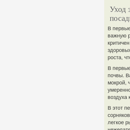
Уход 
посад
В первые
важную р
критичен
здоровых
роста, ч
В первые
почвы. В
мокрой, 
умеренно
воздуха 
В этот п
сорняков
легкое р
нежелате