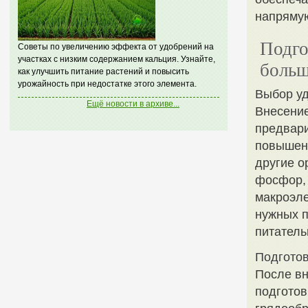
напрямую
Подго
Советы по увеличению эффекта от удобрений на
участках с низким содержанием кальция. Узнайте,
больш
как улучшить питание растений и повысить
урожайность при недостатке этого элемента.
Выбор у
Ещё новости в архиве...
Внесение
предвари
повышени
другие о
фосфор, 
макроэле
нужных п
питатель
Подготов
После вн
подготов