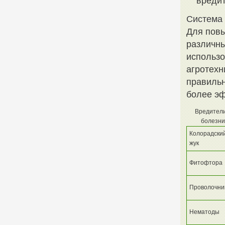
вредит
Система 
Для пов
различны
использо
агротехн
правильн
более эф
Вредители
болезни
Колорадски
жук
Фитофтора
Проволочни
Нематоды