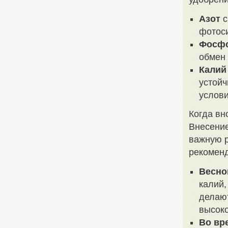
Азот
с
фотоси
Фосф
обмен 
Калий
устойч
услов
Когда вн
Внесение
важную р
рекомен
Весно
калий,
делают
высок
Во вр