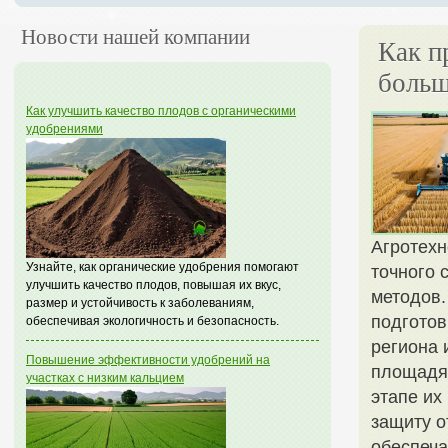
Новости нашей компании
Как п
больш
Как улучшить качество плодов с органическими
удобрениями
Агротехн
Узнайте, как органические удобрения помогают
точного 
улучшить качество плодов, повышая их вкус,
методов.
размер и устойчивость к заболеваниям,
подготов
обеспечивая экологичность и безопасность.
региона 
Повышение эффективности удобрений на
площадях
участках с низким кальцием
этапе их
защиту о
обеспеча