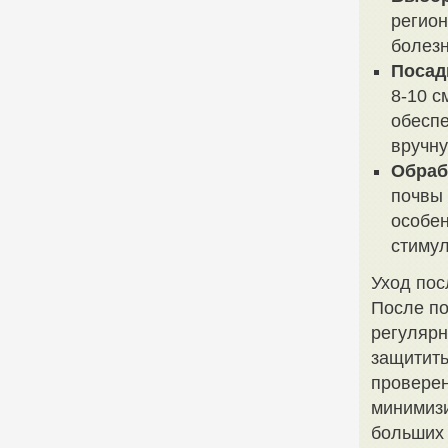
регион
болезн
Посад
8-10 с
обеспе
вручну
Обраб
почвы 
особен
стимул
Уход пос
После по
регулярн
защитить
проверен
минимизи
больших