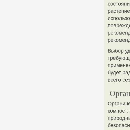
состояни
растение
использо
поврежд
рекоменд
рекомен
Выбор уд
требующи
применен
будет ра
всего се
Орган
Органиче
компост,
природны
безопасн