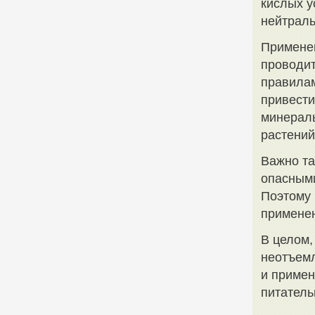
кислых у
нейтрал
Применен
проводит
правилам
привести
минераль
растений
Важно та
опасными
Поэтому 
применен
В целом,
неотъемл
и примен
питатель