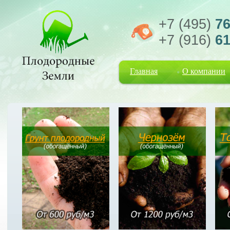
+7 (495)
76
+7 (916)
61
Главная
О компании