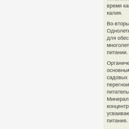
время ка
калия.
Во-вторы
Однолетн
для обес
многолет
питании.
Органиче
основным
садовых 
перегно
питатель
Минераль
концентр
усваиваю
питания.