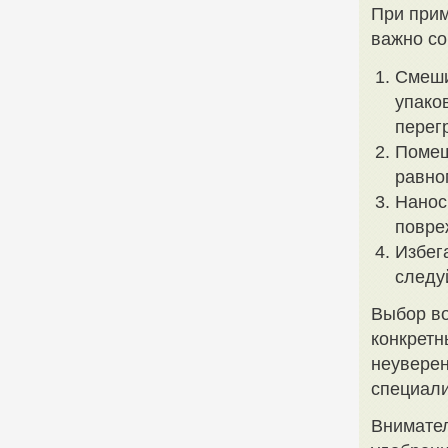
При прим
важно с
Смеши
упако
перег
Помеш
равно
Нанос
повре
Избег
следу
Выбор во
конкретн
неуверен
специали
Внимате