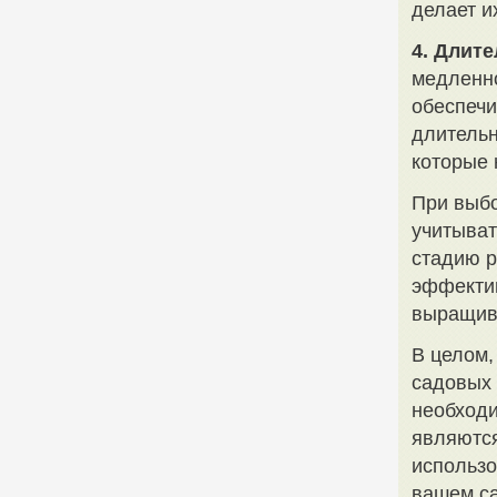
делает и
4. Длит
медленно
обеспечи
длительн
которые 
При выбо
учитыват
стадию р
эффекти
выращив
В целом,
садовых 
необходи
являютс
использо
вашем са