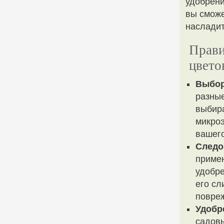
удобрени
вы сможе
насладит
Прави
цвето
Выбор
разные
выбира
микро
вашего
Следо
примен
удобре
его сл
повре
Удобр
садовы