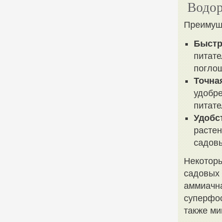
Водор
Преимущ
Быстр
питате
погло
Точна
удобре
питате
Удобс
растен
садов
Некоторы
садовых 
аммиачна
суперфос
также ми