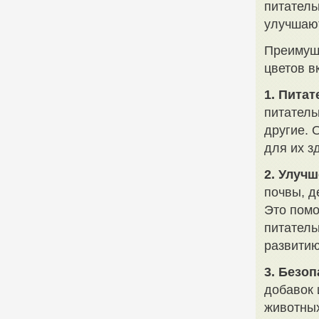
питатель
улучшают
Преимуще
цветов в
1. Питат
питатель
другие. 
для их з
2. Улуч
почвы, д
Это помо
питатель
развитию
3. Безоп
добавок 
животных