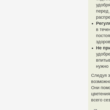
удобря
перед 
распре
Регул
в тече
постоя
здоров
Не пр
удобре
впиты
нужно 
Следуя э
возможно
Они помо
цветения
всего се