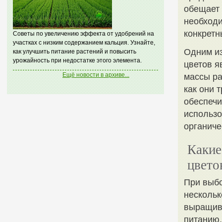
обещает 
необходи
конкретн
Советы по увеличению эффекта от удобрений на
участках с низким содержанием кальция. Узнайте,
Одним из
как улучшить питание растений и повысить
урожайность при недостатке этого элемента.
цветов я
Ещё новости в архиве...
массы ра
как они 
обеспечи
использо
органиче
Какие
цвето
При выбо
нескольк
выращива
питанию.