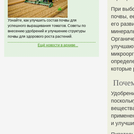
При выбо
почвы, е
Узнайте, как улучшить состав почвы для
его разв
успешного выращивания томатов. Советы по
минераль
внесению удобрений и улучшению структуры
почвы для здорового роста растений.
Органиче
Ещё новости в архиве...
улучшают
микроорг
определе
которые 
Почем
Удобрени
поскольк
вещества
применен
и улучши