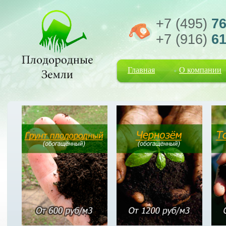
+7 (495)
76
+7 (916)
61
Главная
О компании