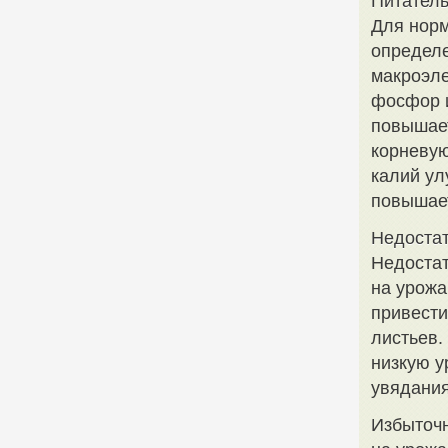
Питател
Для норм
определе
макроэле
фосфор и
повышает
корневую
калий ул
повышает
Недостат
Недостат
на урожа
привести
листьев.
низкую у
увядания
Избыточн