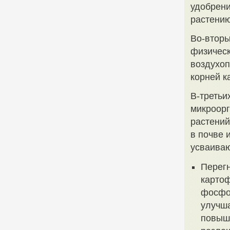
удобрени
растению
Во-вторы
физическ
воздухоп
корней к
В-третьи
микроорг
растений
в почве 
усваиваю
Перегн
картоф
фосфор
улучша
повыша