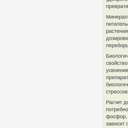
преврати
Минерал
питатель
растения
дозировк
переборщ
Биологич
свойство
усвоение
препарат
биологич
стрессов
Расчет д
потребно
фосфор, 
зависит 