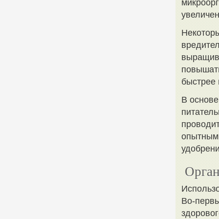
микроорг
увеличе
Некоторы
вредител
выращива
повышать
быстрее 
В основе
питатель
проводит
опытным
удобрени
Орган
Использо
Во-первы
здоровог