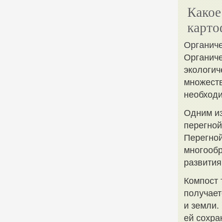
Какое
карто
Органиче
Органич
экологич
множест
необход
Одним из
перегной
Перегной
многообр
развития
Компост 
получает
и земли.
ей сохра