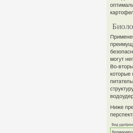
оптималь
картофел
Биоло
Применен
преимуще
безопасн
могут не
Во-вторы
которые 
питатель
структур
водоуде
Ниже пре
перспект
Вид удобре
Вермикумпо