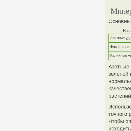
Минер
Основны
Назв
Азотные уд
Фосфорные 
Калийные у
Азотные 
зеленой 
нормаль
качестве
растений
Использо
точного 
Чтобы оп
исходить