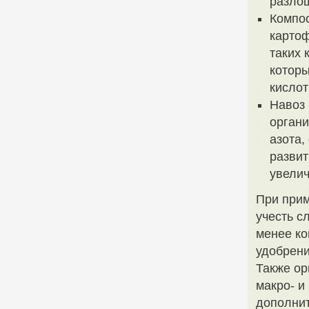
разлош
Компос
картоф
таких 
которы
кислот
Навоз 
органи
азота,
развит
увелич
При прим
учесть с
менее к
удобрени
Также ор
макро- и
дополни