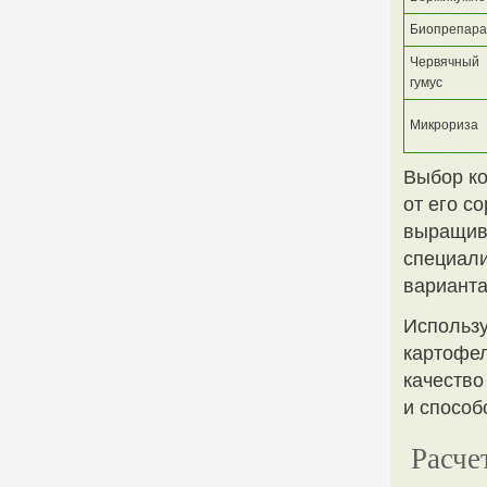
Биопрепар
Червячный
гумус
Микрориза
Выбор ко
от его с
выращива
специали
варианта
Использу
картофел
качество
и способ
Расче