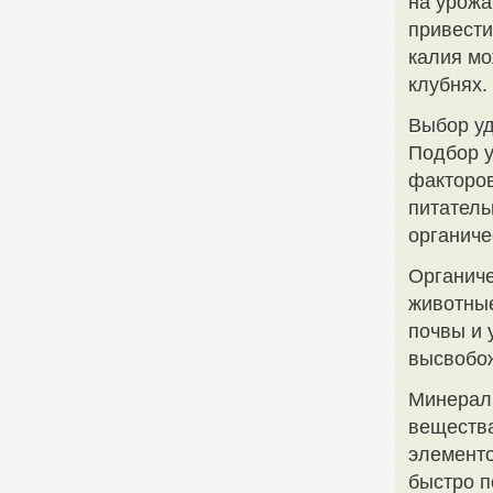
на урожа
привести
калия мо
клубнях.
Выбор у
Подбор у
факторов
питатель
органиче
Органиче
животны
почвы и 
высвобож
Минерал
вещества
элементо
быстро п