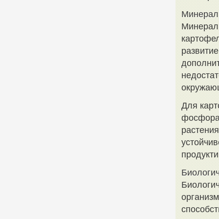
Минерал
Минерал
картофел
развитие
дополнит
недостат
окружаю
Для карт
фосфора 
растения
устойчив
продукти
Биологич
Биологич
организм
способст