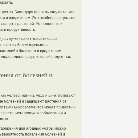
орвать.
х кустов. Благодаря правильному питанию
ям и вредителям. Это особенно актуально
тв защиты растений. Укрепленные и
ь и продуктивность.
дных кустов несет значительные
делают их более вкусными и
астений к болезням и вредителям.
плодородного сада, который радует нас
ния от болезней и
как железо, магний, медь и цинк, помогают
ие болезней и защищают растения от
к таких микроэлементов может привести к
с растением, включая заболевания и
омых.
добрения для ягодных кустов, можно
ь вероятность появления болезней и