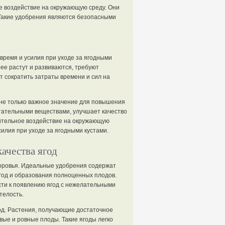
 воздействие на окружающую среду. Они
 Такие удобрения являются безопасными
ремя и усилия при уходе за ягодными
ее растут и развиваются, требуют
 сократить затраты времени и сил на
 не только важное значение для повышения
тательными веществами, улучшает качество
жительное воздействие на окружающую
илия при уходе за ягодными кустами.
ачества ягод
 здоровья. Идеальные удобрения содержат
год и образования полноценных плодов.
сти к появлению ягод с нежелательными
телость.
од. Растения, получающие достаточное
ые и ровные плоды. Такие ягоды легко