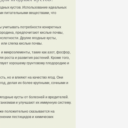
одных кустов. Использование идеальных
ми питательными веществами, что
ны учитывать потребности конкретных
мородина, предпочитают кислые почвы,
слотности. Другие ягодные кусты,
или слегка кислые почвы.
и микроэлементы, такие как азот, фосфор,
ля роста и развития растений. Кроме того,
ствует хорошему грунтовому плодородию и
ь, но и влияют на качество ягод. Они
год, делая их более крупными, сочными и
годные кусты от болезней и вредителей.
ганизмам и улучшают их иммунную систему.
же положительно сказывается на
енении пестицидов и химических