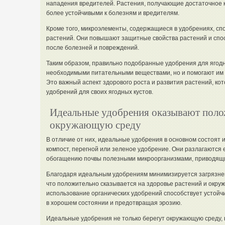
нападения вредителей. Растения, получающие достаточное 
более устойчивыми к болезням и вредителям.
Кроме того, микроэлементы, содержащиеся в удобрениях, сп
растений. Они повышают защитные свойства растений и спо
после болезней и повреждений.
Таким образом, правильно подобранные удобрения для ягодн
необходимыми питательными веществами, но и помогают им 
Это важный аспект здорового роста и развития растений, ко
удобрений для своих ягодных кустов.
Идеальные удобрения оказывают полож
окружающую среду
В отличие от них, идеальные удобрения в основном состоят и
компост, перегной или зеленое удобрение. Они разлагаются
обогащению почвы полезными микроорганизмами, приводящ
Благодаря идеальным удобрениям минимизируется загрязне
что положительно сказывается на здоровье растений и окруж
использование органических удобрений способствует устойчи
в хорошем состоянии и предотвращая эрозию.
Идеальные удобрения не только берегут окружающую среду, 