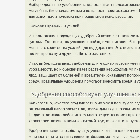
Выбор идеальных удобрений также оказывает положительное
могут быть биоразлагаемыми и не наносят вред экосистеме.
для животных и человека при правильном использовании.
Экономия времени и усилий
Использование подходящих удобрений позволяет экономить в
кустами. Растения, получающие необходимое питание, быстр
меньшего количества усилий для поддержания. Это позволяет
полив, прополку и другие заботы о растениях.
Итак, выбор идеальных удобрений для ягодных кустов имеет
урожайности, но и обеспечивает растения необходимыми пи
ягод, защищает от болезней и вредителей, оказывает поло
среду. Правильные удобрения помогают экономить время и ус
Удобрения способствуют улучшению к
Как известно, качество ягод влияет на их вкус и пользу для
оптимальный набор элементов, необходимых для развития я
Недостаток какого-либо питательного вещества может приве
характеристиками, такими как кислый вкус, мягкость или пусто
Удобрения также способствуют улучшению внешнего вида яг
количество питательных веществ, формируют крупные, красив