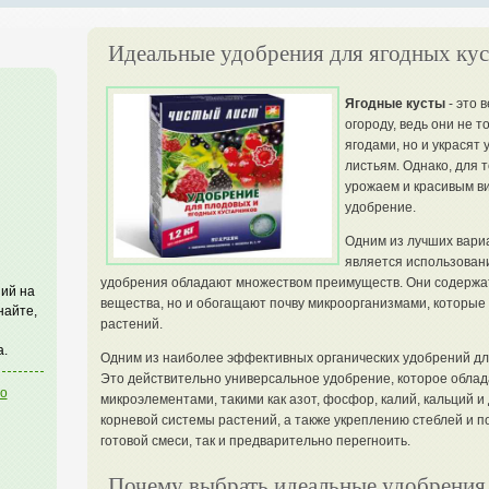
Идеальные удобрения для ягодных кус
Ягодные кусты
- это 
огороду, ведь они не 
ягодами, но и украсят
листьям. Однако, для 
урожаем и красивым в
удобрение.
Одним из лучших вариа
является использова
удобрения обладают множеством преимуществ. Они содержа
ий на
вещества, но и обогащают почву микроорганизмами, которые
найте,
растений.
а.
Одним из наиболее эффективных органических удобрений дл
Это действительно универсальное удобрение, которое обла
го
микроэлементами, такими как азот, фосфор, калий, кальций и
корневой системы растений, а также укреплению стеблей и по
готовой смеси, так и предварительно перегноить.
Почему выбрать идеальные удобрения 