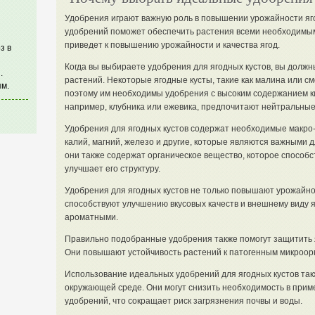
Удобрения играют важную роль в повышении урожайности яг
удобрений поможет обеспечить растения всеми необходимы
приведет к повышению урожайности и качества ягод.
з в
Когда вы выбираете удобрения для ягодных кустов, вы долж
.
растений. Некоторые ягодные кусты, такие как малина или с
м.
поэтому им необходимы удобрения с высоким содержанием ки
например, клубника или ежевика, предпочитают нейтральные 
Удобрения для ягодных кустов содержат необходимые макро- 
калий, магний, железо и другие, которые являются важными д
они также содержат органическое вещество, которое способ
улучшает его структуру.
Удобрения для ягодных кустов не только повышают урожайност
способствуют улучшению вкусовых качеств и внешнему виду я
ароматными.
Правильно подобранные удобрения также помогут защитить я
Они повышают устойчивость растений к патогенным микроор
Использование идеальных удобрений для ягодных кустов так
окружающей среде. Они могут снизить необходимость в прим
удобрений, что сокращает риск загрязнения почвы и воды.