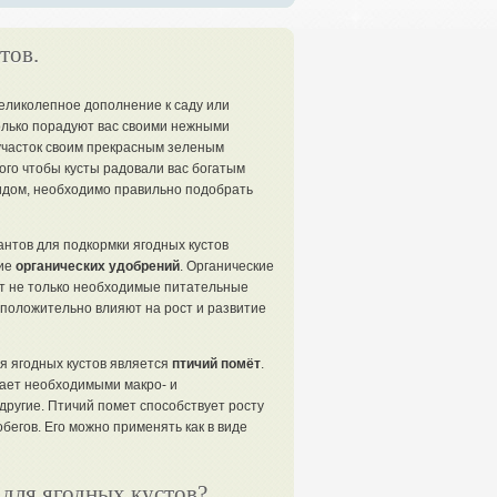
тов.
великолепное дополнение к саду или
только порадуют вас своими нежными
 участок своим прекрасным зеленым
того чтобы кусты радовали вас богатым
идом, необходимо правильно подобрать
нтов для подкормки ягодных кустов
ние
органических удобрений
. Органические
т не только необходимые питательные
 положительно влияют на рост и развитие
я ягодных кустов является
птичий помёт
.
дает необходимыми макро- и
 другие. Птичий помет способствует росту
бегов. Его можно применять как в виде
для ягодных кустов?