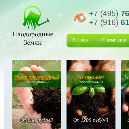
+7 (495)
76
+7 (916)
61
Главная
О компании