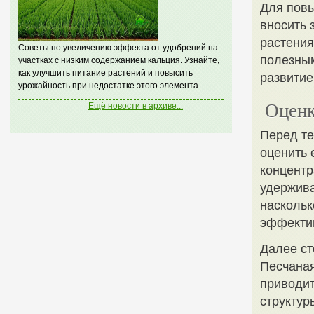
Для повы
вносить 
растения
Советы по увеличению эффекта от удобрений на
полезным
участках с низким содержанием кальция. Узнайте,
как улучшить питание растений и повысить
развитие
урожайность при недостатке этого элемента.
Оценк
Ещё новости в архиве...
Перед те
оценить 
концентр
удержива
наскольк
эффектив
Далее ст
Песчаная
приводит
структур