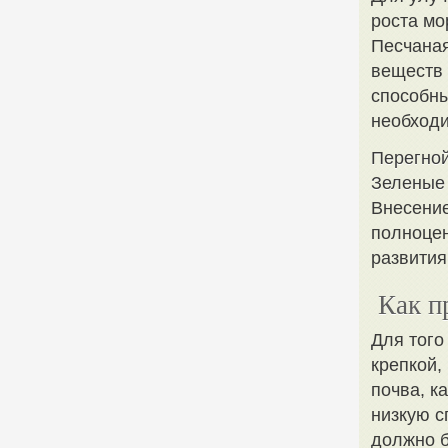
роста мо
Песчаная
веществ 
способны
необход
Перегной
Зеленые 
Внесение
полноцен
развития
Как п
Для того
крепкой,
почва, к
низкую с
должно б