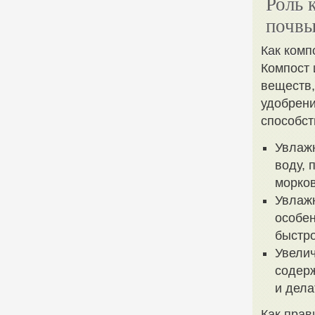
Роль 
почв
Как комп
Компост 
веществ,
удобрени
способст
Увлаж
воду, 
морков
Увлаж
особен
быстр
Увелич
содерж
и дела
Как прав