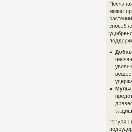
Песчаная
может пр
растений
способно
удобрени
поддержи
Добав
песчан
увелич
вещест
удержа
Мульч
предот
древес
защища
Регулярн
водоудер