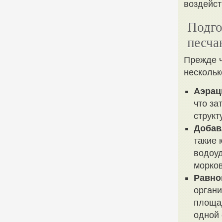
воздейст
Подго
песча
Прежде ч
нескольк
Аэрац
что за
структ
Добав
такие 
водоу
морко
Равно
органи
площад
одной 