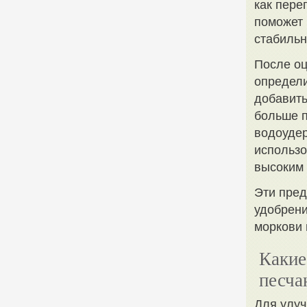
как пере
поможет 
стабильн
После оц
определи
добавить
больше п
водоудер
использо
высоким
Эти пред
удобрени
моркови 
Какие
песча
Для улуч