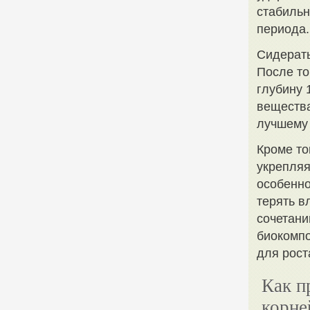
стабильн
периода.
Сидераты
После то
глубину 
вещества
лучшему 
Кроме то
укрепляя
особенно
терять в
сочетани
биокомпо
для рост
Как п
корне