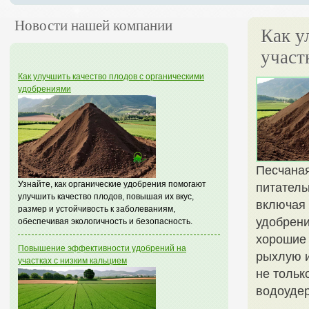
Новости нашей компании
Как у
участ
Как улучшить качество плодов с органическими
удобрениями
Песчаная
Узнайте, как органические удобрения помогают
питатель
улучшить качество плодов, повышая их вкус,
включая 
размер и устойчивость к заболеваниям,
удобрени
обеспечивая экологичность и безопасность.
хорошие 
Повышение эффективности удобрений на
рыхлую и
участках с низким кальцием
не тольк
водоуде