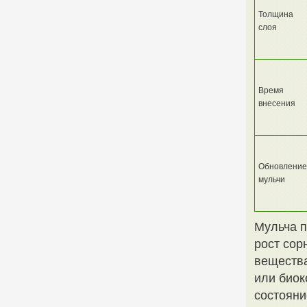
Толщина
слоя
Время
внесения
Обновление
мульчи
Мульча п
рост сор
вещества
или биок
состояни