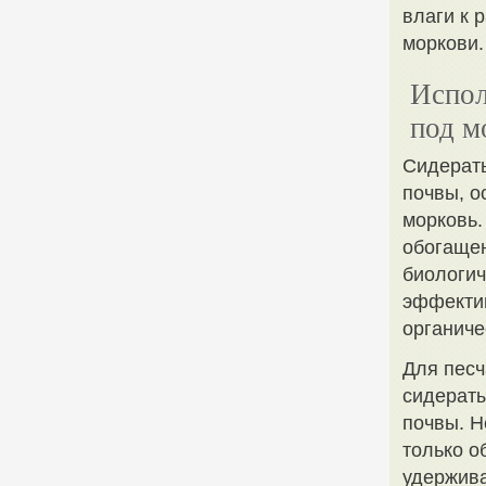
влаги к 
моркови.
Испол
под м
Сидераты
почвы, о
морковь.
обогаще
биологич
эффектив
органиче
Для песч
сидераты
почвы. Н
только о
удержива