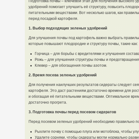
Подготовка почвы – ключевой этап для получения высокого 
удобрений помогает улучшить её структуру, повысить плодо
питательными веществами. Вот несколько шагов, как правиль
перед посадкой картофеля.
1. Выбор подходящих зеленых удобрений
Для улучшения почвы под картофель важно выбрать правиль
которые повышают плодородие и структуру почвы, такие как:
Горчица – для борьбы с вредителями и улучшения состава
Рожь – для улучшения структуры почвы и предотвращения
Клевер – для обогащения почвы азотом.
2. Время посева зеленых удобрений
Для получения наилучших результатов сидераты следует сеят
картофеля. Это даст растениям достаточно времени для рост
и обогащая её питательными веществами. Оптимальное время 
достаточно прогрета.
3. Подготовка почвы перед посевом сидератов
Перед посевом зеленых удобрений необходимо правильно под
Рыхлите почву с помощью плуга или мотоблока, чтобы ул
Удалите сорняки, чтобы сидераты могли нормально разви