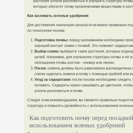
растения успели разложиться и улучшить структуру почвы
которые обогатят почву органическими веществами и азот
Как засеивать зеленые удобрения
Для достижения наилучших результатов важно правильно под
по технологии посева:
Подготовка почвы:
перед засеиванием необходимо пров
хороший контакт семян с почвой. Это поможет сидератам
Выбор семян:
выберите такие растения, которые подход
целей. Например, для улучшения структуры почвы и её а
обогащения почвы азотом – клевер или люпин.
Посев:
семена должны быть равномерно распределены п
слегка заделать семена в почву с помощью граблей или 
Уход за сидератами:
после посева необходимо следить 
поливать. Сидераты нужно скашивать до цветения, чтобы 
успела разложиться в почве.
Следуя этим рекомендациям, вы сможете правильно подготов
структуру и повысить урожайность с использованием зелены
Как подготовить почву перед посадкой
использованием зеленых удобрений