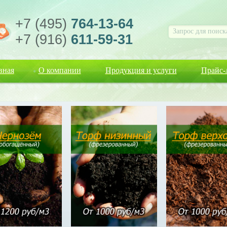
+7 (495)
764-13-64
+7 (916)
611-59-31
вная
О компании
Продукция и услуги
Прайс-