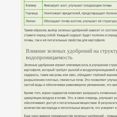
Клевер
Фиксирует азот, улучшает плодородие почвы
Горчица
Уничтожает вредителей, предотвращает болезн
Люпин
Обогащает почву азотом, улучшает её структуру
Таким образом, выбор зеленых удобрений зависит от состоян
ставите перед собой. Каждый сидерат будет полезен в опред
почвы, так и её питательные свойства для картофеля.
Влияние зеленых удобрений на структ
водопроницаемость
Зеленые удобрения играют ключевую роль в улучшении струк
картофеля, который требует рыхлой и воздухопроницаемой 
сидераты, такие как рожь или овес, обладают глубокой корне
разрыхлению плотных, глинистых почв. Это позволяет улуч
застой воды и обеспечивая равномерное увлажнение, что кри
Кроме того, корни сидератов помогают разрушать почвенные
циркуляции воздуха в почве. Это, в свою очередь, улучшает 
обеспечивают доступ к питательным веществам. В результат
количество кислорода и питательных веществ, что ускоряет ег
Еще одно важное преимущество зеленых удобрений – повы