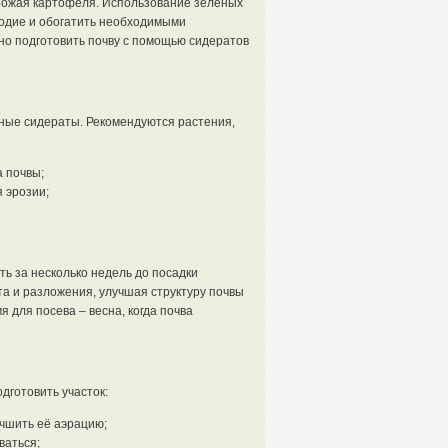
урожая картофеля. Использование зеленых
родие и обогатить необходимыми
но подготовить почву с помощью сидератов
ные сидераты. Рекомендуются растения,
 почвы;
 эрозии;
ь за несколько недель до посадки
а и разложения, улучшая структуру почвы
для посева – весна, когда почва
готовить участок:
учшить её аэрацию;
ваться;