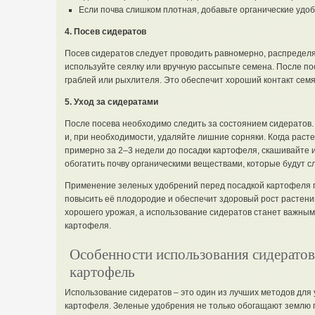
Если почва слишком плотная, добавьте органические удоб
4. Посев сидератов
Посев сидератов следует проводить равномерно, распределя
используйте сеялку или вручную рассыпьте семена. После по
граблей или рыхлителя. Это обеспечит хороший контакт семя
5. Уход за сидератами
После посева необходимо следить за состоянием сидератов. 
и, при необходимости, удаляйте лишние сорняки. Когда раст
примерно за 2–3 недели до посадки картофеля, скашивайте и
обогатить почву органическими веществами, которые будут 
Применение зеленых удобрений перед посадкой картофеля п
повысить её плодородие и обеспечит здоровый рост растений
хорошего урожая, а использование сидератов станет важным
картофеля.
Особенности использования сидератов
картофель
Использование сидератов – это один из лучших методов для
картофеля. Зеленые удобрения не только обогащают землю 