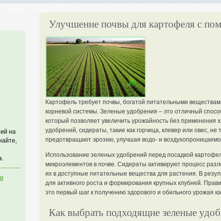
Улучшение почвы для картофеля с по
Картофель требует почвы, богатой питательными веществами
корневой системы. Зеленые удобрения – это отличный спосо
который позволяет увеличить урожайность без применения х
удобрений, сидераты, такие как горчица, клевер или овес, не
ий на
предотвращают эрозию, улучшая водо- и воздухопроницаемо
найте,
Использование зеленых удобрений перед посадкой картофел
а.
микроэлементов в почве. Сидераты активируют процесс разл
их в доступные питательные вещества для растения. В резу
го
для активного роста и формирования крупных клубней. Прав
это первый шаг к получению здорового и обильного урожая к
Как выбрать подходящие зеленые удоб