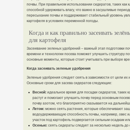
почвы. При правильном использовании сидератов, таких как 
способной удерживать влагу, что важно в засушливые период
пересыхание почвы и поддерживает стабильный уровень увл
картофеля в условиях переменной погоды.
Когда и как правильно засеивать зелён
для картофеля
Засеивание зеленых удобрений – важный этап подготовки п
времени и технологии посева поможет улучшить структуру п
основные моменты, которые стоит учитывать при выборе вре
Когда засеивать зеленые удобрения
Зеленые удобрения следует сеять в зависимости от цели их 
Основные сроки для засева сидератов следующие:
Весной:
идеальное время для посадки сидератов, таких к
растут и помогают улучшить почву перед основным посе
почву азотом, что благоприятно сказывается на дальней
Летом:
можно сеять растения, которые обеспечивают защ
водоудерживающую способность почвы, например, овес ил
участок под картофель подвергается сильным осадкам ил
Осенью:
сеять сидераты следует за несколько недель до