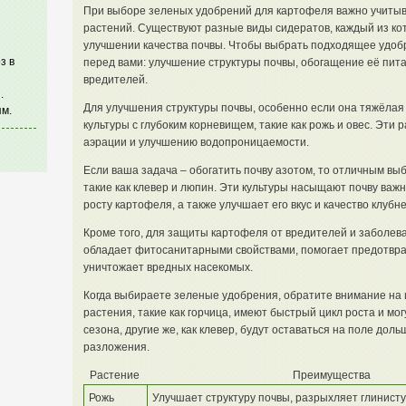
При выборе зеленых удобрений для картофеля важно учитыв
растений. Существуют разные виды сидератов, каждый из ко
улучшении качества почвы. Чтобы выбрать подходящее удобре
з в
перед вами: улучшение структуры почвы, обогащение её пи
вредителей.
.
Для улучшения структуры почвы, особенно если она тяжёлая 
м.
культуры с глубоким корневищем, такие как рожь и овес. Эти
аэрации и улучшению водопроницаемости.
Если ваша задача – обогатить почву азотом, то отличным вы
такие как клевер и люпин. Эти культуры насыщают почву ва
росту картофеля, а также улучшает его вкус и качество клубне
Кроме того, для защиты картофеля от вредителей и заболева
обладает фитосанитарными свойствами, помогает предотвра
уничтожает вредных насекомых.
Когда выбираете зеленые удобрения, обратите внимание на и
растения, такие как горчица, имеют быстрый цикл роста и мо
сезона, другие же, как клевер, будут оставаться на поле дол
разложения.
Растение
Преимущества
Рожь
Улучшает структуру почвы, разрыхляет глинисту