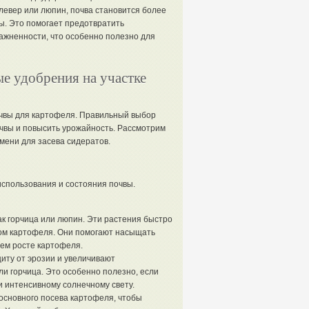
клевер или люпин, почва становится более
ы. Это помогает предотвратить
ажненности, что особенно полезно для
ые удобрения на участке
очвы для картофеля. Правильный выбор
очвы и повысить урожайность. Рассмотрим
мени для засева сидератов.
использования и состояния почвы.
ак горчица или люпин. Эти растения быстро
вом картофеля. Они помогают насыщать
шем росте картофеля.
иту от эрозии и увеличивают
и горчица. Это особенно полезно, если
и интенсивному солнечному свету.
 основного посева картофеля, чтобы