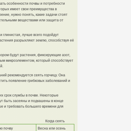
ать особенности почвы и потребности
торых имеет свои преимущества в
ние, нужно понять, какие задачи стоят
тательными веществами или защита от
и глинистая, лучше всего подойдут
 растения разрыхляют землю, способствуя её
бором будут растения, фиксирующие азот,
жным микроэлементом, который способствует
й.
ний рекомендуется сеять горчицу. Она
тить появление грибковых заболеваний и
х срок службы в почве. Некоторые
гут быть засеяны и подкашены в конце
ьше и требовать большего времени для
Когда сеять
ю почву
Весна или осень