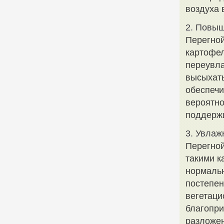
воздуха 
2. Повы
Перегной
картофел
переувла
высыхать
обеспечи
вероятно
поддержи
3. Увлаж
Перегной
такими к
нормальн
постепен
вегетаци
благопри
разложен