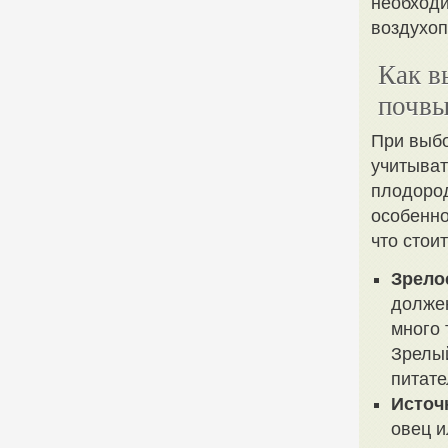
необходи
воздухо
Как в
почв
При выбо
учитыват
плодород
особенно
что стои
Зрело
долже
много 
Зрелый
питате
Источ
овец и