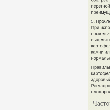
быстрее 
перегной
преимущ
5. Пробл
При испо
нескольк
выделять
картофел
камни ил
нормальн
Правильн
картофел
здоровый
Регулярн
плодород
Часто