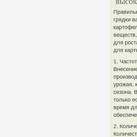
высок
Правильн
грядки в
картофел
веществ,
для рост
для карт
1. Часто
Внесение
производ
урожая, 
сезона. 
только е
время дл
обеспече
2. Колич
Количест