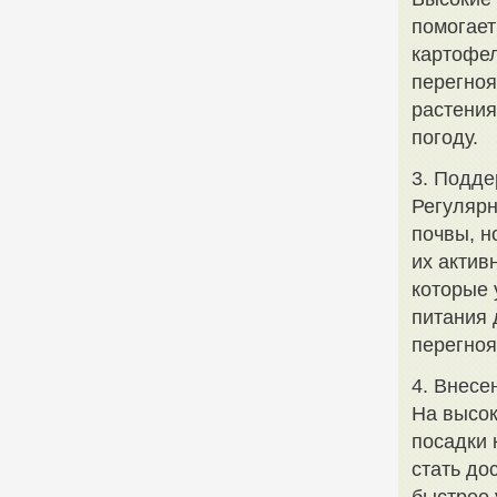
помогает
картофел
перегноя
растения
погоду.
3. Подде
Регулярн
почвы, н
их актив
которые 
питания 
перегноя
4. Внесе
На высок
посадки 
стать до