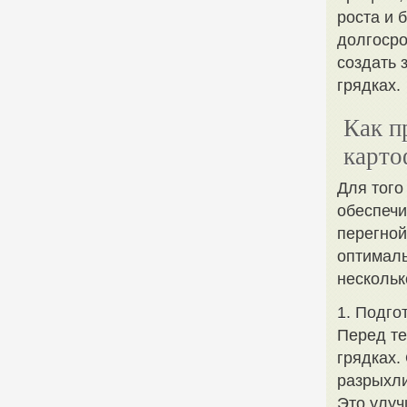
роста и 
долгосро
создать 
грядках.
Как п
карто
Для того
обеспечи
перегной
оптималь
нескольк
1. Подго
Перед те
грядках.
разрыхли
Это улуч