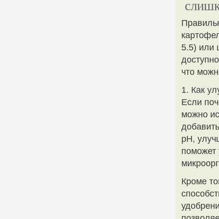
слишк
Правиль
картофел
5.5) или
доступно
что можн
1. Как у
Если поч
можно ис
добавит
pH, улуч
поможет 
микроорг
Кроме то
способст
удобрени
позволяе