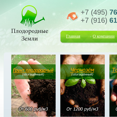
+7 (495)
76
+7 (916)
61
Главная
О компании