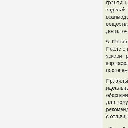
грабли. 
заделайт
взаимоде
веществ.
достаточ
5. Полив
После вн
ускорит 
картофел
после вн
Правильн
идеальны
обеспеч
для полу
рекоменд
с отличн