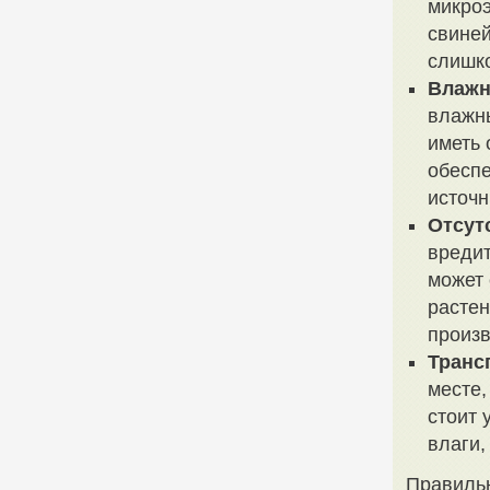
микроэ
свиней
слишко
Влажн
влажны
иметь 
обеспе
источн
Отсут
вредит
может 
растен
произв
Транс
месте,
стоит 
влаги,
Правильн