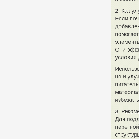
2. Как у
Если поч
добавлен
помогает
элементы
Они эфф
условия 
Использо
но и улу
питатель
материал
избежать
3. Реком
Для подд
перегной
структур