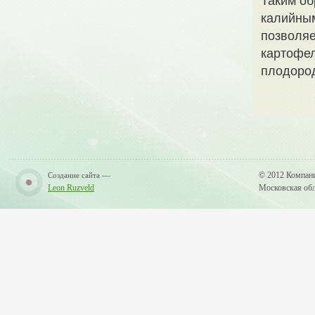
Таким об
калийным
позволяе
картофел
плодород
—
© 2012 Компан
Создание сайта
Leon Ruzveld
Московская обла