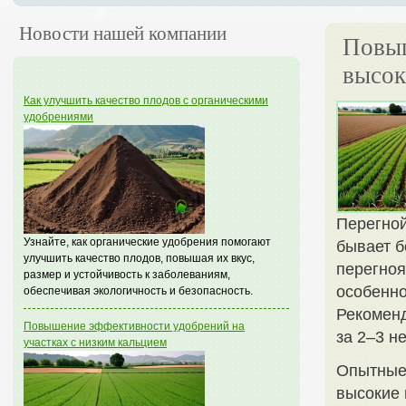
Новости нашей компании
Повыш
высок
Как улучшить качество плодов с органическими
удобрениями
Перегной
Узнайте, как органические удобрения помогают
бывает б
улучшить качество плодов, повышая их вкус,
перегноя
размер и устойчивость к заболеваниям,
особенно
обеспечивая экологичность и безопасность.
Рекоменд
Повышение эффективности удобрений на
за 2–3 н
участках с низким кальцием
Опытные 
высокие 