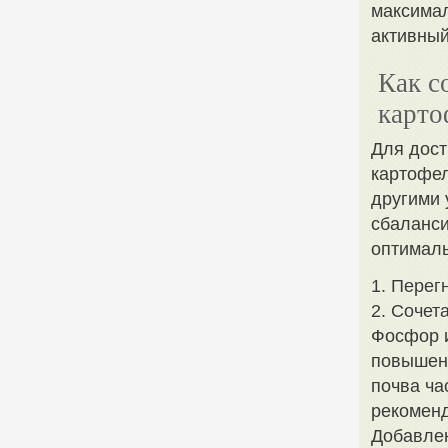
максимал
активный
Как с
карто
Для дост
картофел
другими 
сбаланси
оптималь
1. Перег
2. Сочет
Фосфор и
повышени
почва ча
рекоменд
Добавлен