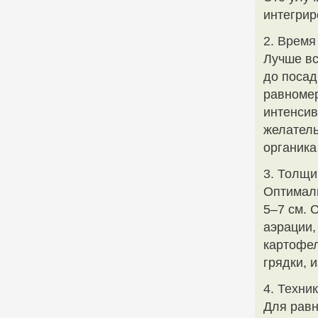
интегрир
2. Время
Лучше вс
до посад
равномер
интенсив
желатель
органика
3. Толщи
Оптималь
5–7 см. 
аэрации,
картофел
грядки, 
4. Техни
Для равн