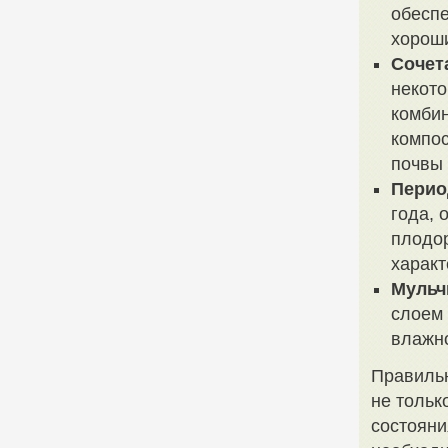
обеспе
хороши
Сочет
некото
комбин
компос
почвы 
Перио
года, 
плодор
характ
Мульч
слоем 
влажно
Правильн
не тольк
состояни