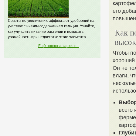
картофел
его доба
повышенн
Советы по увеличению эффекта от удобрений на
участках с низким содержанием кальция. Узнайте,
Как п
как улучшить питание растений и повысить
урожайность при недостатке этого элемента.
высок
Ещё новости в архиве...
Чтобы по
хороший 
Он не то
влаги, ч
нескольк
использо
Выбор
всего 
ферме
картоф
Глуби