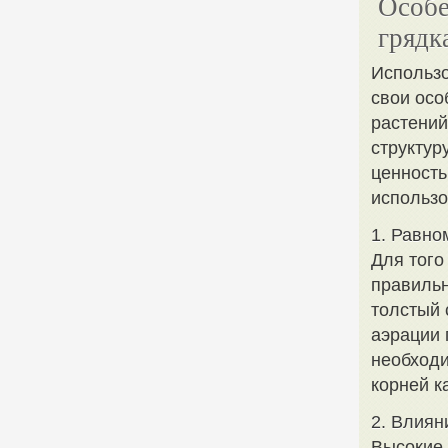
Особе
грядк
Использо
свои осо
растений
структур
ценность
использо
1. Равно
Для того
правильн
толстый 
аэрации 
необходи
корней к
2. Влиян
Высокие 