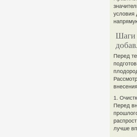
значител
условия 
напрямую
Шаги 
добав
Перед те
подготов
плодород
Рассмотр
внесения
1. Очист
Перед вн
прошлого
распрост
лучше вп