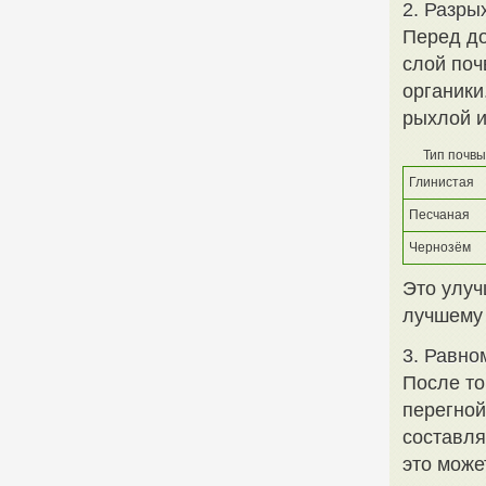
2. Разры
Перед до
слой поч
органики
рыхлой и
Тип почвы
Глинистая
Песчаная
Чернозём
Это улуч
лучшему 
3. Равно
После то
перегной
составля
это може