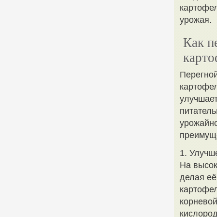
картофел
урожая.
Как п
карто
Перегной
картофел
улучшает
питатель
урожайно
преимуще
1. Улучш
На высок
делая её
картофел
корневой
кислород