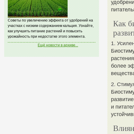
удобрени
питатель
Советы по увеличению эффекта от удобрений на
Как б
участках с низким содержанием кальция. Узнайте,
разви
как улучшить питание растений и повысить
урожайность при недостатке этого элемента.
1. Усиле
Ещё новости в архиве...
Биостиму
растения
более эф
вещества
2. Стиму
Биостиму
развитие
и питате
устойчив
Влиян