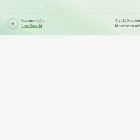
—
© 2012 Компан
Создание сайта
Leon Ruzveld
Московская обла