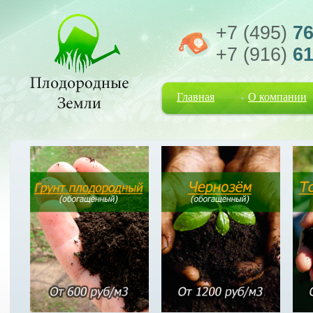
+7 (495)
76
+7 (916)
61
Главная
О компании