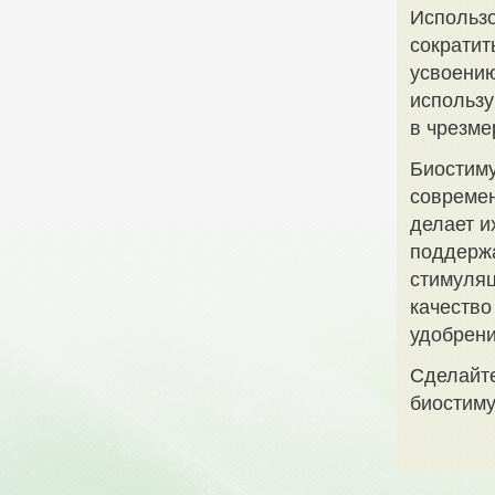
Использо
сократит
усвоению
использу
в чрезме
Биостиму
современ
делает и
поддержа
стимуляц
качество
удобрени
Сделайт
биостиму