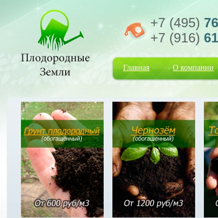
+7 (495)
76
+7 (916)
61
Главная
О компании