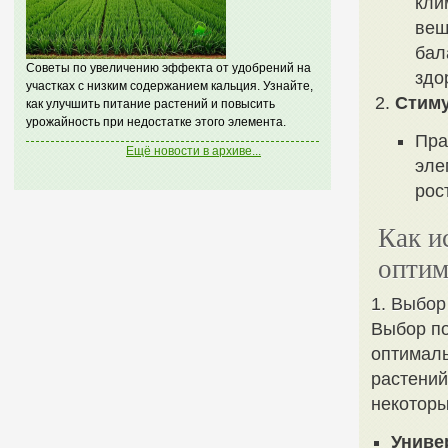
кли
вещ
бал
Советы по увеличению эффекта от удобрений на
здо
участках с низким содержанием кальция. Узнайте,
Стиму
как улучшить питание растений и повысить
урожайность при недостатке этого элемента.
Пра
Ещё новости в архиве...
эле
рос
Как и
оптим
1. Выбор
Выбор по
оптималь
растений
некоторы
Униве