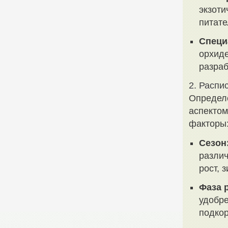
экзоти
питате
Специ
орхиде
разраб
2. Распи
Определ
аспектом
факторы
Сезон
различ
рост, 
Фаза 
удобре
подко