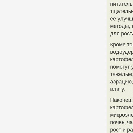
питатель
тщательн
её улучш
методы, 
для рост
Кроме то
водоудер
картофел
помогут 
тяжёлые,
аэрацию,
влагу.
Наконец,
картофел
микроэле
почвы ча
рост и р