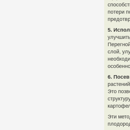
способст
потери п
предотв
5. Испо
улучшить
Перегной
слой, ул
необход
особенно
6. Посев
растений
Это позв
структур
картофел
Эти мето
плодород