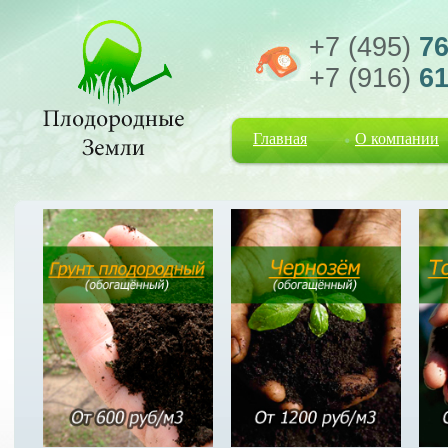
+7 (495)
76
+7 (916)
61
Главная
О компании