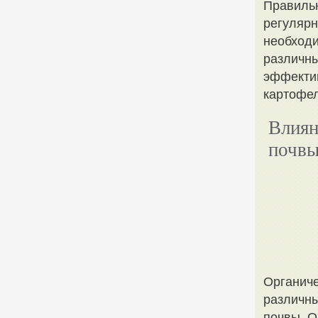
Правильн
регулярн
необходи
различны
эффектив
картофел
Влиян
почвы
Органиче
различны
почвы. О