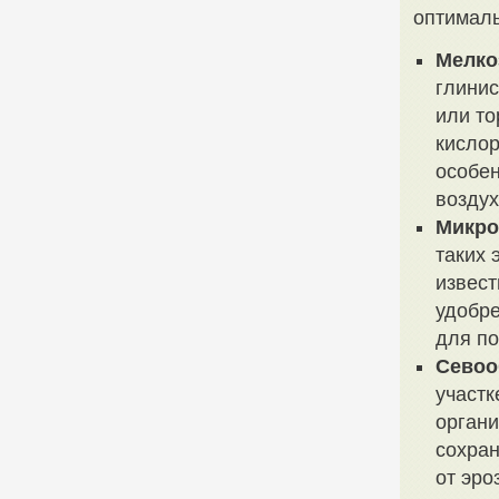
оптималь
Мелко
глинис
или то
кислор
особен
воздух
Микро
таких 
извес
удобр
для по
Севоо
участк
органи
сохран
от эро