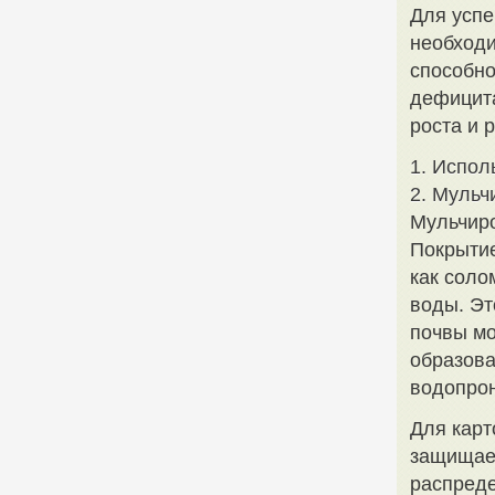
Для успе
необходи
способно
дефицита
роста и 
1. Испол
2. Мульч
Мульчиро
Покрытие
как соло
воды. Эт
почвы мо
образова
водопрон
Для карт
защищает
распреде