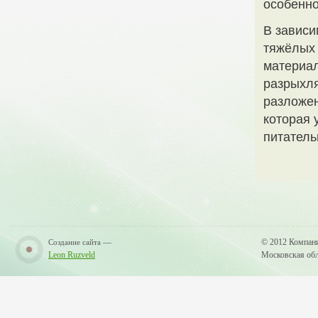
особенно
В зависи
тяжёлых 
материал
разрыхля
разложен
которая 
питател
—
© 2012 Компан
Создание сайта
Leon Ruzveld
Московская обла