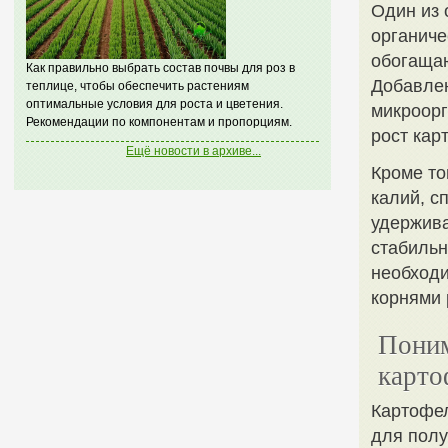
Один из 
органиче
обогаща
Как правильно выбрать состав почвы для роз в
Добавлен
теплице, чтобы обеспечить растениям
оптимальные условия для роста и цветения.
микроорг
Рекомендации по компонентам и пропорциям.
рост кар
Ещё новости в архиве...
Кроме то
калий, с
удержива
стабильн
необход
корнями 
Поним
карто
Картофел
для полу