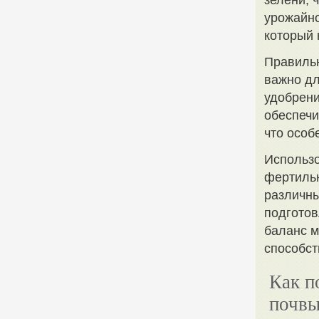
зелени, 
урожайно
который 
Правильн
важно дл
удобрени
обеспеч
что особ
Использо
фертильн
различны
подготов
баланс м
способст
Как п
почвы