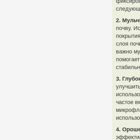
фиксиров
следующе
2. Муль
почву. И
покрытия
слоя поч
важно му
помогает
стабильн
3. Глуб
улучшить
использо
частое в
микрофл
использо
4. Орош
эффектив