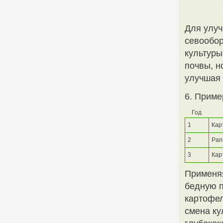
Для улуч
севообор
культуры
почвы, н
улучшая 
6. Приме
Год
1
Кар
2
Рап
3
Кар
Применяя
бедную п
картофел
смена ку