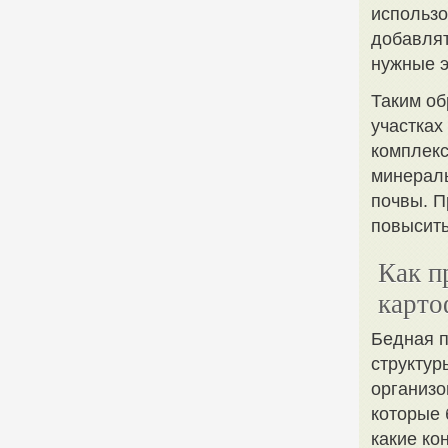
использо
добавля
нужные э
Таким об
участках
комплекс
минераль
почвы. П
повысить
Как п
карто
Бедная п
структур
организо
которые 
какие ко