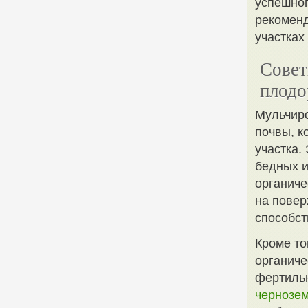
успешног
рекоменд
участках
Совет
плодо
Мульчиро
почвы, к
участка.
бедных и
органиче
на повер
способст
Кроме то
органиче
фертильн
чернозе