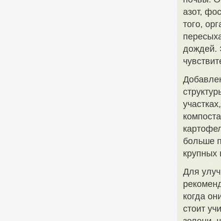
азот, фо
того, ор
пересыха
дождей. 
чувствит
Добавлен
структур
участках
компоста
картофел
больше п
крупных 
Для улуч
рекоменд
когда он
стоит уч