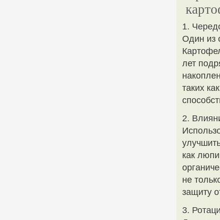
карто
1. Черед
Один из 
Картофел
лет подр
накоплен
таких ка
способст
2. Влиян
Использо
улучшить
как люпи
органиче
не тольк
защиту о
3. Ротац