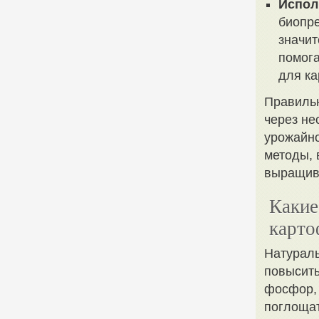
Испол
биопре
значит
помога
для ка
Правильн
через не
урожайно
методы, 
выращива
Какие
карто
Натураль
повысить
фосфор, 
поглощат