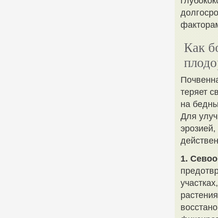
глубокок
долгосро
фактора
Как б
плодо
Почвенна
теряет с
на бедны
Для улуч
эрозией,
действен
1. Сево
предотвр
участках
растения
восстано