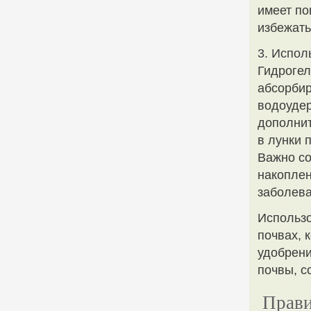
имеет по
избежать
3. Испол
Гидрогел
абсорбир
водоудер
дополнит
в лунки 
Важно со
накоплен
заболев
Использо
почвах, 
удобрени
почвы, с
Прави