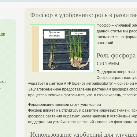
Фосфор в удобрениях: роль в развити
Фосфор – ключевой эл
данной статье мы расс
ими
сказывается на форми
растений.
Роль фосфора 
системы
Поддержка энергетиче
Фосфор играет важную 
гают
участвует в синтезе АТФ (аденозинтрифосфата) – основной м
,
Заблаговременное предоставление растениям фосфора спос
процессов, включая фотосинтез, что, в свою очередь, способ
Формирование крепкой структуры корней
Фосфор влияет на структуру и развитие корневых тканей. Пр
фосфора растения образуют более крепкие и устойчивые кор
поддержания устойчивости растений к внешним факторам, так
Использование удобрений для улучшен