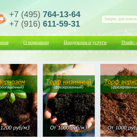
+7 (495)
764-13-64
+7 (916)
611-59-31
вная
О компании
Продукция и услуги
Прайс-