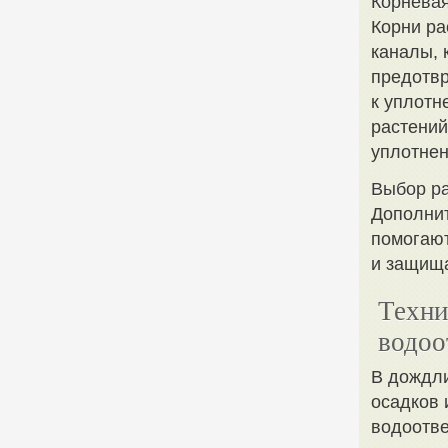
Корневая
Корни ра
каналы, 
предотвр
к уплотн
растений
уплотнен
Выбор р
Дополнит
помогают
и защища
Техни
водоо
В дождли
осадков 
водоотве