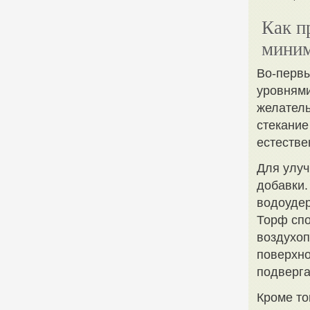
Как п
миним
Во-первы
уровнями
желатель
стекание
естестве
Для улуч
добавки
водоудер
Торф спо
воздухоп
поверхно
подверг
Кроме то