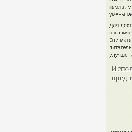
земли. М
уменьшая
Для дост
органиче
Эти мате
питатель
улучшени
Испол
предо