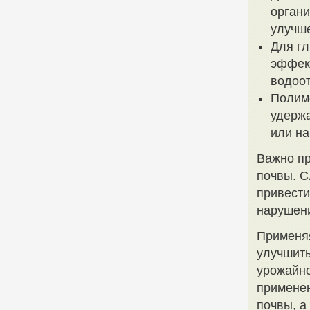
органи
улучше
Для гл
эффект
водоот
Полиме
удержа
или на
Важно пр
почвы. С
привести
нарушени
Применяя
улучшить
урожайно
применен
почвы, а