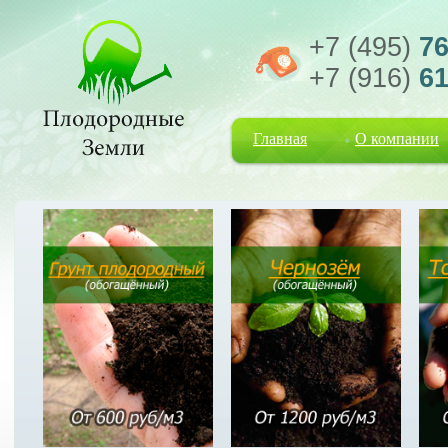
+7 (495)
76
+7 (916)
61
Главная
О компании