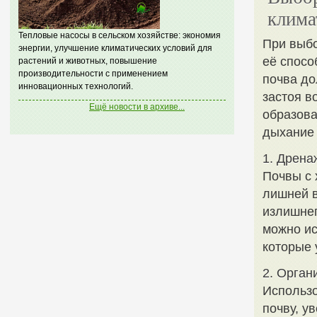
клима
Тепловые насосы в сельском хозяйстве: экономия
При выбо
энергии, улучшение климатических условий для
её спосо
растений и животных, повышение
производительности с применением
почва до
инновационных технологий.
застоя в
Ещё новости в архиве...
образова
дыхание 
1. Дрена
Почвы с 
лишней в
излишнег
можно ис
которые 
2. Орган
Использо
почву, у