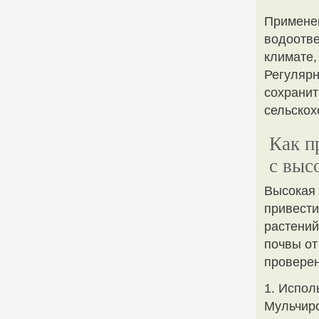
Применен
водоотве
климате,
Регулярн
сохранит
сельскох
Как п
с выс
Высокая 
привести
растений
почвы от
проверен
1. Испол
Мульчиро