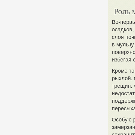
Роль 
Во-первы
осадков,
слоя поч
в мульчу
поверхно
избегая 
Кроме то
рыхлой. 
трещин, 
недостат
поддержи
пересыха
Особую р
замерзан
сохранит