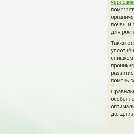
чернозе
помогает
органиче
почвы и 
для рост
Также ст
уплотнён
слишком 
проникно
развитие
помочь с
Правильн
особенно
оптималь
дождливо