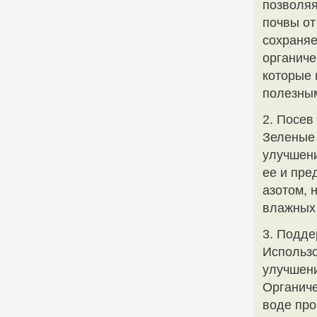
позволяя
почвы от
сохраняе
органиче
которые 
полезны
2. Посев
Зеленые 
улучшени
ее и пре
азотом, 
влажных 
3. Подде
Использо
улучшени
Органиче
воде про