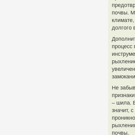
предотвр
почвы. М
климате,
долгого 
Дополнит
процесс 
инструме
рыхление
увеличен
замокани
Не забыв
признаки
– шила. 
значит, 
проникно
рыхлени
почвы.