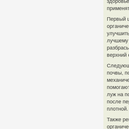
здоровье
применя
Первый ш
органиче
улучшить
лучшему 
разбрасы
верхний 
Следующи
почвы, п
механиче
помогают
луж на п
после пе
плотной.
Также ре
органиче