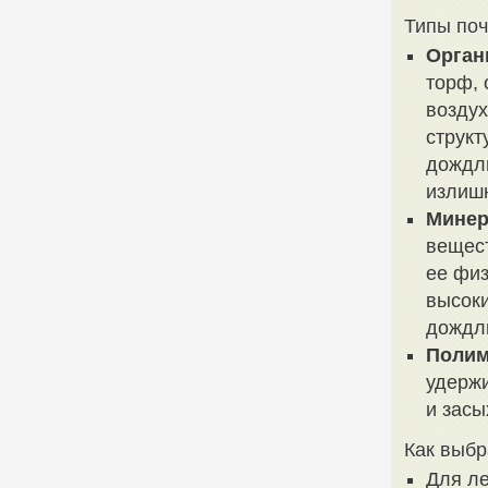
Типы по
Орган
торф, 
воздух
структ
дождли
излишн
Минер
вещест
ее физ
высок
дождл
Поли
удержи
и засы
Как выб
Для ле