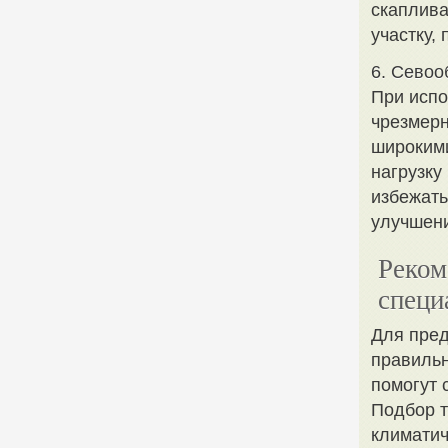
скаплива
участку,
6. Севоо
При испо
чрезмерн
широкими
нагрузку
избежать
улучшени
Реком
специ
Для пре
правильн
помогут 
Подбор т
климатич